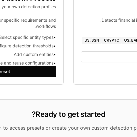
 your own detection profiles
ur specific requirements and
Detects financial 
workflows.
Select specific entity types
•
US_SSN
CRYPTO
US_BA
igure detection thresholds
•
Add custom entities
•
e and reuse configurations
•
reset
Ready to get started?
in to access presets or create your own custom detection pr