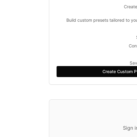
Create
Build custom presets tailored to yo
Conf
Sav
Create Custom P
Sign 