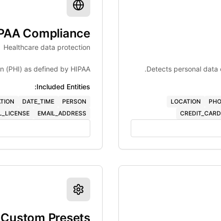
PAA Compliance
Healthcare data protection
on (PHI) as defined by HIPAA.
Detects personal data 
Included Entities:
TION
DATE_TIME
PERSON
LOCATION
PHO
L_LICENSE
EMAIL_ADDRESS
CREDIT_CARD
Custom Presets