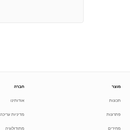
About this page
 update this page when our platform or the law changes.
מוצר
חברה
Read our
founder note
for how we work.
תכונות
אודותינו
Each change shows up in the timestamp at the top.
Related reading
פתרונות
מדיניות עריכה
Common questions
Glossary
מחירים
מתודולוגיה