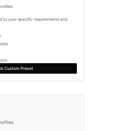
rofiles
ed to your specific requirements and
s
holds
ions
te Custom Preset
ofiles