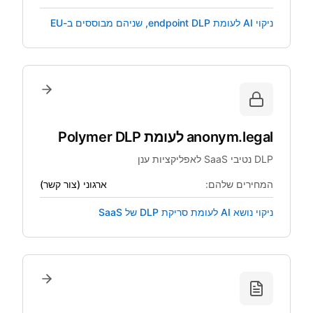
ניקוי AI לעומת endpoint DLP, שניהם מבוססים ב-EU
anonym.legal
לעומת
Polymer DLP
DLP נטיבי SaaS לאפליקציות ענן
המחירים שלהם:
ארגוני (צור קשר)
ניקוי נושא AI לעומת סריקת DLP של SaaS