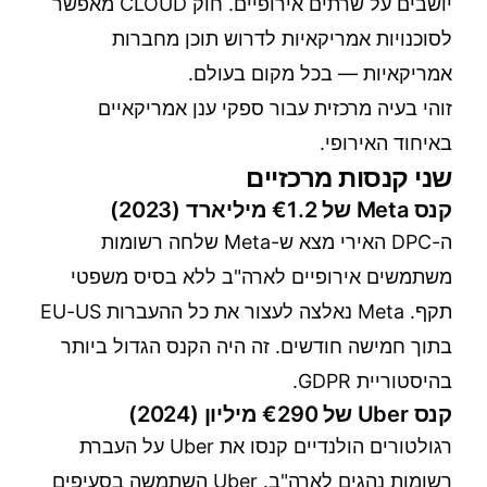
יושבים על שרתים אירופיים. חוק CLOUD מאפשר
לסוכנויות אמריקאיות לדרוש תוכן מחברות
אמריקאיות — בכל מקום בעולם.
זוהי בעיה מרכזית עבור ספקי ענן אמריקאיים
באיחוד האירופי.
שני קנסות מרכזיים
קנס Meta של €1.2 מיליארד (2023)
ה-DPC האירי מצא ש-Meta שלחה רשומות
משתמשים אירופיים לארה"ב ללא בסיס משפטי
תקף. Meta נאלצה לעצור את כל ההעברות EU-US
בתוך חמישה חודשים. זה היה הקנס הגדול ביותר
בהיסטוריית GDPR.
קנס Uber של €290 מיליון (2024)
רגולטורים הולנדיים קנסו את Uber על העברת
רשומות נהגים לארה"ב. Uber השתמשה בסעיפים