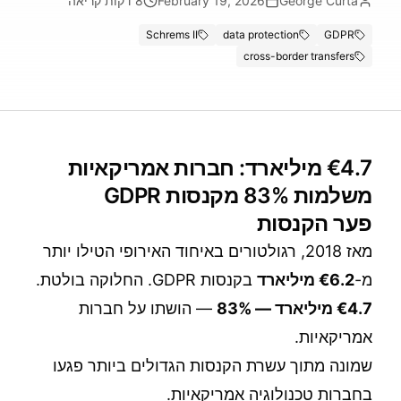
George Curta
February 19, 2026
8
דקות קריאה
Schrems II
data protection
GDPR
cross-border transfers
€4.7 מיליארד: חברות אמריקאיות
משלמות 83% מקנסות GDPR
פער הקנסות
מאז 2018, רגולטורים באיחוד האירופי הטילו יותר
מ-
€6.2 מיליארד
בקנסות GDPR. החלוקה בולטת.
€4.7 מיליארד — 83%
— הושתו על חברות
אמריקאיות.
שמונה מתוך עשרת הקנסות הגדולים ביותר פגעו
בחברות טכנולוגיה אמריקאיות.