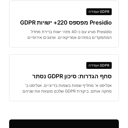
GDPR ועמידה
Presidio מפספס 220+ ישויות GDPR
Presidio מגיע עם כ-40 מזהי ישות ברירת מחדל
המתמקדים במזהים אמריקאיים. ארגונים אירופיים
זקוקים ל-IBAN, Codice Fiscale ועוד.
GDPR ועמידה
סחף הגדרות: סיכון GDPR נסתר
אנליסט א' מחליף שמות בשמות בדיוניים. אנליסט ב'
מחקה אותם. ביקורת GDPR שלכם מוצאת את שניהם
באותו מערך נתונים. סחף הגדרות — מצב שצוותים
נופלים אליו.