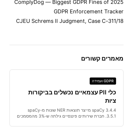
ComplyDog — Biggest GDPR Fines of 2025
GDPR Enforcement Tracker
CJEU Schrems II Judgment, Case C-311/18
מאמרים קשורים
GDPR ועמידה
כלי PII עצמאיים נכשלים בביקורות
ציות
spaCy 3.4.4 מייצר תוצאות NER שונות מ-spaCy
3.5.1. חברת שירותים פיננסיים גילתה ש-3% מהמסמכים
עברו אנונימיזציה שונה בסביבת staging לעומת ייצור.