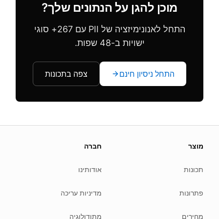
מוכן להגן על הנתונים שלך?
התחל לאנונימיזציה של PII עם 267+ סוגי
ישויות ב-48 שפות.
התחל ניסיון חינם
צפה בתכונות
About this page
מוצר
חברה
 update this page when our platform or the law changes.
Read our
founder note
for how we work.
תכונות
אודותינו
Each change shows up in the timestamp at the top.
פתרונות
מדיניות עריכה
Related reading
Common questions
מחירים
מתודולוגיה