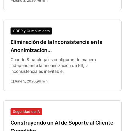
June 8, 2026
6
min
GDPR y Cumplimiento
Eliminación de la Inconsistencia en la
Anonimización...
Cuando 8 paralegales configuran de manera
independiente la anonimización de PII, la
inconsistencia es inevitable.
June 5, 2026
6
min
Seguridad de IA
Construyendo un AI de Soporte al Cliente
Cumplidor...