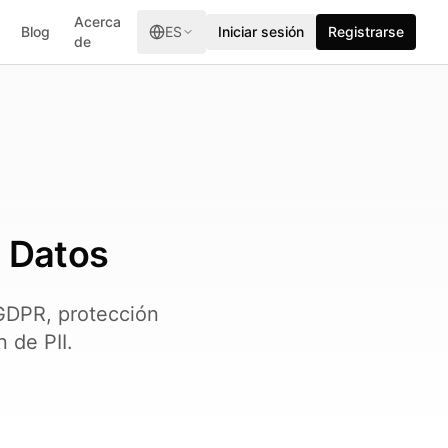
Acerca
Blog
ES
Iniciar sesión
Registrarse
de
e Datos
 GDPR, protección
 de PII.