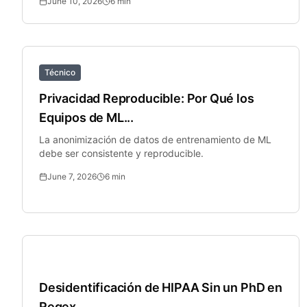
June 10, 2026
6
min
Técnico
Privacidad Reproducible: Por Qué los
Equipos de ML...
La anonimización de datos de entrenamiento de ML
debe ser consistente y reproducible.
June 7, 2026
6
min
Salud
Desidentificación de HIPAA Sin un PhD en
Regex...