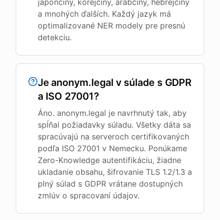
japončiny, kórejčiny, arabčiny, hebrejčiny
a mnohých ďalších. Každý jazyk má
optimalizované NER modely pre presnú
detekciu.
Je anonym.legal v súlade s GDPR
a ISO 27001?
Áno. anonym.legal je navrhnutý tak, aby
spĺňal požiadavky súladu. Všetky dáta sa
spracúvajú na serveroch certifikovaných
podľa ISO 27001 v Nemecku. Ponúkame
Zero-Knowledge autentifikáciu, žiadne
ukladanie obsahu, šifrovanie TLS 1.2/1.3 a
plný súlad s GDPR vrátane dostupných
zmlúv o spracovaní údajov.