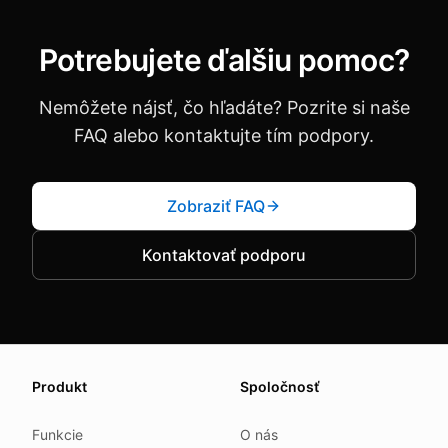
Potrebujete ďalšiu pomoc?
Nemôžete nájsť, čo hľadáte? Pozrite si naše
FAQ alebo kontaktujte tím podpory.
Zobraziť FAQ
Kontaktovať podporu
About this page
Produkt
Spoločnosť
We update this page when our platform or the law chang
Read our
founder note
for how we work.
Funkcie
O nás