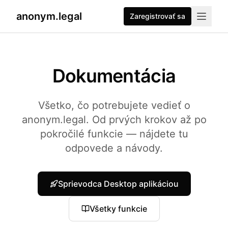
anonym.legal
Zaregistrovať sa
2026-07-26
By
George Curta
·
Last updated 2026-07-26
Dokumentácia
Všetko, čo potrebujete vedieť o
anonym.legal. Od prvých krokov až po
pokročilé funkcie — nájdete tu
odpovede a návody.
Sprievodca Desktop aplikáciou
Všetky funkcie