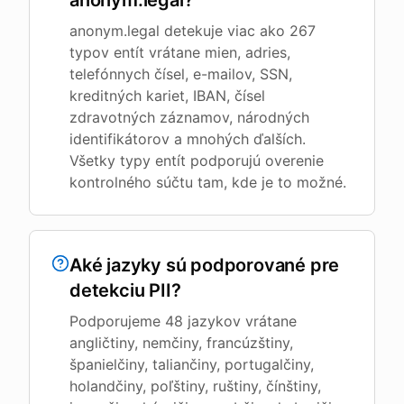
anonym.legal?
anonym.legal detekuje viac ako 267
typov entít vrátane mien, adries,
telefónnych čísel, e-mailov, SSN,
kreditných kariet, IBAN, čísel
zdravotných záznamov, národných
identifikátorov a mnohých ďalších.
Všetky typy entít podporujú overenie
kontrolného súčtu tam, kde je to možné.
Aké jazyky sú podporované pre
detekciu PII?
Podporujeme 48 jazykov vrátane
angličtiny, nemčiny, francúzštiny,
španielčiny, taliančiny, portugalčiny,
holandčiny, poľštiny, ruštiny, čínštiny,