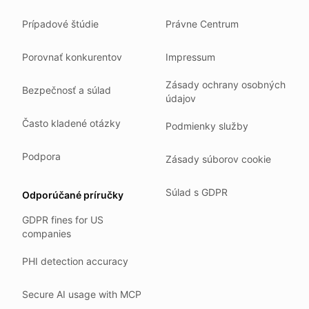
We do not sell your data.
Prípadové štúdie
Právne Centrum
We do not train models on your text.
We store your files in Germany.
Porovnať konkurentov
Impressum
You can delete your account at any time.
Zásady ochrany osobných
You own your work.
Bezpečnosť a súlad
údajov
Where we run
Často kladené otázky
Podmienky služby
Our company HQ is in Saarbrücken, Germany. Our servers 
Hetzner holds ISO 27001 certification.
Podpora
Zásady súborov cookie
All data stays in the EU.
Súlad s GDPR
Odporúčané príručky
Backups run every day.
GDPR fines for US
Need help?
companies
Email
support@anonym.legal
.
PHI detection accuracy
We reply within one business day.
How we test
Secure AI usage with MCP