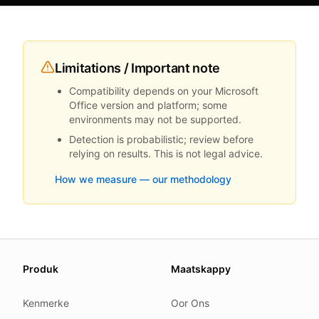
Limitations / Important note
Compatibility depends on your Microsoft
Office version and platform; some
environments may not be supported.
Detection is probabilistic; review before
relying on results. This is not legal advice.
How we measure — our methodology
About this page
Produk
Maatskappy
We update this page when our platform or the law chang
Read our
founder note
for how we work.
Kenmerke
Oor Ons
Each change shows up in the timestamp at the top.