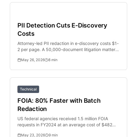
Legal Tech
PII Detection Cuts E-Discovery
Costs
Attorney-led PII redaction in e-discovery costs $1-
2 per page. A 50,000-document litigation matter
generates $375,000+ in redaction costs alone.
May 26, 2026
8
min
Technical
FOIA: 80% Faster with Batch
Redaction
US federal agencies received 1.5 million FOIA
requests in FY2024 at an average cost of $482
per request. Batch PII redaction reduces
May 23, 2026
9
min
processing time from.