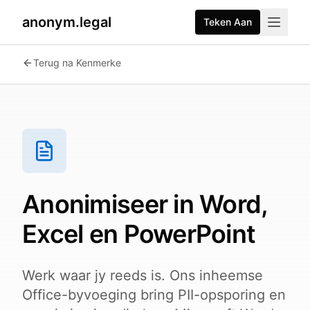
anonym.legal
Teken Aan
2026-07-26
By
George Curta
·
Last updated 2026-07-26
Terug na Kenmerke
Anonimiseer in Word,
Excel en PowerPoint
Werk waar jy reeds is. Ons inheemse
Office-byvoeging bring PII-opsporing en