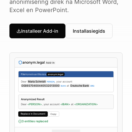
anonimisering direk na Microsoft Word,
Excel en PowerPoint.
Installeer Add-in
Installasiegids
anonym.legal
Add-in
File
Home
Insert
Review
anonym.legal
Dear
Maria Schmidt
, your account
PERSON
DE89370400440532013000
at
Deutsche Bank
IBAN
ORG
Anonymized Result
Dear
<PERSON>
, your account
<IBAN>
at
<ORGANIZATION>
Replace in Document
Copy
3 entities replaced