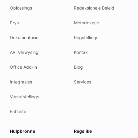
Oplossings
Redaksionele Beleid
Related reading
Common questions
Prys
Metodologie
Glossary
How tokens work
Dokumentasie
Regstellings
Security posture
API Verwysing
Kontak
Where we comply
What we detect
Office Add-in
Blog
Case studies
We follow these rules
Integrasies
Services
GDPR (EU 2016/679).
Voorafstellings
ISO/IEC 27001:2022.
NIS2 (EU 2022/2555).
Entiteite
HIPAA safe harbor under 45 CFR § 164.514(b)(2).
Our promise
Hulpbronne
Regslike