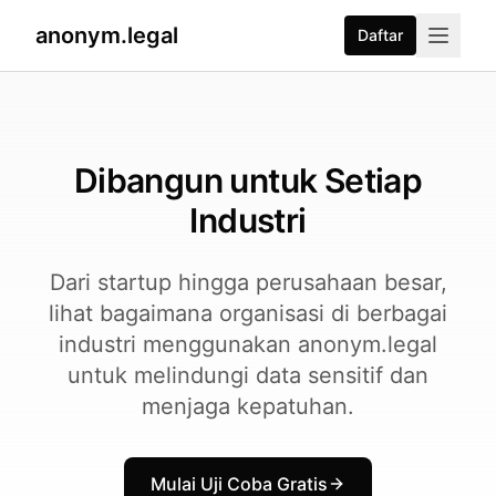
anonym.legal
Daftar
2026-07-24
By
George Curta
·
Last updated 2026-07-24
Dibangun untuk Setiap
Industri
Dari startup hingga perusahaan besar,
lihat bagaimana organisasi di berbagai
industri menggunakan anonym.legal
untuk melindungi data sensitif dan
menjaga kepatuhan.
Mulai Uji Coba Gratis