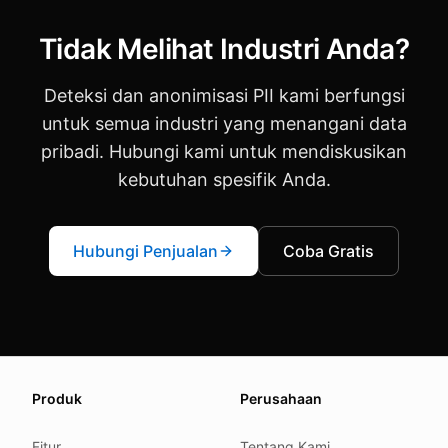
Tidak Melihat Industri Anda?
Deteksi dan anonimisasi PII kami berfungsi
untuk semua industri yang menangani data
pribadi. Hubungi kami untuk mendiskusikan
kebutuhan spesifik Anda.
Hubungi Penjualan
Coba Gratis
About this page
Produk
Perusahaan
We update this page when our platform or the law chang
Read our
founder note
for how we work.
Fitur
Tentang Kami