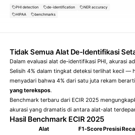
PHI detection
de-identification
NER accuracy
HIPAA
benchmarks
Tidak Semua Alat De-Identifikasi Set
Dalam evaluasi alat de-identifikasi PHI, akurasi a
Selisih 4% dalam tingkat deteksi terlihat kecil —
menyadari bahwa 4% dari satu juta rekam berart
yang terekspos
.
Benchmark terbaru dari ECIR 2025 mengungkap
akurasi yang dramatis di antara alat-alat terdepa
Hasil Benchmark ECIR 2025
Alat
F1-Score
Presisi
Reca