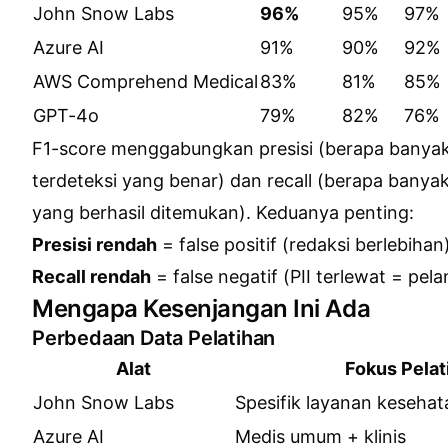
John Snow Labs
96%
95%
97%
Azure AI
91%
90%
92%
AWS Comprehend Medical
83%
81%
85%
GPT-4o
79%
82%
76%
F1-score menggabungkan presisi (berapa banyak
terdeteksi yang benar) dan recall (berapa banyak
yang berhasil ditemukan). Keduanya penting:
Presisi rendah
= false positif (redaksi berlebihan
Recall rendah
= false negatif (PII terlewat = pel
Mengapa Kesenjangan Ini Ada
Perbedaan Data Pelatihan
Alat
Fokus Pelat
John Snow Labs
Spesifik layanan kesehata
Azure AI
Medis umum + klinis