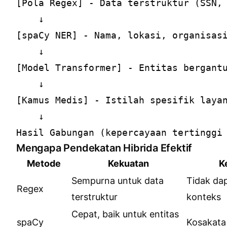
[Pola Regex] - Data terstruktur (SSN, 
    ↓

[spaCy NER] - Nama, lokasi, organisasi
    ↓

[Model Transformer] - Entitas bergantu
    ↓

[Kamus Medis] - Istilah spesifik layan
    ↓

Mengapa Pendekatan Hibrida Efektif
Metode
Kekuatan
K
Sempurna untuk data
Tidak da
Regex
terstruktur
konteks
Cepat, baik untuk entitas
spaCy
Kosakata