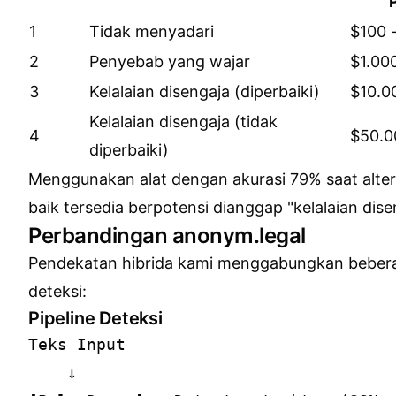
1
Tidak menyadari
$100 
2
Penyebab yang wajar
$1.00
3
Kelalaian disengaja (diperbaiki)
$10.0
Kelalaian disengaja (tidak
4
$50.0
diperbaiki)
Menggunakan alat dengan akurasi 79% saat altern
baik tersedia berpotensi dianggap "kelalaian dise
Perbandingan anonym.legal
Pendekatan hibrida kami menggabungkan beber
deteksi:
Pipeline Deteksi
Teks Input

    ↓
