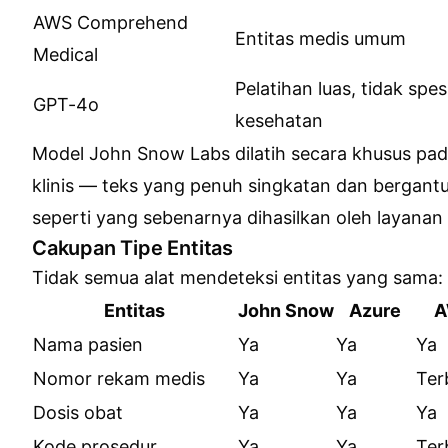
AWS Comprehend
Entitas medis umum
Medical
Pelatihan luas, tidak spes
GPT-4o
kesehatan
Model John Snow Labs dilatih secara khusus pa
klinis — teks yang penuh singkatan dan bergant
seperti yang sebenarnya dihasilkan oleh layanan
Cakupan Tipe Entitas
Tidak semua alat mendeteksi entitas yang sama:
Entitas
John Snow
Azure
A
Nama pasien
Ya
Ya
Ya
Nomor rekam medis
Ya
Ya
Ter
Dosis obat
Ya
Ya
Ya
Kode prosedur
Ya
Ya
Ter