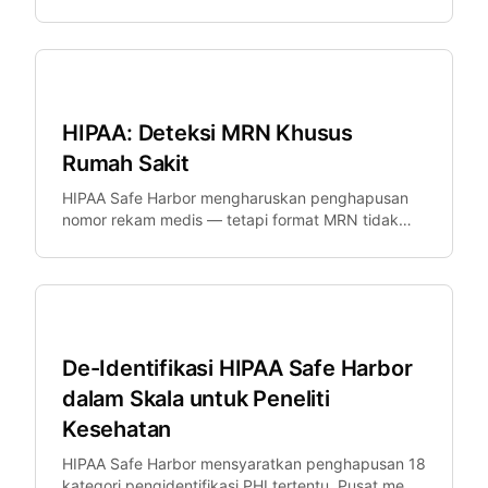
menggunakan PT-YYYYY, University Hospital
menggunakan UHN-XXXXXXXXXX.
Kesehatan
HIPAA: Deteksi MRN Khusus
Rumah Sakit
HIPAA Safe Harbor mengharuskan penghapusan
nomor rekam medis — tetapi format MRN tidak
terstandarisasi. Epic, Cerner, dan Meditech
semuanya menggunakan format yang berbeda.
Kesehatan
De-Identifikasi HIPAA Safe Harbor
dalam Skala untuk Peneliti
Kesehatan
HIPAA Safe Harbor mensyaratkan penghapusan 18
kategori pengidentifikasi PHI tertentu. Pusat medis