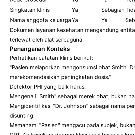
Singkatan klinis
Ya
Sebagian
Tid
Nama anggota keluarga
Ya
Ya
Seb
Dokumen layanan kesehatan mengandung entitas
terlewat oleh alat serbaguna.
Penanganan Konteks
Perhatikan catatan klinis berikut:
"Pasien melaporkan mengonsumsi obat Smith. D
merekomendasikan peningkatan dosis."
Detektor PHI yang baik harus:
Mengenali "Smith" sebagai merek obat, bukan n
Mengidentifikasi "Dr. Johnson" sebagai nama pe
disunting
Memahami "Pasien" mengacu pada subjek, buka
GPT-4o kesulitan dengan klasifikasi berbasis kont