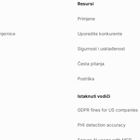
es.
Resursi
Primjene
jernice
Uporedite konkurente
Sigurnost i usklađenost
Česta pitanja
Podrška
Istaknuti vodiči
GDPR fines for US companies
PHI detection accuracy
Secure AI usage with MCP