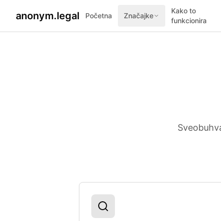
Kako to
anonym.legal
Početna
Značajke
funkcionira
Sveobuhvat
Naše Usluge