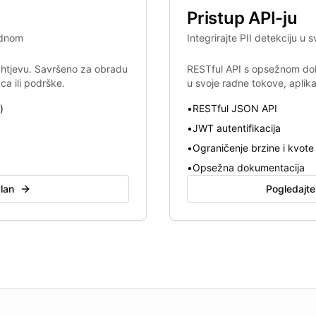
Pristup API-ju
ednom
Integrirajte PII detekciju u s
zahtjevu. Savršeno za obradu
RESTful API s opsežnom dok
a ili podrške.
u svoje radne tokove, aplika
)
•
RESTful JSON API
•
JWT autentifikacija
•
Ograničenje brzine i kvote
•
Opsežna dokumentacija
lan
Pogledajte