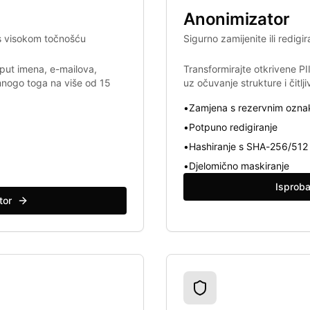
Anonimizator
 s visokom točnošću
Sigurno zamijenite ili redigir
poput imena, e-mailova,
Transformirajte otkrivene PI
 mnogo toga na više od 15
uz očuvanje strukture i čitlji
•
Zamjena s rezervnim ozn
•
Potpuno redigiranje
•
Hashiranje s SHA-256/512
•
Djelomično maskiranje
Isproba
tor