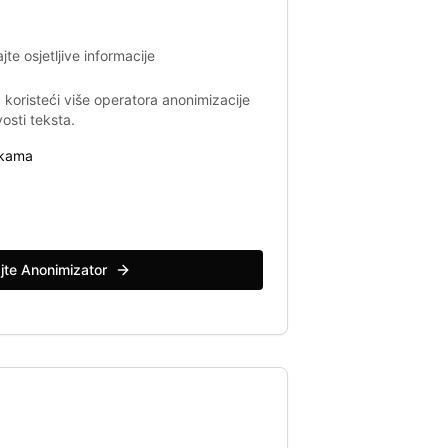
ajte osjetljive informacije
I koristeći više operatora anonimizacije
vosti teksta.
akama
jte Anonimizator