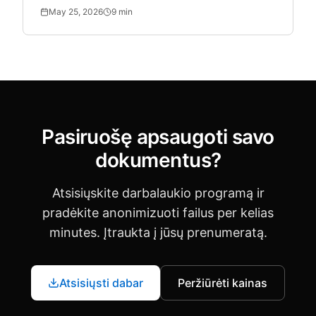
centers need de-identification at scale but existing
May 25, 2026
9
min
tools.
Pasiruošę apsaugoti savo
dokumentus?
Atsisiųskite darbalaukio programą ir
pradėkite anonimizuoti failus per kelias
minutes. Įtraukta į jūsų prenumeratą.
Atsisiųsti dabar
Peržiūrėti kainas