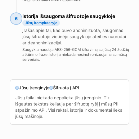
Istorija išsaugoma šifruotoje saugykloje
6
Jūsų kompiuteryje
Įrašas apie tai, kas buvo anonimizuota, saugomas
jūsų šifruotoje vietinėje saugykloje ateities nuorodai
ar deanonimizacijai.
Saugykla naudoja AES-256-GCM šifravimą su jūsų 24 žodžių
atkūrimo fraze. Istorija niekada nesinchronizuojama su mūsų
serveriais.
Jūsų įrenginyje
Šifruota į API
Jūsų failai niekada nepalieka jūsų įrenginio. Tik
išgautas tekstas keliauja per šifruotą ryšį į mūsų PII
atpažinimo API. Visi raktai, istorija ir dokumentai lieka
jūsų mašinoje.