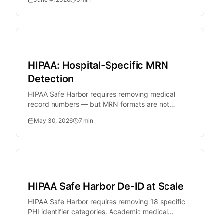
Healthcare
HIPAA: Hospital-Specific MRN
Detection
HIPAA Safe Harbor requires removing medical
record numbers — but MRN formats are not
standardized. Epic, Cerner, and Meditech all use
May 30, 2026
7
min
different formats.
Healthcare
HIPAA Safe Harbor De-ID at Scale
HIPAA Safe Harbor requires removing 18 specific
PHI identifier categories. Academic medical