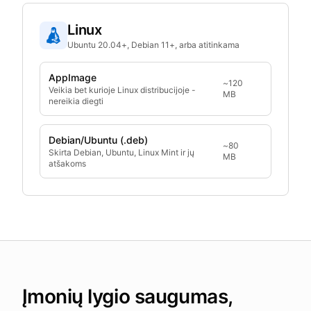
Linux
Ubuntu 20.04+, Debian 11+, arba atitinkama
AppImage
~120
Veikia bet kurioje Linux distribucijoje -
MB
nereikia diegti
Debian/Ubuntu (.deb)
~80
Skirta Debian, Ubuntu, Linux Mint ir jų
MB
atšakoms
Įmonių lygio saugumas,