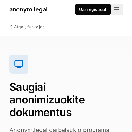
anonym.legal
Užsiregistruoti
2026-07-24
By
George Curta
·
Last updated 2026-07-24
Atgal į funkcijas
Saugiai
anonimizuokite
dokumentus
Anonym.legal darbalaukio programa