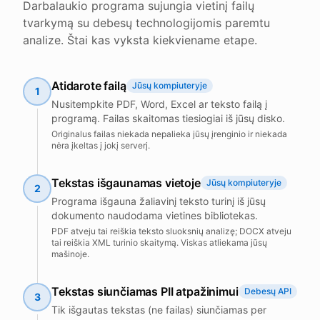
Darbalaukio programa sujungia vietinį failų
tvarkymą su debesų technologijomis paremtu
analize. Štai kas vyksta kiekviename etape.
Atidarote failą
Jūsų kompiuteryje
1
Nusitempkite PDF, Word, Excel ar teksto failą į
programą. Failas skaitomas tiesiogiai iš jūsų disko.
Originalus failas niekada nepalieka jūsų įrenginio ir niekada
nėra įkeltas į jokį serverį.
Tekstas išgaunamas vietoje
Jūsų kompiuteryje
2
Programa išgauna žaliavinį teksto turinį iš jūsų
dokumento naudodama vietines bibliotekas.
PDF atveju tai reiškia teksto sluoksnių analizę; DOCX atveju
tai reiškia XML turinio skaitymą. Viskas atliekama jūsų
mašinoje.
Tekstas siunčiamas PII atpažinimui
Debesų API
3
Tik išgautas tekstas (ne failas) siunčiamas per