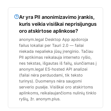
Ar yra PII anonimizavimo įrankis,
kuris veikia visiškai neprisijungus
oro atskirtose aplinkose?
anonym.legal Desktop App apdoroja
failus lokaliai per Tauri 2.0 — failai
niekada nepalieka jūsų įrenginio. Tačiau
PII aptikimas reikalauja interneto ryšio,
nes tekstas, išgautas iš failų, siunčiamas į
anonym.legal ES-hosted API analizei
(failai nėra perduodami, tik teksto
turinys). Duomenys nėra saugomi
serverio pusėje. Visiškai oro atskirtoms
aplinkoms, reikalaujančioms nulinių tinklo
ryšių, žr. anonym.plus.