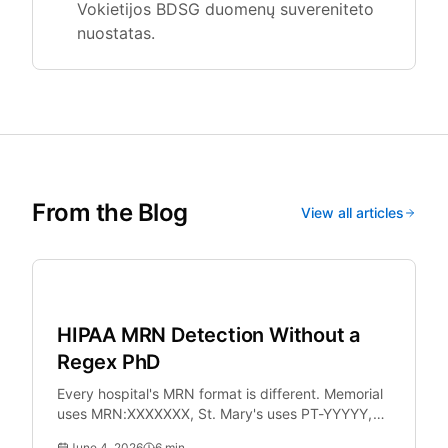
Vokietijos BDSG duomenų suvereniteto
nuostatas.
From the Blog
View all articles
Healthcare
HIPAA MRN Detection Without a
Regex PhD
Every hospital's MRN format is different. Memorial
uses MRN:XXXXXXX, St. Mary's uses PT-YYYYY,
University Hospital uses UHN-XXXXXXXXXX.
June 4, 2026
6
min