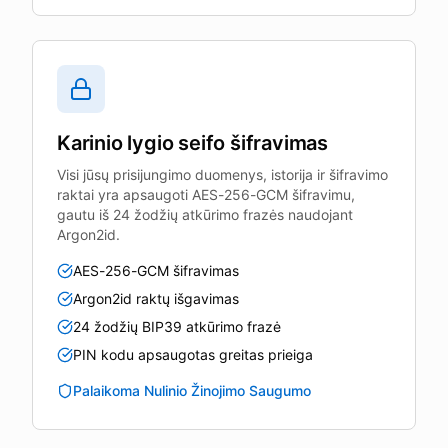
Karinio lygio seifo šifravimas
Visi jūsų prisijungimo duomenys, istorija ir šifravimo
raktai yra apsaugoti AES-256-GCM šifravimu,
gautu iš 24 žodžių atkūrimo frazės naudojant
Argon2id.
AES-256-GCM šifravimas
Argon2id raktų išgavimas
24 žodžių BIP39 atkūrimo frazė
PIN kodu apsaugotas greitas prieiga
Palaikoma Nulinio Žinojimo Saugumo