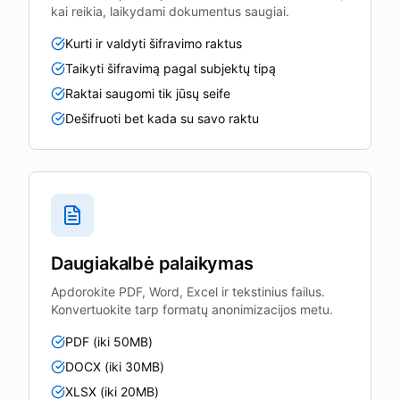
kai reikia, laikydami dokumentus saugiai.
Kurti ir valdyti šifravimo raktus
Taikyti šifravimą pagal subjektų tipą
Raktai saugomi tik jūsų seife
Dešifruoti bet kada su savo raktu
Daugiakalbė palaikymas
Apdorokite PDF, Word, Excel ir tekstinius failus.
Konvertuokite tarp formatų anonimizacijos metu.
PDF (iki 50MB)
DOCX (iki 30MB)
XLSX (iki 20MB)