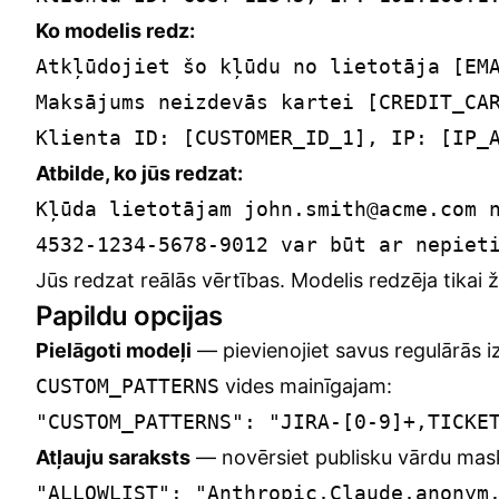
Ko modelis redz:
Atkļūdojiet šo kļūdu no lietotāja [EMA
Maksājums neizdevās kartei [CREDIT_CAR
Atbilde, ko jūs redzat:
Kļūda lietotājam john.smith@acme.com n
Jūs redzat reālās vērtības. Modelis redzēja tikai 
Papildu opcijas
Pielāgoti modeļi
— pievienojiet savus regulārās 
CUSTOM_PATTERNS
vides mainīgajam:
Atļauju saraksts
— novērsiet publisku vārdu mas