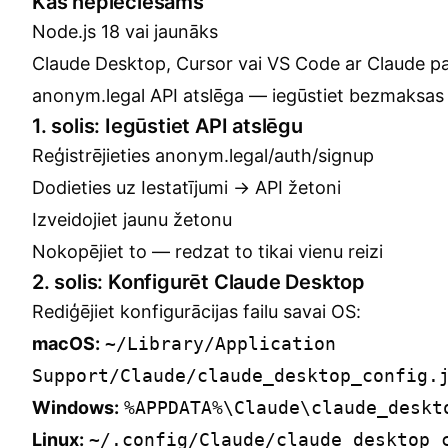
Kas nepieciešams
Node.js 18 vai jaunāks
Claude Desktop, Cursor vai VS Code ar Claude p
anonym.legal API atslēga —
iegūstiet bezmaksas
1. solis: Iegūstiet API atslēgu
Reģistrējieties
anonym.legal/auth/signup
Dodieties uz Iestatījumi → API žetoni
Izveidojiet jaunu žetonu
Nokopējiet to — redzat to tikai vienu reizi
2. solis: Konfigurēt Claude Desktop
Rediģējiet konfigurācijas failu savai OS:
macOS:
~/Library/Application
Support/Claude/claude_desktop_config.
Windows:
%APPDATA%\Claude\claude_deskt
Linux:
~/.config/Claude/claude_desktop_