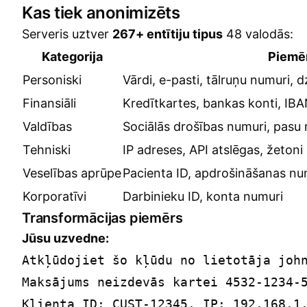
Kas tiek anonimizēts
Serveris uztver
267+ entītiju tipus
48 valodās:
Kategorija
Piemēr
Personiski
Vārdi, e-pasti, tālruņu numuri,
Finansiāli
Kredītkartes, bankas konti, IB
Valdības
Sociālās drošības numuri, pasu 
Tehniski
IP adreses, API atslēgas, žetoni
Veselības aprūpe
Pacienta ID, apdrošināšanas nu
Korporatīvi
Darbinieku ID, konta numuri
Transformācijas piemērs
Jūsu uzvedne:
Atkļūdojiet šo kļūdu no lietotāja john
Maksājums neizdevās kartei 4532-1234-5