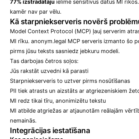
77% izstrādātāju
ielīmē sensitīvus datus MI rīkos.
kamēr nav par vēlu.
Kā starpniekserveris novērš problēm
Model Context Protocol (MCP) ļauj serverim atras
MI rīku.
anonym.legal MCP serveris
izmanto šo poz
pirms jūsu teksts sasniedz jebkuru modeli.
Tas darbojas četros soļos:
Jūs rakstāt uzvedni kā parasti
Starpniekserveris to uztver pirms nosūtīšanas
PII tiek atrasts un aizstāts ar atgriezeniskiem že
MI redz tikai tīru, anonimizētu tekstu
MI atbilde atgriežas ar atjaunotām reālajām vērt
nemainās.
Integrācijas iestatīšana