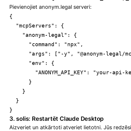
Pievienojiet anonym.legal serveri:
{

  "mcpServers": {

    "anonym-legal": {

      "command": "npx",

      "args": ["-y", "@anonym-legal/mc
      "env": {

        "ANONYM_API_KEY": "your-api-ke
      }

    }

  }

3. solis: Restartēt Claude Desktop
Aizveriet un atkārtoti atveriet lietotni. Jūs redzē