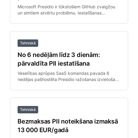
Microsoft Presidio ir tūkstošiem GitHub zvaigžņu
un simtiem atvērtu problēmu. Iestatīšanas
sarežģītība, PySpark integrācija un modeļu
pārvaldība prasa nopietnu inženieru darbu.
Tehniskā
No 6 nedēļām līdz 3 dienām:
pārvaldīta PII iestatīšana
Veselības aprūpes SaaS komandas pavada 6
nedēļas pašhostēta Presidio ražošanas izvietošanā
pirms pārejas uz pārvaldītu API. Pārvaldītā API
aizvieto izvietošanas projektu.
Tehniskā
Bezmaksas PII noteikšana izmaksā
13 000 EUR/gadā