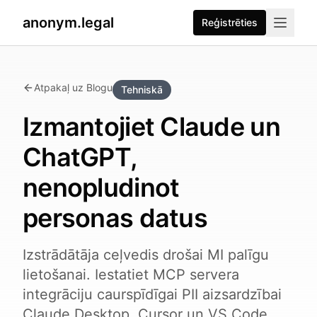
anonym.legal
Reģistrēties
Atpakaļ uz Blogu
Tehniskā
Izmantojiet Claude un
ChatGPT,
nenopludinot
personas datus
Izstrādātāja ceļvedis drošai MI palīgu
lietošanai. Iestatiet MCP servera
integrāciju caurspīdīgai PII aizsardzībai
Claude Desktop, Cursor un VS Code.