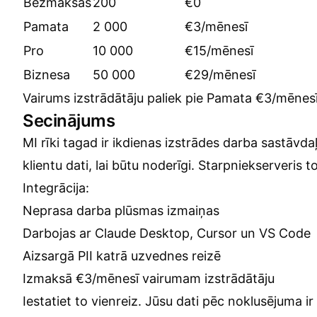
Bezmaksas
200
€0
Pamata
2 000
€3/mēnesī
Pro
10 000
€15/mēnesī
Biznesa
50 000
€29/mēnesī
Vairums izstrādātāju paliek pie Pamata €3/mēnesī
Secinājums
MI rīki tagad ir ikdienas izstrādes darba sastāvda
klientu dati, lai būtu noderīgi. Starpniekserveris to
Integrācija:
Neprasa darba plūsmas izmaiņas
Darbojas ar Claude Desktop, Cursor un VS Code
Aizsargā PII katrā uzvednes reizē
Izmaksā €3/mēnesī vairumam izstrādātāju
Iestatiet to vienreiz. Jūsu dati pēc noklusējuma ir