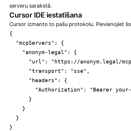
serveru sarakstā.
Cursor IDE iestatīšana
Cursor izmanto to pašu protokolu. Pievienojiet š
{

  "mcpServers": {

    "anonym-legal": {

      "url": "https://anonym.legal/mcp
      "transport": "sse",

      "headers": {

        "Authorization": "Bearer your-
      }

    }

  }
