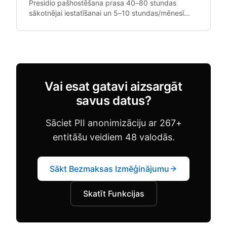
Presidio pašhostēšana prasa 40–80 stundas
sākotnējai iestatīšanai un 5–10 stundas/mēnesī
pastāvīgai uzturēšanai. Pie 100 EUR/stundā
inženieru likmēm tas ir 13 200 EUR un vairāk.
Vai esat gatavi aizsargāt
savus datus?
Sāciet PII anonimizāciju ar 267+
entitāšu veidiem 48 valodās.
Sākt Bezmaksas Izmēģinājumu
Skatīt Funkcijas