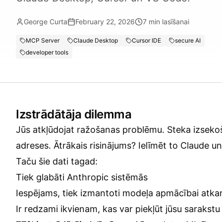
George Curta
February 22, 2026
7
min lasīšanai
MCP Server
Claude Desktop
Cursor IDE
secure AI
developer tools
Izstrādātāja dilemma
Jūs atkļūdojat ražošanas problēmu. Steka izsekoš
adreses. Ātrākais risinājums? Ielīmēt to Claude un
Taču šie dati tagad:
Tiek glabāti Anthropic sistēmās
Iespējams, tiek izmantoti modeļa apmācībai atkar
Ir redzami ikvienam, kas var piekļūt jūsu sarakstu