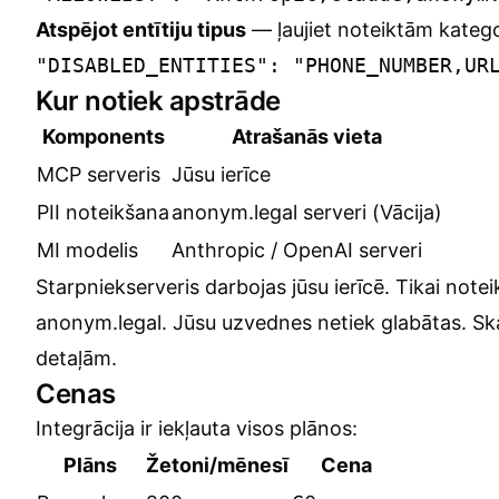
Atspējot entītiju tipus
— ļaujiet noteiktām kategor
Kur notiek apstrāde
Komponents
Atrašanās vieta
MCP serveris
Jūsu ierīce
PII noteikšana
anonym.legal serveri (Vācija)
MI modelis
Anthropic / OpenAI serveri
Starpniekserveris darbojas jūsu ierīcē. Tikai not
anonym.legal. Jūsu uzvednes netiek glabātas. Sk
detaļām.
Cenas
Integrācija ir iekļauta visos plānos:
Plāns
Žetoni/mēnesī
Cena