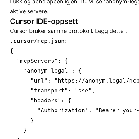
Lukk og apne appen igjen. Du vil se "anonym-leg
aktive servere.
Cursor IDE-oppsett
Cursor bruker samme protokoll. Legg dette til i
.cursor/mcp.json
:
{

  "mcpServers": {

    "anonym-legal": {

      "url": "https://anonym.legal/mcp
      "transport": "sse",

      "headers": {

        "Authorization": "Bearer your-
      }

    }
