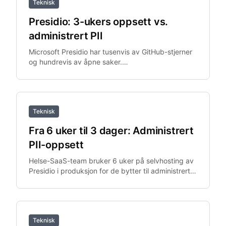
Teknisk
Presidio: 3-ukers oppsett vs.
administrert PII
Microsoft Presidio har tusenvis av GitHub-stjerner
og hundrevis av åpne saker.
Oppsettskompleksitet, PySpark-
integrasjonsomfang og Python-avhengigheter.
Teknisk
Fra 6 uker til 3 dager: Administrert
PII-oppsett
Helse-SaaS-team bruker 6 uker på selvhosting av
Presidio i produksjon for de bytter til administrert
API. Det administrerte API-et erstatter
distribusjonsprosjektet.
Teknisk