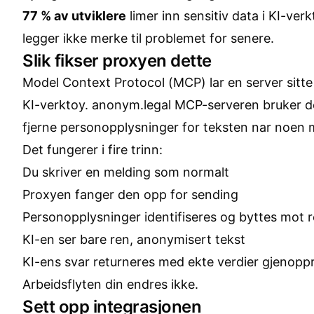
77 % av utviklere
limer inn sensitiv data i KI-verk
legger ikke merke til problemet for senere.
Slik fikser proxyen dette
Model Context Protocol (MCP) lar en server sitt
KI-verktoy.
anonym.legal MCP-serveren
bruker de
fjerne personopplysninger for teksten nar noen 
Det fungerer i fire trinn:
Du skriver en melding som normalt
Proxyen fanger den opp for sending
Personopplysninger identifiseres og byttes mot r
KI-en ser bare ren, anonymisert tekst
KI-ens svar returneres med ekte verdier gjenoppr
Arbeidsflyten din endres ikke.
Sett opp integrasjonen