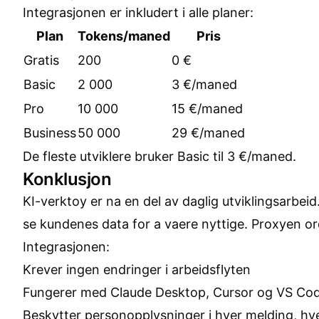
Integrasjonen er inkludert i alle planer:
Plan
Tokens/maned
Pris
Gratis
200
0 €
Basic
2 000
3 €/maned
Pro
10 000
15 €/maned
Business
50 000
29 €/maned
De fleste utviklere bruker Basic til 3 €/maned.
Konklusjon
KI-verktoy er na en del av daglig utviklingsarbeid
se kundenes data for a vaere nyttige. Proxyen or
Integrasjonen:
Krever ingen endringer i arbeidsflyten
Fungerer med Claude Desktop, Cursor og VS Co
Beskytter personopplysninger i hver melding, hv