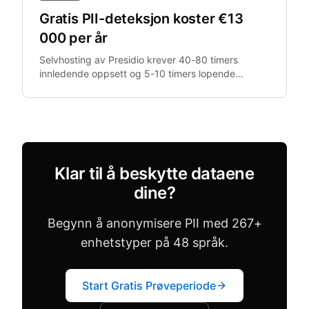
Gratis PII-deteksjon koster €13
000 per år
Selvhosting av Presidio krever 40-80 timers
innledende oppsett og 5-10 timers lopende
vedlikehold per måned. Med €100/time i
ingeniorkostnader utgjor det €13 200+.
Klar til å beskytte dataene
dine?
Begynn å anonymisere PII med 267+
enhetstyper på 48 språk.
Start Gratis Prøveperiode