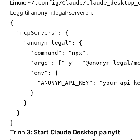
Linux:
~/.config/Claude/claude_desktop_
Legg til anonym.legal-serveren:
{

  "mcpServers": {

    "anonym-legal": {

      "command": "npx",

      "args": ["-y", "@anonym-legal/mc
      "env": {

        "ANONYM_API_KEY": "your-api-ke
      }

    }

  }

Trinn 3: Start Claude Desktop pa nytt