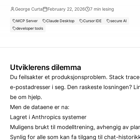
George Curta
February 22, 2026
7
min lesing
MCP Server
Claude Desktop
Cursor IDE
secure AI
developer tools
Utviklerens dilemma
Du feilsakter et produksjonsproblem. Stack trac
e-postadresser i seg. Den raskeste losningen? Li
be om hjelp.
Men de dataene er na:
Lagret i Anthropics systemer
Muligens brukt til modelltrening, avhengig av pla
Synlig for alle som kan fa tilgang til chat-historik