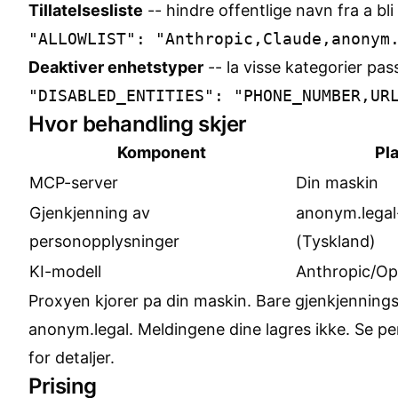
Tillatelsesliste
-- hindre offentlige navn fra a bl
Deaktiver enhetstyper
-- la visse kategorier pa
Hvor behandling skjer
Komponent
Pl
MCP-server
Din maskin
Gjenkjenning av
anonym.legal
personopplysninger
(Tyskland)
KI-modell
Anthropic/Op
Proxyen kjorer pa din maskin. Bare gjenkjenningsk
anonym.legal. Meldingene dine lagres ikke. Se
pe
for detaljer.
Prising