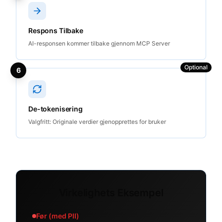
Respons Tilbake
AI-responsen kommer tilbake gjennom MCP Server
Optional
6
De-tokenisering
Valgfritt: Originale verdier gjenopprettes for bruker
Virkelighets Eksempel
Før (med PII)