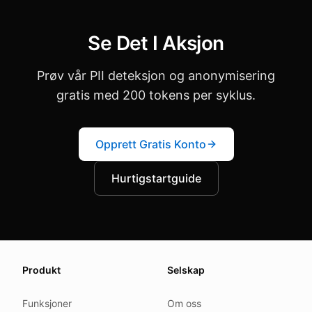
Se Det I Aksjon
Prøv vår PII deteksjon og anonymisering
gratis med 200 tokens per syklus.
Opprett Gratis Konto
Hurtigstartguide
About this page
Produkt
Selskap
We update this page when our platform or the law chang
Read our
founder note
for how we work.
Funksjoner
Om oss