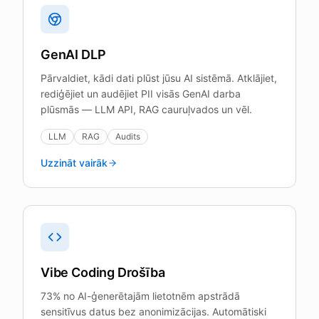
GenAI DLP
Pārvaldiet, kādi dati plūst jūsu AI sistēmā. Atklājiet,
rediģējiet un audējiet PII visās GenAI darba
plūsmās — LLM API, RAG cauruļvados un vēl.
LLM
RAG
Audits
Uzzināt vairāk
Vibe Coding Drošība
73% no AI-ģenerētajām lietotnēm apstrādā
sensitīvus datus bez anonimizācijas. Automātiski