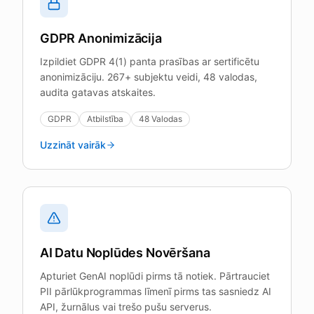
GDPR Anonimizācija
Izpildiet GDPR 4(1) panta prasības ar sertificētu
anonimizāciju. 267+ subjektu veidi, 48 valodas,
audita gatavas atskaites.
GDPR
Atbilstība
48 Valodas
Uzzināt vairāk
AI Datu Noplūdes Novēršana
Apturiet GenAI noplūdi pirms tā notiek. Pārtrauciet
PII pārlūkprogrammas līmenī pirms tas sasniedz AI
API, žurnālus vai trešo pušu serverus.