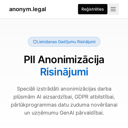
anonym.legal
Reģistrēties
2026-07-25
By
George Curta
·
Last updated 2026-07-25
Lietošanas Gadījumu Risinājumi
PII Anonimizācija
Risinājumi
Speciāli izstrādāti anonimizācijas darba
plūsmām AI aizsardzībai, GDPR atbilstībai,
pārlūkprogrammas datu zuduma novēršanai
un uzņēmumu GenAI pārvaldībai.