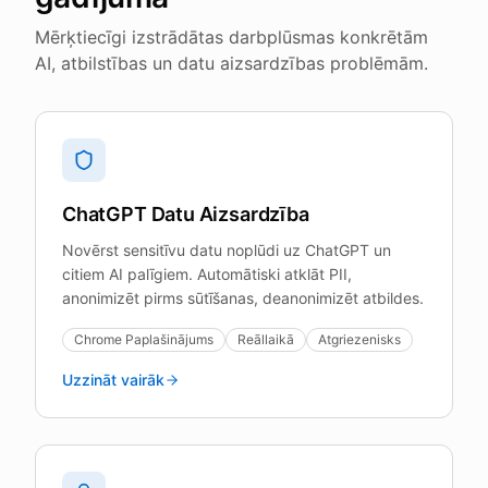
Mērķtiecīgi izstrādātas darbplūsmas konkrētām
AI, atbilstības un datu aizsardzības problēmām.
ChatGPT Datu Aizsardzība
Novērst sensitīvu datu noplūdi uz ChatGPT un
citiem AI palīgiem. Automātiski atklāt PII,
anonimizēt pirms sūtīšanas, deanonimizēt atbildes.
Chrome Paplašinājums
Reāllaikā
Atgriezenisks
Uzzināt vairāk