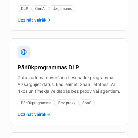
DLP
GenAI
Uzņēmums
Uzzināt vairāk
Pārlūkprogrammas DLP
Datu zuduma novēršana tieši pārlūkprogrammā.
Aizsargājiet datus, kas ielīmēti SaaS lietotnēs, AI
rīkos un tīmekļa veidlapās bez proxy vai aģentiem.
Pārlūkprogramma
Bez proxy
SaaS
Uzzināt vairāk