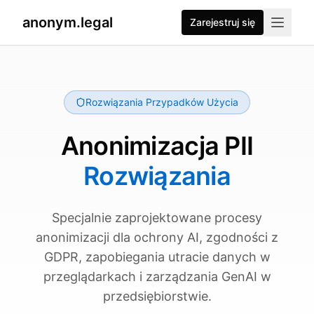
anonym.legal
Zarejestruj się
2026-07-25
By
George Curta
·
Last updated 2026-07-25
Rozwiązania Przypadków Użycia
Anonimizacja PII
Rozwiązania
Specjalnie zaprojektowane procesy
anonimizacji dla ochrony AI, zgodności z
GDPR, zapobiegania utracie danych w
przeglądarkach i zarządzania GenAI w
przedsiębiorstwie.