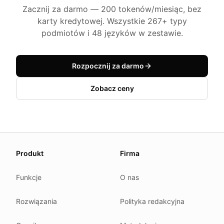
Zacznij za darmo — 200 tokenów/miesiąc, bez
karty kredytowej. Wszystkie 267+ typy
podmiotów i 48 języków w zestawie.
Rozpocznij za darmo
Zobacz ceny
About this page
Produkt
Firma
We update this page when our platform or the law chang
Read our
founder note
for how we work.
Funkcje
O nas
Each change shows up in the timestamp at the top.
Rozwiązania
Polityka redakcyjna
Related reading
Common questions