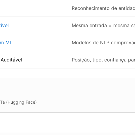
Reconhecimento de entidade
ível
Mesma entrada = mesma sa
em ML
Modelos de NLP comprovad
 Auditável
Posição, tipo, confiança pa
a (Hugging Face)