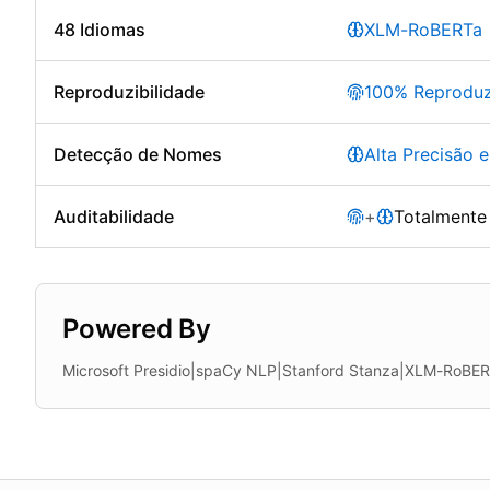
48 Idiomas
XLM-RoBERTa
Reproduzibilidade
100% Reproduz
Detecção de Nomes
Alta Precisão 
Auditabilidade
+
Totalmente
Powered By
Microsoft Presidio
|
spaCy NLP
|
Stanford Stanza
|
XLM-RoBERT