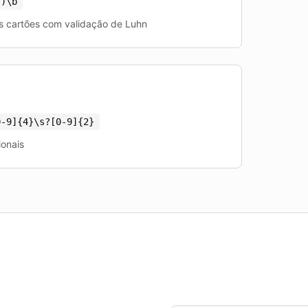
.)\b
s cartões com validação de Luhn
0-9]
{
4
}
\s?[0-9]
{
2
}
onais