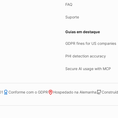
FAQ
Suporte
Guias em destaque
GDPR fines for US companies
PHI detection accuracy
Secure AI usage with MCP
01
Conforme com o GDPR
Hospedado na Alemanha
Construíd
run in Hetzner's Falkenstein datacenter.