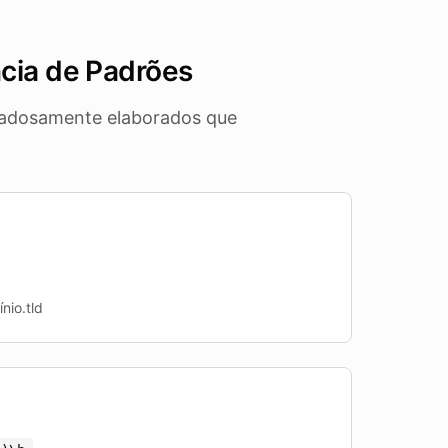
cia de Padrões
idadosamente elaborados que
nio.tld