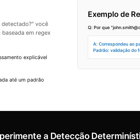
Exemplo de Re
i detectado?" você
Q: Por que "john.smith@
m baseada em regex
A: Correspondeu ao pa
Padrão: validação do 
ssamento explicável
eada até um padrão
perimente a Detecção Determiníst