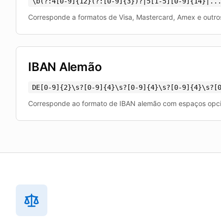
\b(?:4[0-9]
{
12
}
(?:[0-9]
{
3
}
)?|5[1-5][0-9]
{
14
}
|..
Corresponde a formatos de Visa, Mastercard, Amex e outro
IBAN Alemão
DE[0-9]
{
2
}
\s?[0-9]
{
4
}
\s?[0-9]
{
4
}
\s?[0-9]
{
4
}
\s?[
Corresponde ao formato de IBAN alemão com espaços opci