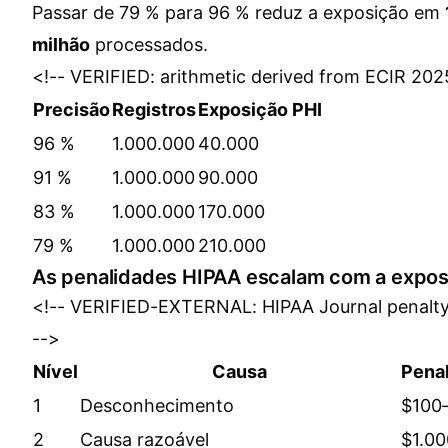
Passar de 79 % para 96 % reduz a exposição em
milhão
processados.
<!-- VERIFIED: arithmetic derived from ECIR 20
Precisão
Registros
Exposição PHI
96 %
1.000.000
40.000
91 %
1.000.000
90.000
83 %
1.000.000
170.000
79 %
1.000.000
210.000
As penalidades HIPAA escalam com a expos
<!-- VERIFIED-EXTERNAL: HIPAA Journal penalty
-->
Nível
Causa
Penal
1
Desconhecimento
$100
2
Causa razoável
$1.0