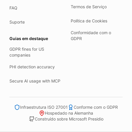
Where we run
Termos de Serviço
FAQ
Our company HQ is in Saarbrücken, Germany. Our servers 
Hetzner holds ISO 27001 certification.
Política de Cookies
Suporte
All data stays in the EU.
Conformidade com o
Backups run every day.
Guias em destaque
GDPR
Need help?
GDPR fines for US
companies
Email
support@anonym.legal
.
We reply within one business day.
PHI detection accuracy
How we test
Secure AI usage with MCP
We run a full check suite on every release.
Each surface gets its own sweep script and report.
Human reviewers spot-check the output each week.
Infraestrutura ISO 27001
Conforme com o GDPR
We track recall and precision on a labelled set.
Hospedado na Alemanha
Construído sobre Microsoft Presidio
Bad runs block the deploy.
What we never do