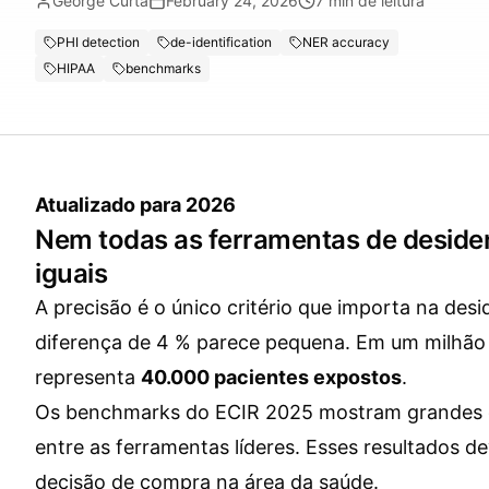
George Curta
February 24, 2026
7
min de leitura
PHI detection
de-identification
NER accuracy
HIPAA
benchmarks
Atualizado para 2026
Nem todas as ferramentas de desiden
iguais
A precisão é o único critério que importa na des
diferença de 4 % parece pequena. Em um milhão d
representa
40.000 pacientes expostos
.
Os benchmarks do ECIR 2025 mostram grandes d
entre as ferramentas líderes. Esses resultados d
decisão de compra na área da saúde.