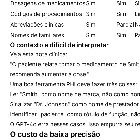
Dosagens de medicamentos
Sim
Sim
S
Códigos de procedimentos
Sim
Sim
L
Abreviações clínicas
Sim
Parcial
N
Nomes de familiares
Sim
Sim
Pa
O contexto é difícil de interpretar
Veja esta nota clínica:
"O paciente relata tomar o medicamento de Smit
recomenda aumentar a dose."
Uma boa ferramenta PHI deve fazer três coisas:
Ler "Smith" como nome de marca, não como nom
Sinalizar "Dr. Johnson" como nome de prestador 
Identificar "paciente" como rótulo de função, n
O GPT-4o erra nesses casos. Isso empurra seu re
O custo da baixa precisão