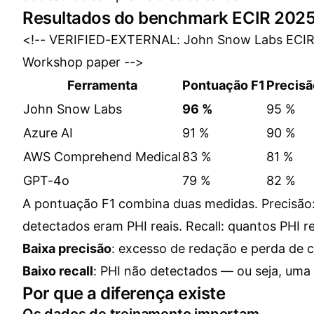
Resultados do benchmark ECIR 202
<!-- VERIFIED-EXTERNAL: John Snow Labs ECIR
Workshop paper -->
Ferramenta
Pontuação F1
Precisã
John Snow Labs
96 %
95 %
Azure AI
91 %
90 %
AWS Comprehend Medical
83 %
81 %
GPT-4o
79 %
82 %
A pontuação F1 combina duas medidas. Precisão:
detectados eram PHI reais. Recall: quantos PHI r
Baixa precisão
: excesso de redação e perda de 
Baixo recall
: PHI não detectados — ou seja, uma 
Por que a diferença existe