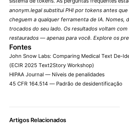
sistema de tokens
. As perguntas frequentes est
anonym.legal substitui PHI por tokens antes qu
cheguem a qualquer ferramenta de IA. Nomes, 
trocados do seu lado. Os resultados voltam com 
restaurados — apenas para você. Explore os
pr
Fontes
John Snow Labs: Comparing Medical Text De-Ide
(ECIR 2025 Text2Story Workshop)
HIPAA Journal — Níveis de penalidades
45 CFR 164.514 — Padrão de desidentificação
Artigos Relacionados