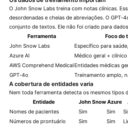
Os dados de treinamento importam
O John Snow Labs treina com notas clínicas. Ess
desordenadas e cheias de abreviações. O GPT-4
conjunto de textos. Ele não foi criado para dados 
Ferramenta
Foco do 
John Snow Labs
Específico para saúde,
Azure AI
Médico geral + clínico
AWS Comprehend Medical
Entidades médicas ge
GPT-4o
Treinamento amplo, n
A cobertura de entidades varia
Nem toda ferramenta detecta os mesmos tipos d
Entidade
John Snow
Azure
Nomes de pacientes
Sim
Sim
S
Números de prontuário
Sim
Sim
L