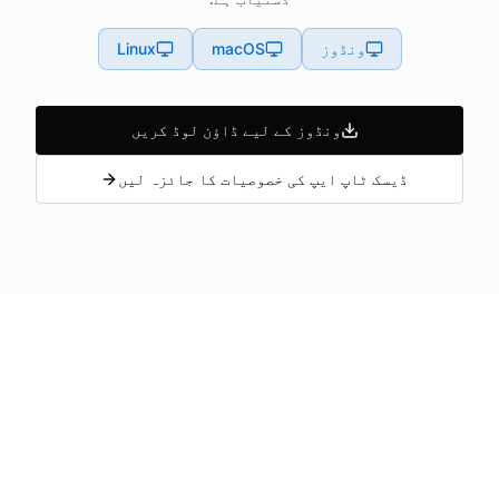
ونڈوز
macOS
Linux
ونڈوز کے لیے ڈاؤن لوڈ کریں
ڈیسک ٹاپ ایپ کی خصوصیات کا جائزہ لیں
267+ ادارتی اقسام
48 زبانوں کی حمایت
267+ ادارتی
48 زبانوں کی