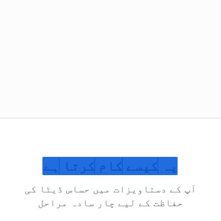
یہ
کیسے
کام
کرتا
ہے
آپ کے دستاویزات میں حساس ڈیٹا کی
حفاظت کے لیے چار سادہ مراحل