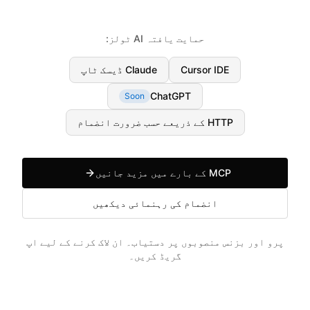
حمایت یافتہ AI ٹولز:
Cursor IDE
Claude ڈیسک ٹاپ
ChatGPT
Soon
HTTP کے ذریعے حسب ضرورت انضمام
MCP کے بارے میں مزید جانیں
انضمام کی رہنمائی دیکھیں
پرو اور بزنس منصوبوں پر دستیاب۔ ان لاک کرنے کے لیے اپ
گریڈ کریں۔