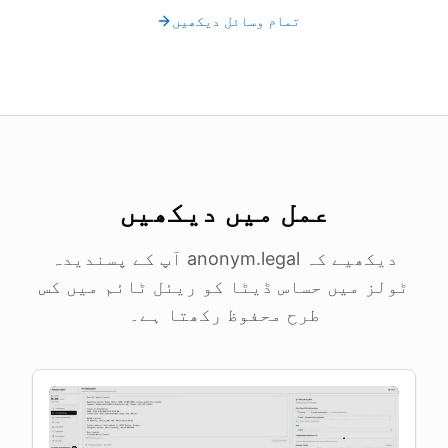
تمام وسائل دیکھیں
عمل میں دیکھیں
دیکھیے کہ anonym.legal آپ کے پسندیدہ
ٹولز میں حساس ڈیٹا کو ریئل ٹائم میں کس
طرح محفوظ رکھتا ہے۔