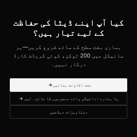
کیا آپ اپنے ڈیٹا کی حفاظت
کے لیے تیار ہیں؟
ہماری مفت سطح کے ساتھ شروع کریں—ہر
سائیکل میں 200 ٹوکن، کوئی کریڈٹ کارڈ
درکار نہیں۔
مفت اکاؤنٹ بنائیں
یا ہمارے ادائیگی والے منصوبوں کا جائزہ لیں →
دستاویزات دیکھیں