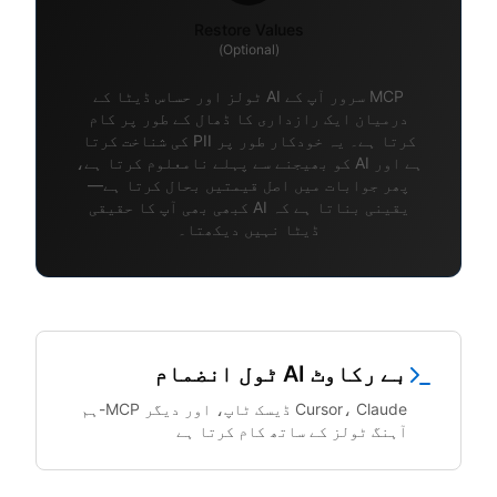
Restore Values
(Optional)
MCP سرور آپ کے AI ٹولز اور حساس ڈیٹا کے
درمیان ایک رازداری کا ڈھال کے طور پر کام
کرتا ہے۔ یہ خودکار طور پر PII کی شناخت کرتا
ہے اور AI کو بھیجنے سے پہلے نامعلوم کرتا ہے،
پھر جوابات میں اصل قیمتیں بحال کرتا ہے—
یقینی بناتا ہے کہ AI کبھی بھی آپ کا حقیقی
ڈیٹا نہیں دیکھتا۔
بے رکاوٹ AI ٹول انضمام
Cursor، Claude ڈیسک ٹاپ، اور دیگر MCP-ہم
آہنگ ٹولز کے ساتھ کام کرتا ہے