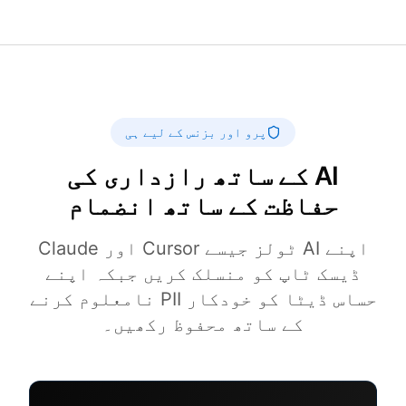
پرو اور بزنس کے لیے ہی
AI کے ساتھ رازداری کی
حفاظت کے ساتھ انضمام
اپنے AI ٹولز جیسے Cursor اور Claude
ڈیسک ٹاپ کو منسلک کریں جبکہ اپنے
حساس ڈیٹا کو خودکار PII نامعلوم کرنے
کے ساتھ محفوظ رکھیں۔