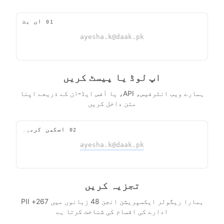
01
ان پٹ
ayesha.k@daak.pk
اپ لوڈ یا پیسٹ کریں
ہمارے ویب انٹرفیس، API، یا آفس ایڈ-ان کے ذریعے اپنا
متن داخل کریں
02
اسکین کریں۔
ayesha.k@daak.pk
تجزیہ کریں
ہمارا ریگولر ایکسپریشن انجن 48 زبانوں میں 267+ PII
ادارے کی اقسام کی شناخت کرتا ہے