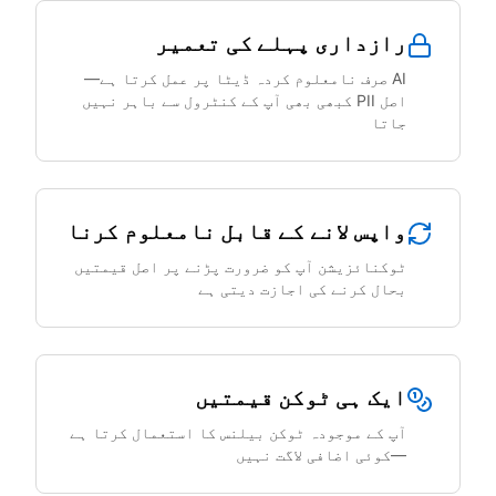
رازداری پہلے کی تعمیر
AI صرف نامعلوم کردہ ڈیٹا پر عمل کرتا ہے—
اصل PII کبھی بھی آپ کے کنٹرول سے باہر نہیں
جاتا
واپس لانے کے قابل نامعلوم کرنا
ٹوکنائزیشن آپ کو ضرورت پڑنے پر اصل قیمتیں
بحال کرنے کی اجازت دیتی ہے
ایک ہی ٹوکن قیمتیں
آپ کے موجودہ ٹوکن بیلنس کا استعمال کرتا ہے
—کوئی اضافی لاگت نہیں