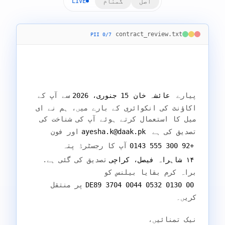
اصل
گمنام
LIVE
contract_review.txt
PII
0
/
7
پیارے 
عائشہ خان
15 جنوری، 2026
سے آپ کے 
اکاؤنٹ کی انکوائری کے بارے میں، ہم نے ای 
میل کا استعمال کرتے ہوئے آپ کی شناخت کی 
تصدیق کی ہے 
ayesha.k@daak.pk
اور فون 
+92 300 555 0143
آپ کا رجسٹرڈ پتہ 
۱۴ شاہراہ فیصل، کراچی
تصدیق کی گئی ہے. 
براہ کرم بقایا بیلنس کو 
DE89 3704 0044 0532 0130 00
پر منتقل 
نیک تمنائیں،
