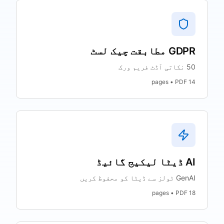
GDPR مطابقت چیک لسٹ
50 نکاتی آڈٹ فریم ورک
pages • PDF
14
AI ڈیٹا لیکیج گائیڈ
GenAI ٹولز سے ڈیٹا کو محفوظ کریں
pages • PDF
18