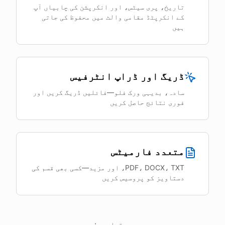
تاریخ، پری سیٹس، اور انکرپشن کی چابیاں آپ
کے انکرپٹڈ مقامی والٹ میں محفوظ کی جاتی
ہیں
ڈریگ اور ڈراپ انٹرفیس
سادہ، بدیہی ورک فلو—فائلیں ڈریگ کریں اور
فوری نتائج حاصل کریں
متعدد فارمیٹس
PDF، DOCX، TXT، اور مزید—کسی بھی قسم کی
دستاویز کو پروسیس کریں
دستیاب ہے: