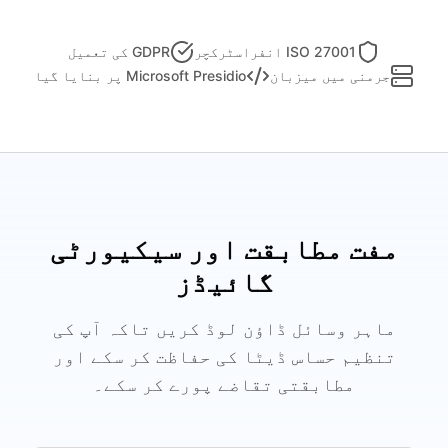
ISO 27001 انفراسٹرکچر
GDPR کی تعمیل
جرمنی میں میزبان
Microsoft Presidio پر بنایا گیا
مفت مطابقت اور سیکیورٹی
گائیڈز
ماہر وسائل ڈاؤن لوڈ کریں تاکہ آپ کی
تنظیم حساس ڈیٹا کی حفاظت کر سکے اور
مطابقتی تقاضے پورے کر سکے۔