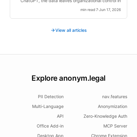
ChatGPT, the data leaves organizational control in
real-time. Post-hoc DLP cannot un-ring this bell.
min read
7
·
Jun 17, 2026
View all articles
Explore anonym.legal
PII Detection
nav.features
Multi-Language
Anonymization
API
Zero-Knowledge Auth
Office Add-in
MCP Server
Desktop App
Chrome Extension