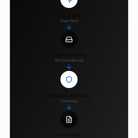
Drag & Drop
(Your files)
Local Processing
(On your device)
Analyze & Anonymize
(Text only)
Save Result