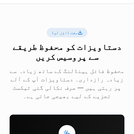
مفت ڈاؤن لوڈ
دستاویزات کو محفوظ طریقے
سے پروسیس کریں
محفوظ فائل ہینڈلنگ کے ساتھ زیادہ سے
زیادہ رازداری۔ دستاویزات آپ کے آلے
پر رہتی ہیں — صرف نکالی گئی ٹیکسٹ
تجزیے کے لیے بھیجی جاتی ہے۔