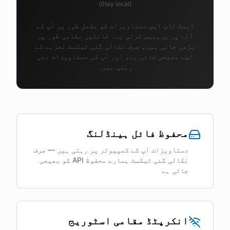
(Stay local)
ڈیسک ٹاپ ایپ دستاویزات کو مکمل طور پر آپ کے
آلے پر پروسیس کرتی ہے۔ فائلیں مقامی طور پر
پڑھی جاتی ہیں، صرف نکالی گئی ٹیکسٹ تجزیے کے
لیے بھیجی جاتی ہے، اور آپ کی دستاویزات نجی
رہتی ہیں۔
محفوظ فائل ہینڈلنگ
دستاویزات آپ کے کمپیوٹر پر رہتی ہیں — صرف
نکالی گئی ٹیکسٹ ہمارے محفوظ API کو بھیجی
جاتی ہے
انکرپٹڈ مقامی اسٹوریج