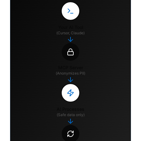
Your AI Tool
(Cursor, Claude)
MCP Server
(Anonymizes PII)
AI Processes
(Safe data only)