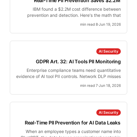
Real-Time PII Prevention Saves $2.2M
IBM found a $2.2M cost difference between
prevention and detection. Here's the math that
makes real-time PII interception non-optional for
min read
8
·
Jun 19, 2026
security teams.
AI Security
GDPR Art. 32: AI Tools PII Monitoring
Enterprise compliance teams need quantitative
evidence of AI tool PII controls. Network DLP misses
browser AI interactions.
min read
7
·
Jun 18, 2026
AI Security
Real-Time PII Prevention for AI Data Leaks
When an employee types a customer name into