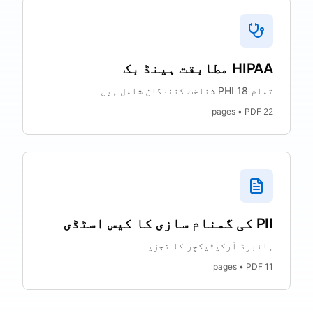
HIPAA مطابقت ہینڈ بک
تمام 18 PHI شناخت کنندگان شامل ہیں
pages • PDF
22
PII کی گمنام سازی کا کیس اسٹڈی
ہائبرڈ آرکیٹیکچر کا تجزیہ
pages • PDF
11