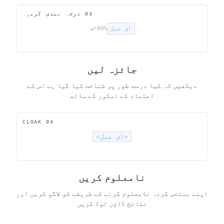
03
درجہ بندی کریں۔
ای میل
99%
جائزہ لیں
دیکھیں کہ کیا درست طور پر شناخت کیا گیا ہے اس کے
اعتماد کے اسکور کے ساتھ
CLOAK
04
<
ای میل
>
نامعلوم کریں
اپنے منتخب کردہ نامعلوم کرنے کے طریقے کو لاگو کریں اور
نتائج ڈاؤن لوڈ کریں