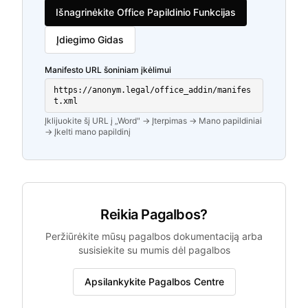
Išnagrinėkite Office Papildinio Funkcijas
Įdiegimo Gidas
Manifesto URL šoniniam įkėlimui
https://anonym.legal/office_addin/manifes
t.xml
Įklijuokite šį URL į „Word" → Įterpimas → Mano papildiniai
→ Įkelti mano papildinį
Reikia Pagalbos?
Peržiūrėkite mūsų pagalbos dokumentaciją arba
susisiekite su mumis dėl pagalbos
Apsilankykite Pagalbos Centre