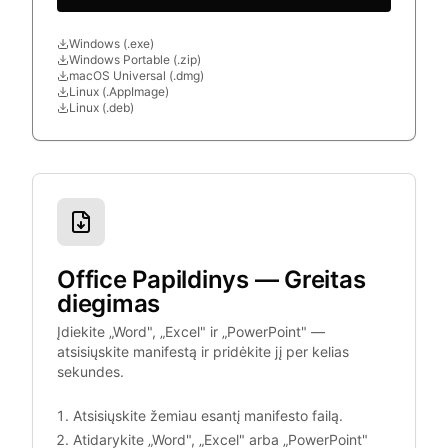
Windows (.exe)
Windows Portable (.zip)
macOS Universal (.dmg)
Linux (.AppImage)
Linux (.deb)
Office Papildinys — Greitas
diegimas
Įdiekite „Word", „Excel" ir „PowerPoint" —
atsisiųskite manifestą ir pridėkite jį per kelias
sekundes.
Atsisiųskite žemiau esantį manifesto failą.
Atidarykite „Word", „Excel" arba „PowerPoint"