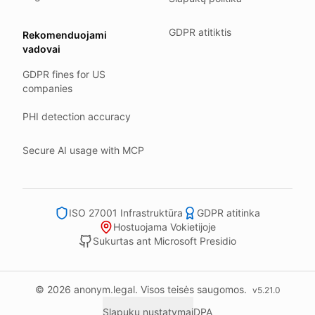
All data stays in the EU.
GDPR atitiktis
Rekomenduojami
Backups run every day.
vadovai
Need help?
GDPR fines for US
Email
support@anonym.legal
.
companies
We reply within one business day.
PHI detection accuracy
How we test
We run a full check suite on every release.
Secure AI usage with MCP
Each surface gets its own sweep script and report.
Human reviewers spot-check the output each week.
ISO 27001 Infrastruktūra
GDPR atitinka
We track recall and precision on a labelled set.
Hostuojama Vokietijoje
Bad runs block the deploy.
Sukurtas ant Microsoft Presidio
What we never do
We never sell your information to third parties.
© 2026 anonym.legal. Visos teisės saugomos.
v
5.21.0
We never train models on what you upload.
Slapukų nustatymai
DPA