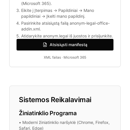
(Microsoft 365).
Eikite į Įterpimas → Papildiniai → Mano
papildiniai → Įkelti mano papildinį.
Pasirinkite atsisiųstą failą anonym-legal-office-
addin.xml.
Atidarykite anonym.legal iš juostos ir prisijunkite.
Atsisiųsti manifestą
XML failas · Microsoft 365
Sistemos Reikalavimai
Žiniatinklio Programa
•
Moderni žiniatinklio naršyklė (Chrome, Firefox,
Safari, Edge)