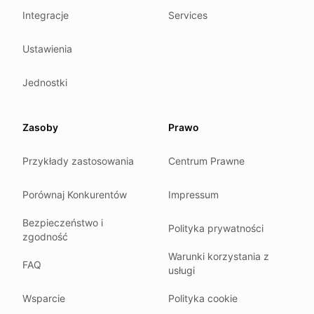
We follow these rules
Integracje
Services
GDPR (EU 2016/679).
Ustawienia
ISO/IEC 27001:2022.
NIS2 (EU 2022/2555).
Jednostki
HIPAA safe harbor under 45 CFR § 164.514(b)(2).
Our promise
Zasoby
Prawo
We do not sell your data.
Przykłady zastosowania
Centrum Prawne
We do not train models on your text.
We store your files in Germany.
Porównaj Konkurentów
Impressum
You can delete your account at any time.
Bezpieczeństwo i
You own your work.
Polityka prywatności
zgodność
Where we run
Warunki korzystania z
FAQ
usługi
Our company HQ is in Saarbrücken, Germany. Our servers 
Hetzner holds ISO 27001 certification.
Wsparcie
Polityka cookie