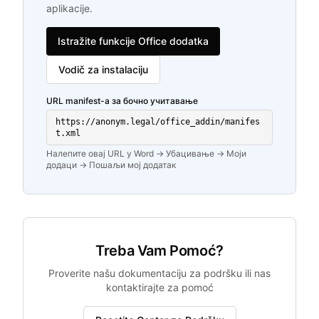
aplikacije.
Istražite funkcije Office dodatka
Vodič za instalaciju
URL manifest-а за бочно учитавање
https://anonym.legal/office_addin/manifes
t.xml
Налепите овај URL у Word → Убацивање → Моји
додаци → Пошаљи мој додатак
Treba Vam Pomoć?
Proverite našu dokumentaciju za podršku ili nas
kontaktirajte za pomoć