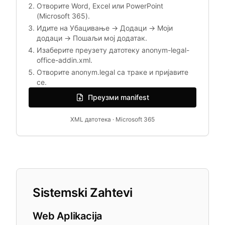
Отворите Word, Excel или PowerPoint
(Microsoft 365).
Идите на Убацивање → Додаци → Моји
додаци → Пошаљи мој додатак.
Изаберите преузету датотеку anonym-legal-
office-addin.xml.
Отворите anonym.legal са траке и пријавите
се.
Преузми manifest
XML датотека · Microsoft 365
Sistemski Zahtevi
Web Aplikacija