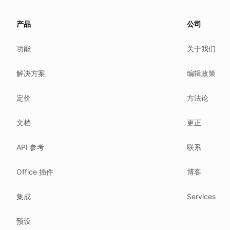
About this page
We update this page when our platform or the law chang
产品
公司
Read our
founder note
for how we work.
功能
关于我们
Each change shows up in the timestamp at the top.
Related reading
解决方案
编辑政策
Common questions
Glossary
定价
方法论
How tokens work
Security posture
Where we comply
What we detect
文档
更正
Case studies
API 参考
联系
We follow these rules
GDPR (EU 2016/679).
Office 插件
博客
ISO/IEC 27001:2022.
NIS2 (EU 2022/2555).
集成
Services
HIPAA safe harbor under 45 CFR § 164.514(b)(2).
预设
Our promise