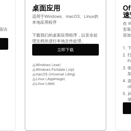
桌面应用
O
速
适用于Windows、macOS、Linux的
本地应用程序
在 W
器访
安装
下载我们的桌面应用程序，以安全处
添加
理文档并进行本地文件处理。
立即下载
打
P
Windows (.exe)
依
Windows Portable (.zip)
macOS Universal (.dmg)
Linux (.AppImage)
选
Linux (.deb)
o
从