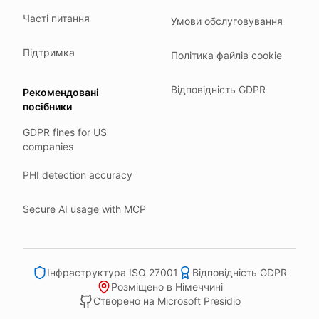
Where we run
Часті питання
Умови обслуговування
Our company HQ is in Saarbrücken, Germany. Our servers 
Hetzner holds ISO 27001 certification.
Підтримка
Політика файлів cookie
All data stays in the EU.
Відповідність GDPR
Рекомендовані
Backups run every day.
посібники
Need help?
GDPR fines for US
Email
support@anonym.legal
.
companies
We reply within one business day.
PHI detection accuracy
How we test
We run a full check suite on every release.
Secure AI usage with MCP
Each surface gets its own sweep script and report.
Human reviewers spot-check the output each week.
Інфраструктура ISO 27001
Відповідність GDPR
We track recall and precision on a labelled set.
Розміщено в Німеччині
Bad runs block the deploy.
Створено на Microsoft Presidio