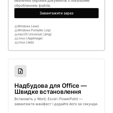
безпечної обробки документів з локальним
обробленням файлів.
Завантажити зараз
Windows (.exe)
Windows Portable (.zip)
macOS Universal (.dmg)
Linux (.AppImage)
Linux (.deb)
Надбудова для Office —
Швидке встановлення
Встановіть у Word, Excel і PowerPoint —
завантажте маніфест і додайте його за секунди.