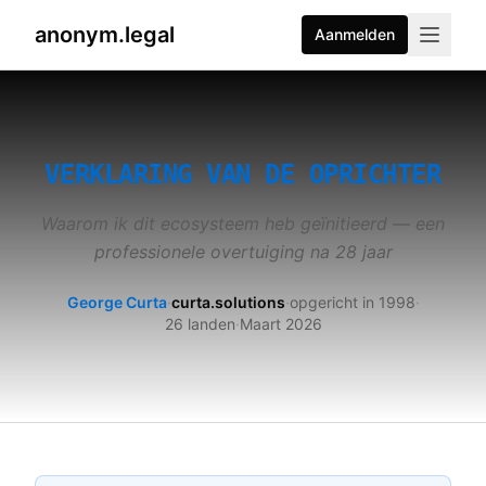
anonym.legal
Aanmelden
2026-07-26
By
George Curta
·
Last updated 2026-07-26
VERKLARING VAN DE OPRICHTER
Waarom ik dit ecosysteem heb geïnitieerd — een
professionele overtuiging na 28 jaar
George Curta
·
curta.solutions
·
opgericht in 1998
·
26 landen
·
Maart 2026