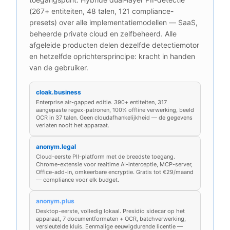
(267+ entiteiten, 48 talen, 121 compliance-
presets) over alle implementatiemodellen — SaaS,
beheerde private cloud en zelfbeheerd. Alle
afgeleide producten delen dezelfde detectiemotor
en hetzelfde oprichtersprincipe: kracht in handen
van de gebruiker.
cloak.business
Enterprise air-gapped editie. 390+ entiteiten, 317
aangepaste regex-patronen, 100% offline verwerking, beeld
OCR in 37 talen. Geen cloudafhankelijkheid — de gegevens
verlaten nooit het apparaat.
anonym.legal
Cloud-eerste PII-platform met de breedste toegang.
Chrome-extensie voor realtime AI-interceptie, MCP-server,
Office-add-in, omkeerbare encryptie. Gratis tot €29/maand
— compliance voor elk budget.
anonym.plus
Desktop-eerste, volledig lokaal. Presidio sidecar op het
apparaat, 7 documentformaten + OCR, batchverwerking,
versleutelde kluis. Eenmalige eeuwigdurende licentie —