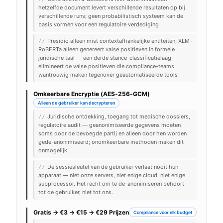
hetzelfde document levert verschillende resultaten op bij
verschillende runs; geen probabilistisch systeem kan de
basis vormen voor een regulatoire verdediging
Presidio alleen mist contextafhankelijke entiteiten; XLM-
//
RoBERTa alleen genereert valse positieven in formele
juridische taal — een derde stance-classificatielaag
elimineert de valse positieven die compliance-teams
wantrouwig maken tegenover geautomatiseerde tools
Omkeerbare Encryptie (AES-256-GCM)
Alleen de gebruiker kan decrypteren
Juridische ontdekking, toegang tot medische dossiers,
//
regulatoire audit — geanonimiseerde gegevens moeten
soms door de bevoegde partij en alleen door hen worden
gede-anonimiseerd; onomkeerbare methoden maken dit
onmogelijk
De sessiesleutel van de gebruiker verlaat nooit hun
//
apparaat — niet onze servers, niet enige cloud, niet enige
subprocessor. Het recht om te de-anonimiseren behoort
tot de gebruiker, niet tot ons.
Gratis → €3 → €15 → €29 Prijzen
Compliance voor elk budget