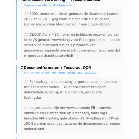
Gegevens verlaten nooit het apparaat
300% toename in cloud-gebaseerde datalekken tussen
//
2022 en 2024 — gegevens die nooit de cloud ingaan,
kunnen niet worden blootgesteld in een cloud-inbreuk
CLOUD Act + FISA maken de juridische onzekerheid van
//
in de VS gehoste verwerking voor EU-organisaties — lokale
verwerking elimineert het hele probleem van
grensoverschrijdende overdracht door ervoor te zorgen dat
er geen overdracht plaatsvindt
7 Documentformaten + Tesseract OCR
PDF · DOCX · XLSX · TXT · CSV · JSON · XML · Beelden
Formatfragmentatie dwingt organisaties om meerdere
//
tools te onderhouden — elke tool creëert een apart
detectiebeleid, een apart auditrecord, een aparte
foutmodus
Logbestanden zijn het verwaarloosde PII-oppervlak —
//
ontwikkelaars richten zich op databases, maar logs
bevatten API-sleutels, gebruikers-ID's, IP-adressen; CSV en
JSON worden naast gestructureerde documenten van nature
ondersteund