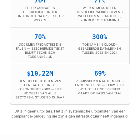
764
77%
EU-ORGANISATIES
WERKNEMERS DELEN
GELIJKTIJDIG ONDER
GEVOELIGE WERKGEGEVENS
ONDERZOEK NAAR RECHT OP
WEKELIJKS MET AI-TOOLS,
WISSEN
ZONDER TOESTEMMING
70%
300%
DOCUMENTREDACTIES DIE
TOENAME IN CLOUD-
FALEN — BESCHERMDE TEKST
GEBASEERDE DATALEKKEN
BLIJFT TECHNISCH
TUSSEN 2022 EN 2024
TOEGANKELIJK
$10,22M
69%
GEMIDDELDE KOSTEN VAN
PII-MISSPERCENTAGE IN NIET-
EEN DATALEK IN DE
ENGELSE TEKST — TERWIJL DE
GEZONDHEIDSZORG — HET
WET GEEN ONDERSCHEID
HOOGSTE VAN ALLE
MAAKT OP BASIS VAN TAAL
SECTOREN, STIJGEND 15 JAAR
Dit zijn geen uitbijters. Het zijn systemische uitkomsten van een
compliance-omgeving die zijn eigen infrastructuur heeft ingehaald.