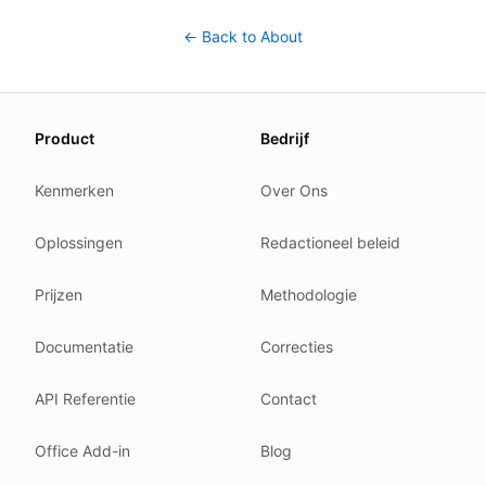
← Back to About
About this page
Product
Bedrijf
We update this page when our platform or the law chang
Read our
founder note
for how we work.
Kenmerken
Over Ons
Each change shows up in the timestamp at the top.
Oplossingen
Redactioneel beleid
Related reading
Common questions
Prijzen
Methodologie
Glossary
How tokens work
Documentatie
Correcties
Security posture
API Referentie
Contact
Where we comply
What we detect
Office Add-in
Blog
Case studies