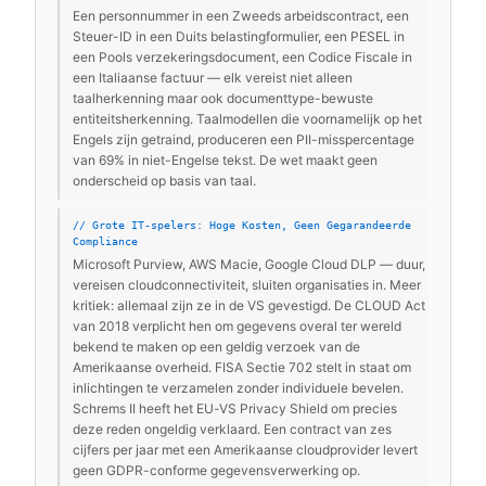
Een personnummer in een Zweeds arbeidscontract, een
Steuer-ID in een Duits belastingformulier, een PESEL in
een Pools verzekeringsdocument, een Codice Fiscale in
een Italiaanse factuur — elk vereist niet alleen
taalherkenning maar ook documenttype-bewuste
entiteitsherkenning. Taalmodellen die voornamelijk op het
Engels zijn getraind, produceren een PII-misspercentage
van 69% in niet-Engelse tekst. De wet maakt geen
onderscheid op basis van taal.
// Grote IT-spelers: Hoge Kosten, Geen Gegarandeerde
Compliance
Microsoft Purview, AWS Macie, Google Cloud DLP — duur,
vereisen cloudconnectiviteit, sluiten organisaties in. Meer
kritiek: allemaal zijn ze in de VS gevestigd. De CLOUD Act
van 2018 verplicht hen om gegevens overal ter wereld
bekend te maken op een geldig verzoek van de
Amerikaanse overheid. FISA Sectie 702 stelt in staat om
inlichtingen te verzamelen zonder individuele bevelen.
Schrems II heeft het EU-VS Privacy Shield om precies
deze reden ongeldig verklaard. Een contract van zes
cijfers per jaar met een Amerikaanse cloudprovider levert
geen GDPR-conforme gegevensverwerking op.