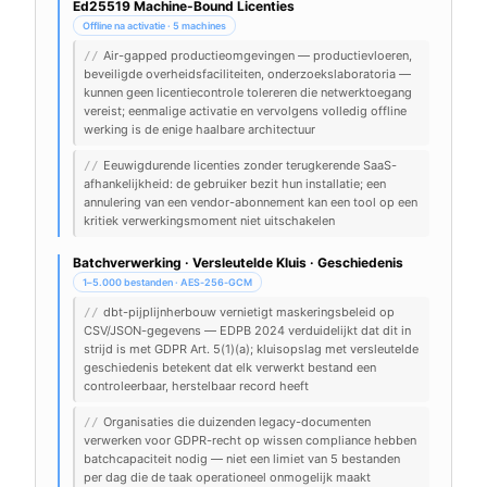
Ed25519 Machine-Bound Licenties
Offline na activatie · 5 machines
Air-gapped productieomgevingen — productievloeren,
//
beveiligde overheidsfaciliteiten, onderzoekslaboratoria —
kunnen geen licentiecontrole tolereren die netwerktoegang
vereist; eenmalige activatie en vervolgens volledig offline
werking is de enige haalbare architectuur
Eeuwigdurende licenties zonder terugkerende SaaS-
//
afhankelijkheid: de gebruiker bezit hun installatie; een
annulering van een vendor-abonnement kan een tool op een
kritiek verwerkingsmoment niet uitschakelen
Batchverwerking · Versleutelde Kluis · Geschiedenis
1–5.000 bestanden · AES-256-GCM
dbt-pijplijnherbouw vernietigt maskeringsbeleid op
//
CSV/JSON-gegevens — EDPB 2024 verduidelijkt dat dit in
strijd is met GDPR Art. 5(1)(a); kluisopslag met versleutelde
geschiedenis betekent dat elk verwerkt bestand een
controleerbaar, herstelbaar record heeft
Organisaties die duizenden legacy-documenten
//
verwerken voor GDPR-recht op wissen compliance hebben
batchcapaciteit nodig — niet een limiet van 5 bestanden
per dag die de taak operationeel onmogelijk maakt