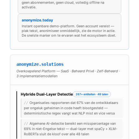
geen abonnementen, geen cloud, volledig offline na
activatie.
anonymize.today
Instant openbare demo-platform. Geen account vereist —
plak tekst, anonimiseer onmiddellijk, zie de motor in actie.
De snelste manier om te ervaren wat het ecosysteem doet.
anonymize.solutions
Overkoepelend Platform — SaaS · Beheerd Privé · Zelf-Beheerd ·
3 implementatiemodellen
Hybride Dual-Layer Detectie
267+ entiteiten · 48 talen
Organisaties rapporteren dat 67% van de ontwikkelaars
//
per ongeluk geheimen in code heeft blootgesteld —
deterministische regex vangt wat NLP mist en vice versa
Algemene AI-detectie bereikt een misspercentage van
//
69% in niet-Engelse tekst — dual-layer met spaCy + XLM-
RoBERTa sluit de kloof over alle 48 talen