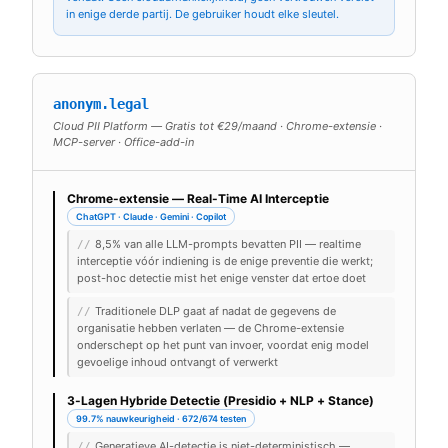
in enige derde partij. De gebruiker houdt elke sleutel.
anonym.legal
Cloud PII Platform — Gratis tot €29/maand · Chrome-extensie ·
MCP-server · Office-add-in
Chrome-extensie — Real-Time AI Interceptie
ChatGPT · Claude · Gemini · Copilot
8,5% van alle LLM-prompts bevatten PII — realtime
//
interceptie vóór indiening is de enige preventie die werkt;
post-hoc detectie mist het enige venster dat ertoe doet
Traditionele DLP gaat af nadat de gegevens de
//
organisatie hebben verlaten — de Chrome-extensie
onderschept op het punt van invoer, voordat enig model
gevoelige inhoud ontvangt of verwerkt
3-Lagen Hybride Detectie (Presidio + NLP + Stance)
99.7% nauwkeurigheid · 672/674 testen
Generatieve AI-detectie is niet-deterministisch —
//