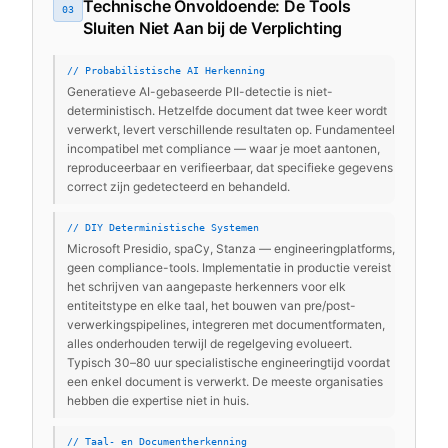
Technische Onvoldoende: De Tools
03
Sluiten Niet Aan bij de Verplichting
// Probabilistische AI Herkenning
Generatieve AI-gebaseerde PII-detectie is niet-
deterministisch. Hetzelfde document dat twee keer wordt
verwerkt, levert verschillende resultaten op. Fundamenteel
incompatibel met compliance — waar je moet aantonen,
reproduceerbaar en verifieerbaar, dat specifieke gegevens
correct zijn gedetecteerd en behandeld.
// DIY Deterministische Systemen
Microsoft Presidio, spaCy, Stanza — engineeringplatforms,
geen compliance-tools. Implementatie in productie vereist
het schrijven van aangepaste herkenners voor elk
entiteitstype en elke taal, het bouwen van pre/post-
verwerkingspipelines, integreren met documentformaten,
alles onderhouden terwijl de regelgeving evolueert.
Typisch 30–80 uur specialistische engineeringtijd voordat
een enkel document is verwerkt. De meeste organisaties
hebben die expertise niet in huis.
// Taal- en Documentherkenning