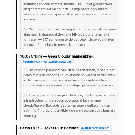
militaire servicenummers, interne ID's — niet gedekt door
enig commercieel hulpmiddel; aangepaste herkenners
vereisen weken van specialistische engineering in rauwe
Presidio
Onvolledigheid van dekking is het detectieplafond: geen
//
algemeen hulpmiddel dekt alle PII-typen, alle talen, alle
formaten — 317 samengestelde patronen sluiten de hiaten
die out-of-the-box frameworks missen
100% Offline — Geen Cloudafhankelijkheid
Geen gegevens verlaten het apparaat
De vendor-paradox: om PII te beschermen, moet je het
//
delen met een vendor. Cloudverwerking vereist vertrouwen
in de processor — een architectonische contradictie voor
organisaties die de meest gevoelige gegevens verwerken
Air-gapped omgevingen (defensie, inlichtingen, kritieke
//
infrastructuur, onderzoekslaboratoria) kunnen geen
cloudafhankelijke tools gebruiken tegen welke prijs dan
ook — offline-eerst verwijdert de architectonische barrière
volledig
Beeld OCR — Tekst PII in Beelden
37 OCR-taalpakketten