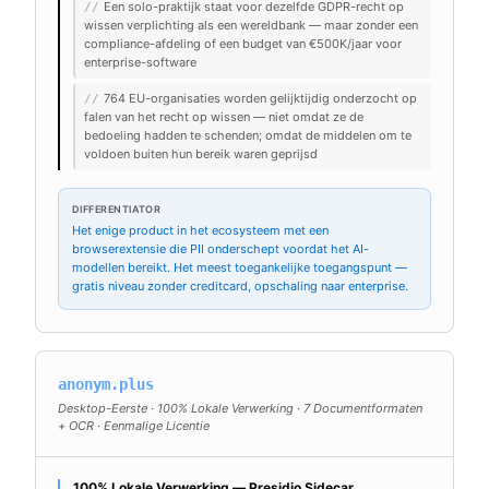
Een solo-praktijk staat voor dezelfde GDPR-recht op
//
wissen verplichting als een wereldbank — maar zonder een
compliance-afdeling of een budget van €500K/jaar voor
enterprise-software
764 EU-organisaties worden gelijktijdig onderzocht op
//
falen van het recht op wissen — niet omdat ze de
bedoeling hadden te schenden; omdat de middelen om te
voldoen buiten hun bereik waren geprijsd
DIFFERENTIATOR
Het enige product in het ecosysteem met een
browserextensie die PII onderschept voordat het AI-
modellen bereikt. Het meest toegankelijke toegangspunt —
gratis niveau zonder creditcard, opschaling naar enterprise.
anonym.plus
Desktop-Eerste · 100% Lokale Verwerking · 7 Documentformaten
+ OCR · Eenmalige Licentie
100% Lokale Verwerking — Presidio Sidecar