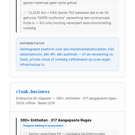
gezien helemaal geen optie gehad
CLOUD Act + FISA Sectie 702 betekent dat in de VS
//
gehoste "GDPR-conforme" verwerking een contractuele
fictie is — EU-only hosting verwijdert deze blootstelling
volledig
DIFFERENTIATOR
Geïntegreerd platform over alle implementatiemodellen. Eén
detectiemotor, één API, één audittrail — of de verwerking nu
SaaS, private cloud of volledig zelfbeheerd op jouw eigen
infrastructuur is.
cloak.business
Enterprise Air-Gapped — 390+ entiteiten · 317 aangepaste regex ·
100% offline · Beeld OCR
390+ Entiteiten · 317 Aangepaste Regex
Hoogste dekking in ecosysteem
Sector-specifieke PII — nucleaire faciliteitscodes,
//