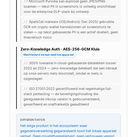
Microsoft Purview kan expliciet geen JPEG/PNG
//
scannen — tekst PII in screenshots is volledig onzichtbaar
voor de enterprise DLP-stack bij ontwerp
SparkCat malware (iOS/Android, Dec 2025) gebruikte
//
OCR om crypto-wallet herstelzinnen uit screenshots te
stelen — op tekst gebaseerde PII is een actief doelwit, geen
theoretisch risico
Zero-Knowledge Auth · AES-256-GCM Kluis
Wachtwoord verlaat nooit het apparaat
300% toename in cloud-gebaseerde datalekken tussen
//
2022 en 2024 — zero-knowledge betekent dat een inbreuk
op onze servers niets blootstelt, omdat er niets is
opgeslagen
ISO 27001:2022 gecertificeerd met regelmatige full-
//
stack pentesting — de beveiligingshouding die
gereguleerde inkoop vereist is gedocumenteerd,
geverifieerd en onafhankelijk geauditeerd
DIFFERENTIATOR
Het enige product in het ecosysteem waar
gegevensverwerking gegarandeerd nooit het lokale apparaat
verlaat. Geen cloudafhankelijkheid, geen vertrouwen vereist