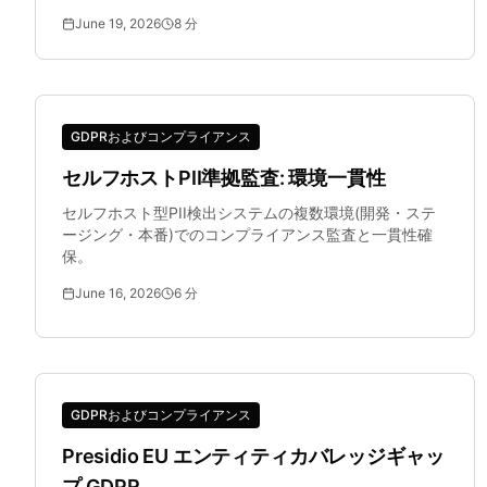
June 19, 2026
8
分
GDPRおよびコンプライアンス
セルフホストPII準拠監査: 環境一貫性
セルフホスト型PII検出システムの複数環境(開発・ステ
ージング・本番)でのコンプライアンス監査と一貫性確
保。
June 16, 2026
6
分
GDPRおよびコンプライアンス
Presidio EU エンティティカバレッジギャッ
プ GDPR