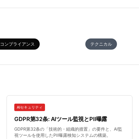
びコンプライアンス
SMBセキュリティ
テクニカル
AIセキュリティ
GDPR第32条: AIツール監視とPII曝露
GDPR第32条の「技術的・組織的措置」の要件と、AI監
視ツールを使用したPII曝露検知システムの構築。