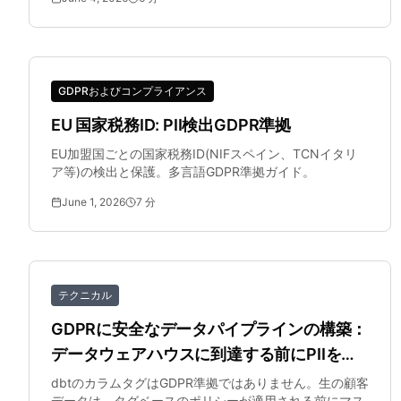
GDPRおよびコンプライアンス
EU 国家税務ID: PII検出GDPR準拠
EU加盟国ごとの国家税務ID(NIFスペイン、TCNイタリ
ア等)の検出と保護。多言語GDPR準拠ガイド。
June 1, 2026
7
分
テクニカル
GDPRに安全なデータパイプラインの構築：
データウェアハウスに到達する前にPIIを匿
名化する
dbtのカラムタグはGDPR準拠ではありません。生の顧客
データは、タグベースのポリシーが適用される前にマス