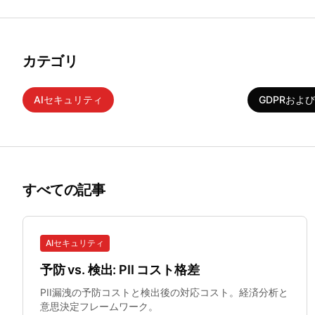
カテゴリ
AIセキュリティ
リーガルテック
医療
GDPRおよ
すべての記事
AIセキュリティ
予防 vs. 検出: PII コスト格差
PII漏洩の予防コストと検出後の対応コスト。経済分析と
意思決定フレームワーク。