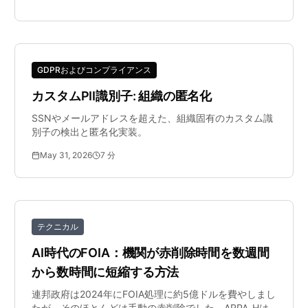
GDPRおよびコンプライアンス
カスタムPII識別子: 組織の匿名化
SSNやメールアドレスを超えた、組織固有のカスタム識
別子の検出と匿名化実装。
May 31, 2026
7
分
テクニカル
AI時代のFOIA：機関が赤削除時間を数週間
から数時間に短縮する方法
連邦政府は2024年にFOIA処理に約5億ドルを費やしまし
たが、そのほとんどは手動の赤削除でした。ARPA-Hは