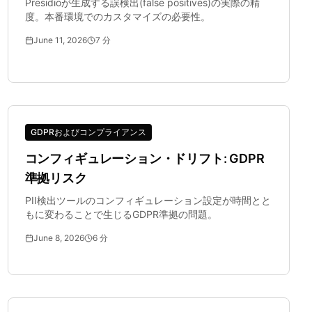
Presidioが生成する誤検出(false positives)の実際の精
度。本番環境でのカスタマイズの必要性。
June 11, 2026
7
分
GDPRおよびコンプライアンス
コンフィギュレーション・ドリフト: GDPR
準拠リスク
PII検出ツールのコンフィギュレーション設定が時間とと
もに変わることで生じるGDPR準拠の問題。
June 8, 2026
6
分