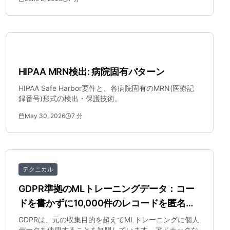
医療
HIPAA MRN検出: 病院固有パターン
HIPAA Safe Harbor要件と、各病院固有のMRN(医療記
録番号)形式の検出・保護技術。
May 30, 2026
7
分
テクニカル
GDPR準拠のMLトレーニングデータ：コー
ドを書かずに10,000件のレコードを匿名化
する方法
GDPRは、元の収集目的を超えてMLトレーニングに個人
データを使用することを制限しています。アドホックな