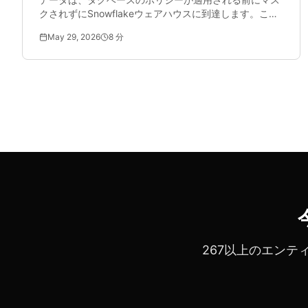
クされずにSnowflakeウェアハウスに到達します。この
ガイドでは、データが分析インフラストラクチャに到達
May 29, 2026
8
分
する前にパイプライン内でPIIを匿名化する方法を説明し
ます。
267以上のエン