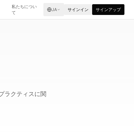
ロ
私たちについ
JA
サインイン
サインアップ
て
トプラクティスに関