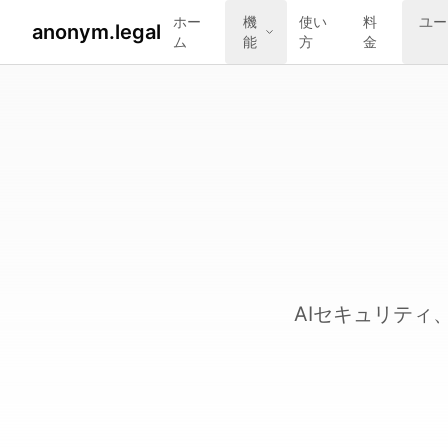
ホー
機
使い
料
ユー
anonym.legal
ム
能
方
金
AIセキュリティ