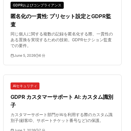
GDPRおよびコンプライアンス
匿名化の一貫性: プリセット設定とGDPR監
査
同じ個人に関する複数の記録を匿名化する際、一貫性の
ある置換を実現するための技術。GDPRセクション監査
での要件。
June 5, 2026
6
分
AIセキュリティ
GDPR カスタマーサポート AI: カスタム識別
子
カスタマーサポート部門がAIを利用する際のカスタム識
別子(顧客ID、サポートチケット番号など)の保護。
June 2, 2026
7
分