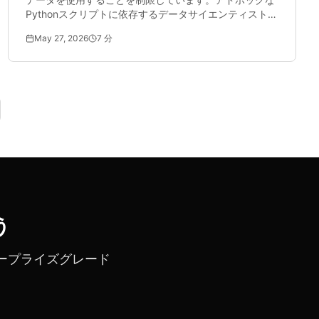
Pythonスクリプトに依存するデータサイエンティスト
は、一貫性がなく、監査準備が整っていない匿名化を作
May 27, 2026
7
分
成します。バッチ処理により、GDPR準拠のトレーニン
グデータセットが45分で生成されます。
う
ープライズグレード