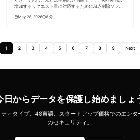
増加するリクエスト量に対応するためにAI赤削除ソフト
ウェアを明示的に求めました。バッチ自動化がFOIAのバ
May 28, 2026
8
分
ックログ危機にどのように対処するかを見てみましょ
う。
1
2
3
4
5
6
7
8
9
Next
今日からデータを保護し始めましょ
ティティタイプ、48言語、スタートアップ価格でのエンタ
のセキュリティ。