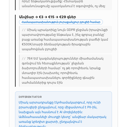
որևէ ենթակառուցվածք: Հետադարձ
անանունացումը պատկանում է օգտվողին, ոչ մեզ:
Անվճար → €3 → €15 → €29 գներ
Համապատասխանություն յուրաքանչյուր բյուջեի համար
Միակ պրակտիկը նույն GDPR ջնջման իրավունքի
//
պարտավորությանը ենթակա է, ինչ գլոբալ բանկը՝
բայց առանց համապատասխանության բաժնի կամ
€500K/տարի ձեռնարկության ծրագրային
ապահովման բյուջեի
764 ԵՄ կազմակերպություններ միաժամանակ
//
գտնվում են հետաքննության՝ ջնջման
ձախողումների համար՝ ոչ թե որովհետև նրանք
մտադիր էին խախտել; որովհետև
համապատասխանելու գործիքները գնային
սահմաններից դուրս էին
DIFFERENTIATOR
Միակ արտադրանքը էկոհամակարգում, որը ունի
բրաուզերի ընդլայնում, որը միջամտում է PII-ին,
նախքան այն հասնում է AI մոդելներին:
Ամենահասանելի մուտքի կետը՝ անվճար մակարդակ
առանց կրեդիտ քարտի, ընդլայնվում է
ձեռնարկության: