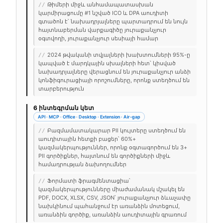
Թիմերի միջև անհամապատասխան
//
կարմիրացումը #1 նշված ICO և DPA աուդիտի
գտածոն է՝ նախադրյալները պարտադրում են նույն
հայտնաբերման վարքագիծը յուրաքանչյուր
օգտվողի, յուրաքանչյուր սեսիայի համար
2024 թվականի տվյալների խախտումների 95%-ը
//
կապված է մարդկային սխալների հետ՝ կիսված
նախադրյալները վերացնում են յուրաքանչյուր անձի
կոնֆիգուրացիայի որոշումները, որոնք ստեղծում են
տարբերություն
6 ինտեգրման կետ
API · MCP · Office · Desktop · Extension · Air-gap
Բազմամատակարար PII կույտերը ստեղծում են
//
աուդիտային հետքի բացեր՝ 60%+
կազմակերպություններ, որոնք օգտագործում են 3+
PII գործիքներ, հայտնում են գործիքների միջև
համադրության ձախողումներ
Ֆորմատի ֆրագմենտացիա՝
//
կազմակերպությունները միաժամանակ մշակել են
PDF, DOCX, XLSX, CSV, JSON՝ յուրաքանչյուր ձևաչափը
նախկինում պահանջում էր առանձին մոտեցում,
առանձին գործիք, առանձին աուդիտային գրառում