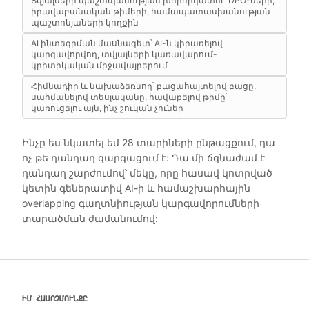
Տվյալների պաշտպանության խորհրդատու՝ DPO-ների,
իրավաբանական թիմերի, համապատասխանության
պաշտոնյաների կողքին
AI ինտեգրման մասնագետ՝ AI-ն կիրառելով
կարգավորվող, տվյալների կառավարում-
կրիտիկական միջավայրերում
Հիմնադիր և նախաձեռնող՝ բացահայտելով բացը,
սահմանելով տեսլականը, հավաքելով թիմը՝
կառուցելու այն, ինչ շուկան չուներ
Ինչը ես նկատել եմ 28 տարիների ընթացքում, դա
ոչ թե դանդաղ զարգացում է: Դա մի ճգնաժամ է
դանդաղ շարժումով՝ մեկը, որը հասավ կոտրված
կետին գեներատիվ AI-ի և համաշխարհային
overlapping գաղտնիության կարգավորումների
տարածման ժամանումով:
ԻՄ ՀԱՄՈԶՄՈՒՆՔԸ