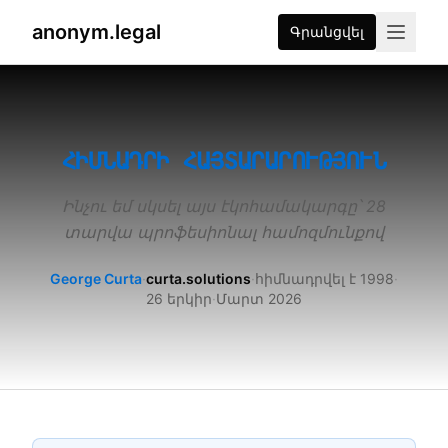
anonym.legal
Գրանցվել
2026-07-26
By
George Curta
·
Last updated 2026-07-26
ՀԻՄՆԱԴՐԻ ՀԱՅՏԱՐԱՐՈՒԹՅՈՒՆ
Ինչու եմ սկսել այս էկոհամակարգը՝ 28
տարվա պրոֆեսիոնալ համոզմունքով
George Curta
·
curta.solutions
·
հիմնադրվել է 1998
·
26 երկիր
·
Մարտ 2026