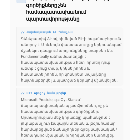
գործիքները չեն
համապատասխանում
պարտավորությանը
// Հավանականական AI ճանաչում
Գեներատիվ AI-ով հիմնված PII-ի հայտնաբերումն
անորոշ է: Միևնույն փաստաթուղթը երկու անգամ
մշակելու դեպքում արդյունքները տարբեր են:
Fundamenteally անհամատեղելի է
համապատասխանության հետ՝ որտեղ դուք
պետք է ցույց տաք, կրկնելիորեն և
հաստատելիորեն, որ կոնկրետ տվյալները
հայտնաբերվել և պատշաճ կերպով մշակվել են.
// DIY որոշիչ համակարգեր
Microsoft Presidio, spaCy, Stanza՝
ճարտարագիտական պլատֆորմներ, ոչ թե
համապատասխանության գործիքներ:
Արտադրության մեջ կիրառելը պահանջում է
յուրաքանչյուր էակային տեսակ և լեզու համար
հարմարեցված ճանաչողներ գրել, նախնական/
հետադարձ մշակման խողովակներ կառուցել,