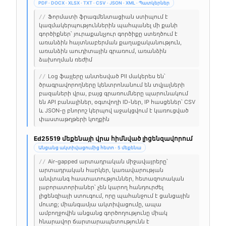
PDF · DOCX · XLSX · TXT · CSV · JSON · XML · Պատկերներ
Ֆորմատի ֆրագմենտացիան ստիպում է
//
կազմակերպություններին պահպանել մի քանի
գործիքներ՝ յուրաքանչյուր գործիքը ստեղծում է
առանձին հայտնաբերման քաղաքականություն,
առանձին աուդիտային գրառում, առանձին
ձախողման ռեժիմ
Log ֆայլերը անտեսված PII մակերես են՝
//
ծրագրավորողները կենտրոնանում են տվյալների
բազաների վրա, բայց գրառումները պարունակում
են API բանալիներ, օգտվողի ID-ներ, IP հասցեներ՝ CSV
և JSON-ը բնորոշ կերպով աջակցվում է կառուցված
փաստաթղթերի կողքին
Ed25519 մեքենայի վրա հիմնված լիցենզավորում
Անցանց ակտիվացումից հետո · 5 մեքենա
Air-gapped արտադրական միջավայրերը՝
//
արտադրական հարկեր, կառավարության
անվտանգ հաստատություններ, հետազոտական
լաբորատորիաներ՝ չեն կարող հանդուրժել
լիցենզիայի ստուգում, որը պահանջում է ցանցային
մուտք; միանգամյա ակտիվացումը, ապա
ամբողջովին անցանց գործողությունը միակ
հնարավոր ճարտարապետությունն է