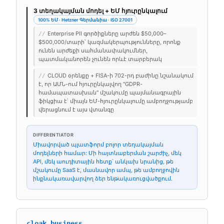
3 տեղակայման մոդել + ԵՄ հյուրընկալում
100% ԵՄ · Hetzner Գերմանիա · ISO 27001
Enterprise PII գործիքները արժեն $50,000–
//
$500,000/տարի՝ կազմակերպությունները, որոնք
ունեն արժեքի սահմանափակումներ,
պատմականորեն չունեն որևէ տարբերակ
CLOUD օրենքը + FISA-ի 702-րդ բաժինը նշանակում
//
է, որ ԱՄՆ-ում հյուրընկալվող "GDPR-
համապատասխան" մշակումը պայմանագրային
ֆիկցիա է՝ միայն ԵՄ-հյուրընկալումը ամբողջությամբ
վերացնում է այս վտանգը
DIFFERENTIATOR
Միավորված պլատֆորմ բոլոր տեղակայման
մոդելների համար: Մի հայտնաբերման շարժիչ, մեկ
API, մեկ աուդիտային հետք՝ անկախ նրանից, թե
մշակումը SaaS է, մասնավոր ամպ, թե ամբողջովին
ինքնակառավարվող ձեր ենթակառուցվածքում.
cloak.business