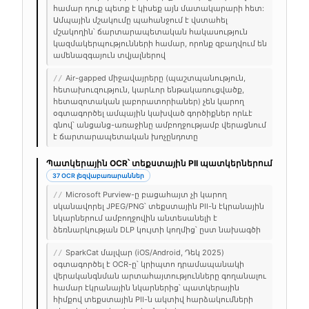
համար դուք պետք է կիսեք այն մատակարարի հետ:
Ամպային մշակումը պահանջում է վստահել
մշակողին՝ ճարտարապետական հակասություն
կազմակերպությունների համար, որոնք զբաղվում են
ամենազգայուն տվյալներով
Air-gapped միջավայրերը (պաշտպանություն,
//
հետախուզություն, կարևոր ենթակառուցվածք,
հետազոտական լաբորատորիաներ) չեն կարող
օգտագործել ամպային կախված գործիքներ որևէ
գնով՝ անցանց-առաջինը ամբողջությամբ վերացնում
է ճարտարապետական խոչընդոտը
Պատկերային OCR՝ տեքստային PII պատկերներում
37 OCR լեզվաբառարաններ
Microsoft Purview-ը բացահայտ չի կարող
//
սկանավորել JPEG/PNG՝ տեքստային PII-ն էկրանային
նկարներում ամբողջովին անտեսանելի է
ձեռնարկության DLP կույտի կողմից՝ ըստ նախագծի
SparkCat մալվար (iOS/Android, Դեկ 2025)
//
օգտագործել է OCR-ը՝ կրիպտո դրամապանակի
վերականգնման արտահայտությունները գողանալու
համար էկրանային նկարներից՝ պատկերային
հիմքով տեքստային PII-ն ակտիվ հարձակումների