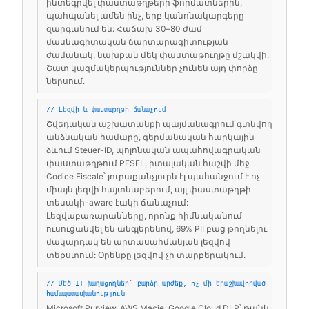
ինտեգրվել փաստաթղթերի ֆորմատներին,
պահպանել ամեն ինչ, երբ կանոնակարգերը
զարգանում են: Հաճախ 30–80 ժամ
մասնագիտական ճարտարագիտության
ժամանակ, նախքան մեկ փաստաթուղթը մշակվի:
Շատ կազմակերպություններ չունեն այդ փորձը
ներսում.
// Լեզվի և փաստաթղթի ճանաչում
Շվեդական աշխատանքի պայմանագրում գտնվող
անձնական համարը, գերմանական հարկային
ձևում Steuer-ID, պոլոնական ապահովագրական
փաստաթղթում PESEL, իտալական հաշվի մեջ
Codice Fiscale՝ յուրաքանչյուրն էլ պահանջում է ոչ
միայն լեզվի հայտնաբերում, այլ փաստաթղթի
տեսակի-aware էակի ճանաչում:
Լեզվաբառարանները, որոնք հիմնականում
ուսուցանվել են անգլերենով, 69% PII բաց թողնելու
մակարդակ են արտասահմանյան լեզվով
տեքստում: Օրենքը լեզվով չի տարբերակում.
// Մեծ IT խաղացողներ՝ բարձր արժեք, ոչ մի երաշխավորված
համապատասխանություն
Microsoft Purview, AWS Macie, Google Cloud DLP՝ թանկ,