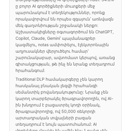
ը բոլոր AI գործիքների մուտքերի մեջ
պարունակում է տեղեկություններ, որոնք
որակավորվում են որպես զգայուն՝ առնվազն
մեկ գաղտնիության շրջանակի ներքո:
Աշխատակիցները օգտագործում են ChatGPT,
Copilot, Claude, Gemini՝ պայմանագրեր
կազմելու, notas ամփոփելու, էլեկտրոնային
աղյուսակներ վերլուծելու համար՝
շարունակաբար, ավտոմատ կերպով, առանց
գիտակցության, թե ինչ են նրանք տեղադրում
հրահանգում:
Traditional DLP համակարգերը չեն կարող
հասկանալ բնական լեզվի հրահանգի
սեմանտիկ բովանդակությունը: Նրանք չեն
կարող տարբերակել ծրագրավորողին, ով AI-
ին խնդրում է բացատրել կոդի օրինակ,
ծրագրավորողից, ով 50,000 ռեկորդի
արտադրական տվյալների բազան
տեղադրում է նույն պատուհանում: AI
մոդելները մշակել են ամեն ինչ: Նրանք չեն