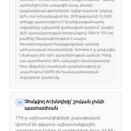
պահանջում են ամպային կապ, փակել
կազմակերպություններին: Ավելի կարևոր՝ բոլորը
ԱՄՆ-ում տեղակայված են: 2018 թվականի CLOUD
օրենքը պարտադրում է նրանց բացահայտել
տվյալները աշխարհի ցանկացած վայրում՝ վավեր
ԱՄՆ կառավարության խնդրանքով: FISA-ի 702-րդ
բաժինը հնարավորություն է տալիս
հետախուզական հավաքագրման առանց
անհատական հրամանների: Schrems II-ը անվավեր
է ճանաչել ԵՄ-ԱՄՆ գաղտնիության վահան՝ հենց
այս պատճառով: ԱՄՆ ամպային մատակարարի
հետ վեցանիշ տարեկան պայմանագիրը չի
ապահովում GDPR-ին համապատասխան
տվյալների մշակումը.
Չհսկվող AI խնդիրը՝ շուկան չունի
04
պատասխան
77%-ը աշխատակիցների շաբաթական
կիսում են զգայուն աշխատանքային
տեղեկությունները AI գործիքների հետ: 34.8%-