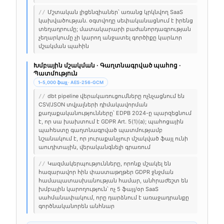
Մշտական լիցենզիաներ՝ առանց կրկնվող SaaS
//
կախվածության. օգտվողը սեփականացնում է իրենց
տեղադրումը; մատակարարի բաժանորդագրության
չեղարկումը չի կարող անջատել գործիքը կարևոր
մշակման պահին
Խմբային մշակման · Գաղտնագրված պահոց ·
Պատմություն
1–5,000 ֆայլ · AES-256-GCM
dbt pipeline վերակառուցումները ոչնչացնում են
//
CSV/JSON տվյալների դիմակավորման
քաղաքականությունները՝ EDPB 2024-ը պարզեցնում
է, որ սա խախտում է GDPR Art. 5(1)(a); պահոցային
պահեստը գաղտնագրված պատմությամբ
նշանակում է, որ յուրաքանչյուր մշակված ֆայլ ունի
աուդիտային, վերականգնելի գրառում
Կազմակերպությունները, որոնք մշակել են
//
հազարավոր հին փաստաթղթեր GDPR ջնջման
համապատասխանության համար, անհրաժեշտ են
խմբային կարողություն՝ ոչ 5 ֆայլ/օր SaaS
սահմանափակում, որը դարձնում է առաջադրանքը
գործնականորեն անհնար