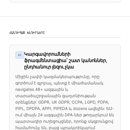
ՀԱՆԴԻՊԱԾ ԽՆԴԻՐՆԵՐԸ
Կարգավորումների
01
ֆրագմենտացիա՝ շատ կանոններ,
ընդհանուր լեզու չկա
Միջին չափի կազմակերպությունը, որը
գործում է գլոբալ, պետք է միաժամանակ
navigates 48+ ազգային և
տարածաշրջանային գաղտնիության
օրենքներ՝ GDPR, UK GDPR, CCPA, LGPD, PDPA,
PIPL, DPDPA, APPI, PIPEDA և dozens ավելին: ԵՄ-
ում միայն 24 ազգային DPA-ներ թողարկում են
պարտադիր ուղեցույցներ, որոնք սկզբունքով
համահունչ են, բայց պրակտիկայում