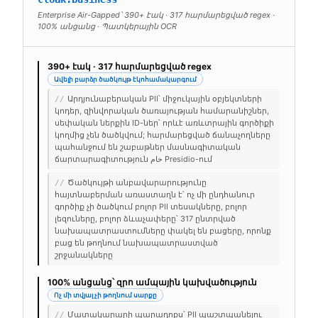
Enterprise Air-Gapped՝ 390+ էակ · 317 հարմարեցված regex ·
100% անցանց · Պատկերային OCR
390+ էակ · 317 հարմարեցված regex
Ավելի բարձր ծածկույթ էկոհամակարգում
Արդյունաբերական PII՝ միջուկային օբյեկտների
//
կոդեր, զինվորական ծառայության համարանիշներ,
սեփական ներքին ID-ներ՝ որևէ առևտրային գործիքի
կողմից չեն ծածկվում; հարմարեցված ճանաչողները
պահանջում են շաբաթներ մասնագիտական
ճարտարագիտություն خام Presidio-ում
Ծածկույթի անբավարարությունը
//
հայտնաբերման առաստաղն է՝ ոչ մի ընդհանուր
գործիք չի ծածկում բոլոր PII տեսակները, բոլոր
լեզուները, բոլոր ձևաչափերը՝ 317 ընտրված
նախապատրաստումները փակել են բացերը, որոնք
բաց են թողնում նախապատրաստված
շրջանակները
100% անցանց՝ զրո ամպային կախվածություն
Ոչ մի տվյալ չի թողնում սարքը
Մատակարարի պարադոքս՝ PII պաշտպանելու
//