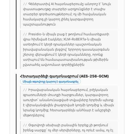
Գեներատիվ AI հայտնաբերումը անորոշ է՝ նույն
//
փաստաթուղթը տարբեր արդյունքներ է տալիս
տարբեր գործառույթներում; ոչ մի հավանական
համակարգ չի կարող լինել կարգավորող
պաշտպանություն
Presidio-ն միայն բաց է թողնում համատեքստի
//
վրա հիմնված էակներ; XLM-RoBERTa-ն միայն
ստեղծում է կեղծ դրականներ պաշտոնական
իրավաբանական լեզվով՝ երրորդ դասակարգման
շերտը վերացնում է կեղծ դրականները, որոնք
ստիպում են համապատասխանության թիմերին
չվստահել ավտոմատ գործիքներին
Հետադարձելի գաղտնագրում (AES-256-GCM)
Միայն օգտվողը կարող է գաղտնագրել
Իրավաբանական հայտնաբերում, բժշկական
//
գրառումների մուտքի հարցումներ, կարգավորող
աուդիտ՝ անանունացված տվյալները երբեմն պետք
է վերականգնվեն լիազորված կողմի կողմից և միայն
նրանց կողմից; հետադարձելն անհնար է անշրջելի
մեթոդներով
Օգտվողի սեսիայի բանալին երբեք չի թողնում
//
իրենց սարքը՝ ոչ մեր սերվերները, ոչ որևէ ամպ, ոչ էլ