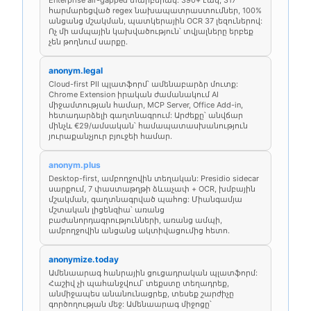
Enterprise air-gapped տարբերակ: 390+ էակ, 317
հարմարեցված regex նախապատրաստումներ, 100%
անցանց մշակման, պատկերային OCR 37 լեզուներով:
Ոչ մի ամպային կախվածություն՝ տվյալները երբեք
չեն թողնում սարքը.
anonym.legal
Cloud-first PII պլատֆորմ՝ ամենաբարձր մուտք:
Chrome Extension իրական ժամանակում AI
միջամտության համար, MCP Server, Office Add-in,
հետադարձելի գաղտնագրում: Արժեքը՝ անվճար
մինչև €29/ամսական՝ համապատասխանություն
յուրաքանչյուր բյուջեի համար.
anonym.plus
Desktop-first, ամբողջովին տեղական: Presidio sidecar
սարքում, 7 փաստաթղթի ձևաչափ + OCR, խմբային
մշակման, գաղտնագրված պահոց: Միանգամյա
մշտական լիցենզիա՝ առանց
բաժանորդագրությունների, առանց ամպի,
ամբողջովին անցանց ակտիվացումից հետո.
anonymize.today
Ամենաարագ հանրային ցուցադրական պլատֆորմ:
Հաշիվ չի պահանջվում՝ տեքստը տեղադրեք,
անմիջապես անանունացրեք, տեսեք շարժիչը
գործողության մեջ: Ամենաարագ միջոցը՝