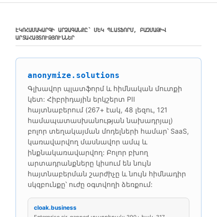
ԷԿՈՀԱՄԱԿԱՐԳԻ ԱՐՁԱԳԱՆՔԸ՝ ՄԵԿ ՊԼԱՏՖՈՐՄ, ԲԱԶՄԱԹԻՎ
ԱՐՏԱՀԱՅՏՈՒԹՅՈՒՆՆԵՐ
anonymize.solutions
Գլխավոր պլատֆորմ և հիմնական մուտքի
կետ: Հիբրիդային երկշերտ PII
հայտնաբերում (267+ էակ, 48 լեզու, 121
համապատասխանության նախադրյալ)
բոլոր տեղակայման մոդելների համար՝ SaaS,
կառավարվող մասնավոր ամպ և
ինքնակառավարվող: Բոլոր բխող
արտադրանքները կիսում են նույն
հայտնաբերման շարժիչը և նույն հիմնադիր
սկզբունքը՝ ուժը օգտվողի ձեռքում:
cloak.business