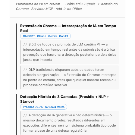
Plataforma de PII em Nuvem — Grátis até €29/mês · Extensão do
Chrome · Servidor MCP · Add-in do Office
Extensão do Chrome — Interceptação de IA em Tempo
Real
ChatGPT · Claude · Gemini · Copilot
8,5% de todos os prompts de LLM contêm PII — a
//
interceptação em tempo real antes da submissão é a única
prevenção que funciona; a detecção posterior perde a única
janela que importa
DLP tradicionais disparam após os dados terem
//
deixado a organização — a Extensão do Chrome intercepta
no ponto de entrada, antes que qualquer modelo receba ou
processe conteúdo sensível
Detecção Híbrida de 3 Camadas (Presidio + NLP +
Stance)
Precisão 99.7% · 672/674 testes
A detecção de IA generativa é não determinística — o
//
mesmo documento produz resultados diferentes em
execuções diferentes; nenhum sistema probabilístico pode
formar a base de uma defesa regulatória