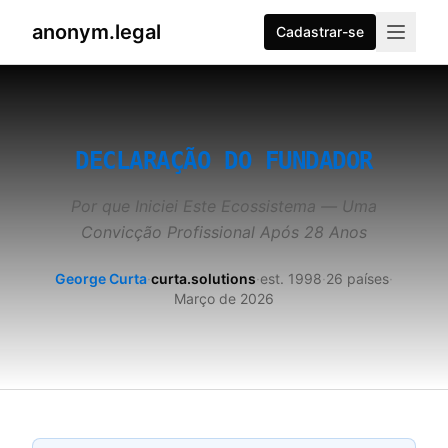
anonym.legal
Cadastrar-se
2026-08-07
By
George Curta
·
Last updated 2026-08-07
DECLARAÇÃO DO FUNDADOR
Por que Iniciei Este Ecossistema — Uma
Convicção Profissional Após 28 Anos
George Curta
·
curta.solutions
·
est. 1998
·
26 países
·
Março de 2026