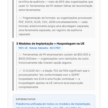
na trilha de auditoria — mais de 60% das organizações que
usam 3+ ferramentas de PII relatam falhas de reconciliação
entre ferramentas
Fragmentação de formato: as organizações processam
//
PDF, DOCX, XLSX, CSV, JSON simultaneamente — cada
formato anteriormente exigia uma abordagem separada,
uma ferramenta separada, um registro de auditoria
separado
3 Modelos de Implantação + Hospedagem na UE
100% UE · Hetzner Alemanha · ISO 27001
Ferramentas de PII empresariais custam de $50.000 a
//
$500.000/ano — organizações com restrições de custo
historicamente não tiveram opção alguma
O CLOUD Act + a Seção 702 da FISA significam que o
//
processamento "em conformidade com o GDPR"
hospedado nos EUA é uma ficção contratual — a
hospedagem apenas na UE remove essa exposição
completamente
DIFFERENTIATOR
Plataforma unificada em todos os modelos de implantação.