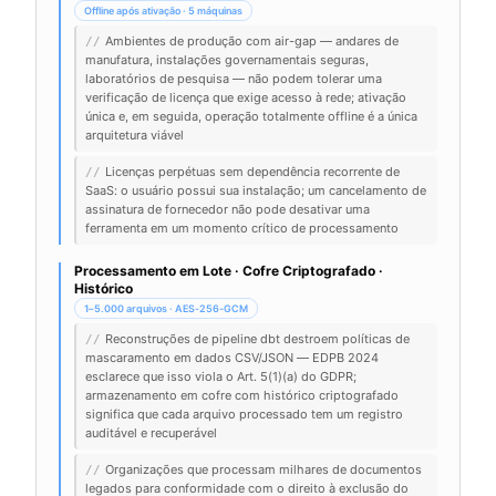
Offline após ativação · 5 máquinas
Ambientes de produção com air-gap — andares de
//
manufatura, instalações governamentais seguras,
laboratórios de pesquisa — não podem tolerar uma
verificação de licença que exige acesso à rede; ativação
única e, em seguida, operação totalmente offline é a única
arquitetura viável
Licenças perpétuas sem dependência recorrente de
//
SaaS: o usuário possui sua instalação; um cancelamento de
assinatura de fornecedor não pode desativar uma
ferramenta em um momento crítico de processamento
Processamento em Lote · Cofre Criptografado ·
Histórico
1–5.000 arquivos · AES-256-GCM
Reconstruções de pipeline dbt destroem políticas de
//
mascaramento em dados CSV/JSON — EDPB 2024
esclarece que isso viola o Art. 5(1)(a) do GDPR;
armazenamento em cofre com histórico criptografado
significa que cada arquivo processado tem um registro
auditável e recuperável
Organizações que processam milhares de documentos
//
legados para conformidade com o direito à exclusão do