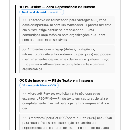
100% Offline — Zero Dependência da Nuvem
Nenhum dado sai do dispositivo
O paradoxo do fornecedor: para proteger a PII, você
//
deve compartilhá-la com um fornecedor. O processamento
em nuvem exige confiar no processador — uma
contradição arquitetônica para organizações que lidam
com os dados mais sensíveis
Ambientes com air-gap (defesa, inteligência,
//
infraestrutura crítica, laboratórios de pesquisa) não podem
usar ferramentas dependentes da nuvem a qualquer preço
— o primeiro offline remove completamente a barreira
arquitetônica
OCR de Imagem — PII de Texto em Imagens
37 pacotes de idiomas OCR
Microsoft Purview explicitamente não consegue
//
escanear JPEG/PNG — PII de texto em capturas de tela é
completamente invisível para a pilha DLP empresarial por
design
O malware SparkCat (iOS/Android, Dez 2025) usou OCR
//
para roubar frases de recuperação de carteiras de
criptomoedas de capturas de tela — PII de texto baseada