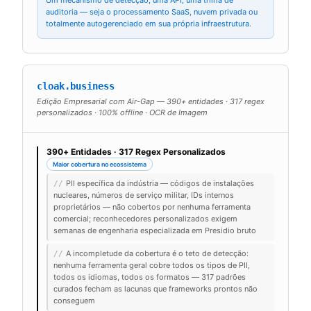
Um mecanismo de detecção, uma API, uma trilha de
auditoria — seja o processamento SaaS, nuvem privada ou
totalmente autogerenciado em sua própria infraestrutura.
cloak.business
Edição Empresarial com Air-Gap — 390+ entidades · 317 regex
personalizados · 100% offline · OCR de Imagem
390+ Entidades · 317 Regex Personalizados
Maior cobertura no ecossistema
PII específica da indústria — códigos de instalações
//
nucleares, números de serviço militar, IDs internos
proprietários — não cobertos por nenhuma ferramenta
comercial; reconhecedores personalizados exigem
semanas de engenharia especializada em Presidio bruto
A incompletude da cobertura é o teto de detecção:
//
nenhuma ferramenta geral cobre todos os tipos de PII,
todos os idiomas, todos os formatos — 317 padrões
curados fecham as lacunas que frameworks prontos não
conseguem