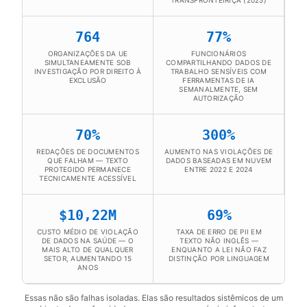
TRANSFRONTEIRIÇA (2025)
764
77%
ORGANIZAÇÕES DA UE
FUNCIONÁRIOS
SIMULTANEAMENTE SOB
COMPARTILHANDO DADOS DE
INVESTIGAÇÃO POR DIREITO À
TRABALHO SENSÍVEIS COM
EXCLUSÃO
FERRAMENTAS DE IA
SEMANALMENTE, SEM
AUTORIZAÇÃO
70%
300%
REDAÇÕES DE DOCUMENTOS
AUMENTO NAS VIOLAÇÕES DE
QUE FALHAM — TEXTO
DADOS BASEADAS EM NUVEM
PROTEGIDO PERMANECE
ENTRE 2022 E 2024
TECNICAMENTE ACESSÍVEL
$10,22M
69%
CUSTO MÉDIO DE VIOLAÇÃO
TAXA DE ERRO DE PII EM
DE DADOS NA SAÚDE — O
TEXTO NÃO INGLÊS —
MAIS ALTO DE QUALQUER
ENQUANTO A LEI NÃO FAZ
SETOR, AUMENTANDO 15
DISTINÇÃO POR LINGUAGEM
ANOS
Essas não são falhas isoladas. Elas são resultados sistêmicos de um