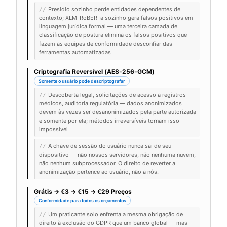
Presidio sozinho perde entidades dependentes de
//
contexto; XLM-RoBERTa sozinho gera falsos positivos em
linguagem jurídica formal — uma terceira camada de
classificação de postura elimina os falsos positivos que
fazem as equipes de conformidade desconfiar das
ferramentas automatizadas
Criptografia Reversível (AES-256-GCM)
Somente o usuário pode descriptografar
Descoberta legal, solicitações de acesso a registros
//
médicos, auditoria regulatória — dados anonimizados
devem às vezes ser desanonimizados pela parte autorizada
e somente por ela; métodos irreversíveis tornam isso
impossível
A chave de sessão do usuário nunca sai de seu
//
dispositivo — não nossos servidores, não nenhuma nuvem,
não nenhum subprocessador. O direito de reverter a
anonimização pertence ao usuário, não a nós.
Grátis → €3 → €15 → €29 Preços
Conformidade para todos os orçamentos
Um praticante solo enfrenta a mesma obrigação de
//
direito à exclusão do GDPR que um banco global — mas