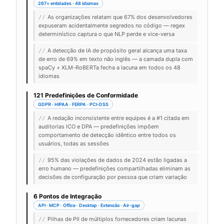
267+ entidades · 48 idiomas
As organizações relatam que 67% dos desenvolvedores
//
expuseram acidentalmente segredos no código — regex
determinístico captura o que NLP perde e vice-versa
A detecção de IA de propósito geral alcança uma taxa
//
de erro de 69% em texto não inglês — a camada dupla com
spaCy + XLM-RoBERTa fecha a lacuna em todos os 48
idiomas
121 Predefinições de Conformidade
GDPR · HIPAA · FERPA · PCI-DSS
A redação inconsistente entre equipes é a #1 citada em
//
auditorias ICO e DPA — predefinições impõem
comportamento de detecção idêntico entre todos os
usuários, todas as sessões
95% das violações de dados de 2024 estão ligadas a
//
erro humano — predefinições compartilhadas eliminam as
decisões de configuração por pessoa que criam variação
6 Pontos de Integração
API · MCP · Office · Desktop · Extensão · Air-gap
Pilhas de PII de múltiplos fornecedores criam lacunas
//