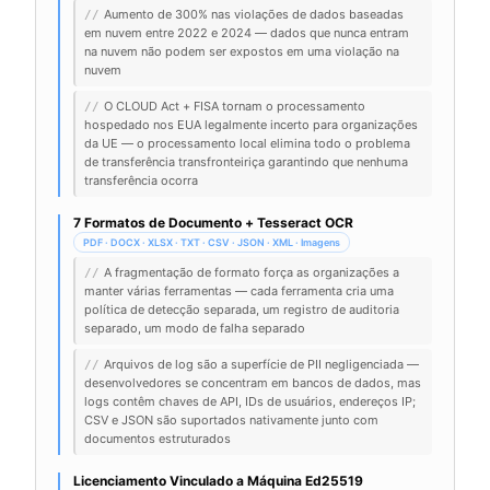
Aumento de 300% nas violações de dados baseadas
//
em nuvem entre 2022 e 2024 — dados que nunca entram
na nuvem não podem ser expostos em uma violação na
nuvem
O CLOUD Act + FISA tornam o processamento
//
hospedado nos EUA legalmente incerto para organizações
da UE — o processamento local elimina todo o problema
de transferência transfronteiriça garantindo que nenhuma
transferência ocorra
7 Formatos de Documento + Tesseract OCR
PDF · DOCX · XLSX · TXT · CSV · JSON · XML · Imagens
A fragmentação de formato força as organizações a
//
manter várias ferramentas — cada ferramenta cria uma
política de detecção separada, um registro de auditoria
separado, um modo de falha separado
Arquivos de log são a superfície de PII negligenciada —
//
desenvolvedores se concentram em bancos de dados, mas
logs contêm chaves de API, IDs de usuários, endereços IP;
CSV e JSON são suportados nativamente junto com
documentos estruturados
Licenciamento Vinculado a Máquina Ed25519