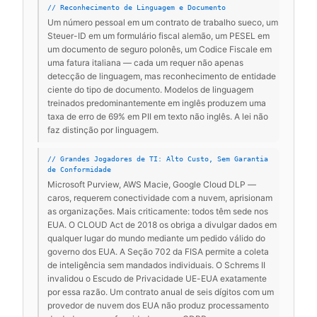
// Reconhecimento de Linguagem e Documento
Um número pessoal em um contrato de trabalho sueco, um
Steuer-ID em um formulário fiscal alemão, um PESEL em
um documento de seguro polonês, um Codice Fiscale em
uma fatura italiana — cada um requer não apenas
detecção de linguagem, mas reconhecimento de entidade
ciente do tipo de documento. Modelos de linguagem
treinados predominantemente em inglês produzem uma
taxa de erro de 69% em PII em texto não inglês. A lei não
faz distinção por linguagem.
// Grandes Jogadores de TI: Alto Custo, Sem Garantia
de Conformidade
Microsoft Purview, AWS Macie, Google Cloud DLP —
caros, requerem conectividade com a nuvem, aprisionam
as organizações. Mais criticamente: todos têm sede nos
EUA. O CLOUD Act de 2018 os obriga a divulgar dados em
qualquer lugar do mundo mediante um pedido válido do
governo dos EUA. A Seção 702 da FISA permite a coleta
de inteligência sem mandados individuais. O Schrems II
invalidou o Escudo de Privacidade UE-EUA exatamente
por essa razão. Um contrato anual de seis dígitos com um
provedor de nuvem dos EUA não produz processamento