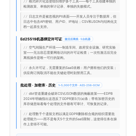
格式碎片化迫使组织维护多个工具——每个工具创建单独的
//
检测政策、单独的审计记录、单独的失败模式。
日志文件是被忽视的PII表面——开发人员专注于数据库，但
//
日志中包含API密钥、用户ID、IP地址；CSV和JSON与结构化文
档一起原生支持。
Ed25519机器绑定许可证
激活后离线 · 5台机器
空气间隔生产环境——制造车间、政府安全设施、研究实验
//
室——无法容忍需要网络访问的许可证检查；一次性激活后完全
离线操作是唯一可行的架构。
永久许可证，无需重复的SaaS依赖：用户拥有他们的安装；
//
供应商订阅取消不能在关键处理时刻禁用工具。
批处理 · 加密库 · 历史
1–5,000个文件 · AES-256-GCM
dbt管道重建会破坏CSV/JSON数据的掩蔽政策——EDPB
//
2024年明确指出这违反了GDPR第5(1)(a)条；带有加密历史的
库存储意味着每个处理的文件都有可审计、可恢复的记录。
处理数千个遗留文档以满足GDPR删除权合规的组织需要批
//
处理能力——而不是每天5个文件的SaaS限制，这使得任务在操
作上变得不可能。