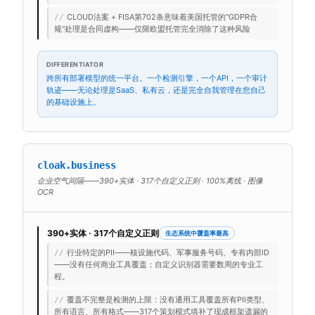
CLOUD法案 + FISA第702条意味着美国托管的"GDPR合
//
规"处理是合同虚构——仅限欧盟托管完全消除了这种风险
DIFFERENTIATOR
跨所有部署模型的统一平台。一个检测引擎，一个API，一个审计
轨迹——无论处理是SaaS、私有云，还是完全自我管理在您自己
的基础设施上。
cloak.business
企业空气间隔——390+实体 · 317个自定义正则 · 100%离线 · 图像
OCR
390+实体 · 317个自定义正则
生态系统中覆盖率最高
行业特定的PII——核设施代码、军事服务号码、专有内部ID
//
——没有任何商业工具覆盖；自定义识别器需要数周的专业工
程。
覆盖不完整是检测的上限：没有通用工具覆盖所有PII类型、
//
所有语言、所有格式——317个策划模式填补了现成框架遗漏的