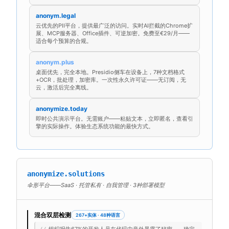
anonym.legal
云优先的PII平台，提供最广泛的访问。实时AI拦截的Chrome扩
展、MCP服务器、Office插件、可逆加密。免费至€29/月——
适合每个预算的合规。
anonym.plus
桌面优先，完全本地。Presidio侧车在设备上，7种文档格式
+OCR，批处理，加密库。一次性永久许可证——无订阅，无
云，激活后完全离线。
anonymize.today
即时公共演示平台。无需账户——粘贴文本，立即匿名，查看引
擎的实际操作。体验生态系统功能的最快方式。
anonymize.solutions
伞形平台——SaaS · 托管私有 · 自我管理 · 3种部署模型
混合双层检测
267+实体 · 48种语言