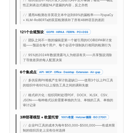
组织报告67%的开发人员在代码中意外暴露了秘密——确定
//
性正则表达式捕捉NLP遗漏的内容，反之亦然
通用AI检测在非英语文本中达到69%的漏检率——与spaCy
//
+ XLM-RoBERTa的双层检测填补了所有48种语言的差距
121个合规预设
GDPR · HIPAA · FERPA · PCI-DSS
团队之间不一致的编辑是第一个被引用的ICO和DPA审计发
//
现——预设在每个用户、每个会话中强制执行相同的检测行为
95%的2024年数据泄露与人为错误有关——共享预设消除
//
了导致差异的每人配置决策
6个集成点
API · MCP · Office · Desktop · Extension · Air-gap
多供应商PII堆栈产生审计轨迹缺口——使用3个以上PII工具
//
的组织中有60%以上报告工具之间的调和失败
格式碎片化：组织同时处理PDF、DOCX、XLSX、CSV、
//
JSON——每种格式以前需要单独的方法、单独的工具、单独的
审计记录
3种部署模型 + 欧盟托管
100%欧盟 · Hetzner德国 · ISO 27001
企业PII工具的成本为每年$50,000–$500,000——有成本限
//
制的组织历史上没有任何选择