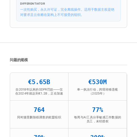
DIFFERENTIATOR
一次性购买，永久许可证，完全离线操作。适用于数据主权是绝
对要求且云依赖在架构上不可接受的组织。
问题的规模
€5.65B
€530M
自2018年以来的GDPR罚款——仅
单一执法行动，跨境转移违规
在2024年就达到€1.2B，正在加速
（2025年）
764
77%
同时接受删除权调查的欧盟组织
每周与AI工具分享敏感工作数据的
员工，未经授权