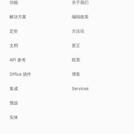
功能
关于我们
Each change shows up in the timestamp at the top.
解决方案
编辑政策
Related reading
Common questions
定价
方法论
Glossary
How tokens work
文档
更正
Security posture
API 参考
联系
Where we comply
What we detect
Office 插件
博客
Case studies
We follow these rules
集成
Services
GDPR (EU 2016/679).
预设
ISO/IEC 27001:2022.
NIS2 (EU 2022/2555).
实体
HIPAA safe harbor under 45 CFR § 164.514(b)(2).
Our promise