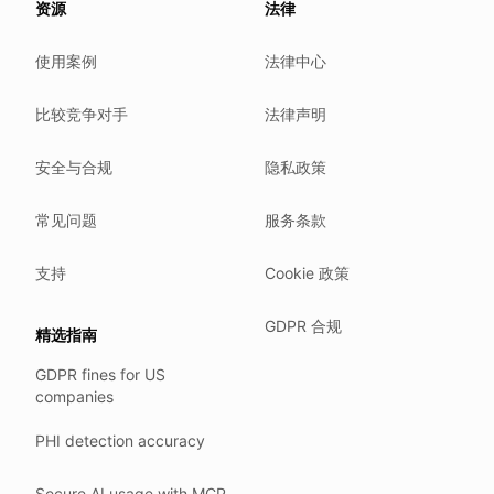
资源
法律
We do not sell your data.
使用案例
法律中心
We do not train models on your text.
We store your files in Germany.
比较竞争对手
法律声明
You can delete your account at any time.
You own your work.
安全与合规
隐私政策
Where we run
常见问题
服务条款
Our company HQ is in Saarbrücken, Germany. Our servers 
Hetzner holds ISO 27001 certification.
支持
Cookie 政策
All data stays in the EU.
GDPR 合规
精选指南
Backups run every day.
GDPR fines for US
Need help?
companies
Email
support@anonym.legal
.
PHI detection accuracy
We reply within one business day.
How we test
Secure AI usage with MCP