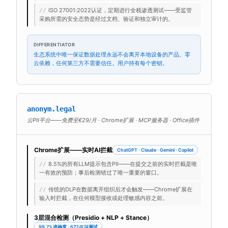
ISO 27001:2022认证，定期进行全栈渗透测试——受监管
//
采购所需的安全态势是经过文档、验证和独立审计的。
DIFFERENTIATOR
生态系统中唯一保证数据处理永远不会离开本地设备的产品。零
云依赖，任何第三方不需要信任。用户持有每个密钥。
anonym.legal
云PII平台——免费至€29/月 · Chrome扩展 · MCP服务器 · Office插件
Chrome扩展——实时AI拦截
ChatGPT · Claude · Gemini · Copilot
8.5%的所有LLM提示包含PII——在提交之前的实时拦截是唯
//
一有效的预防；事后检测错过了唯一重要的窗口。
传统的DLP在数据离开组织后才会触发——Chrome扩展在
//
输入时拦截，在任何模型接收或处理敏感内容之前。
3层混合检测（Presidio + NLP + Stance）
99.7%准确度 · 672/674测试