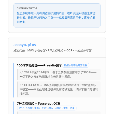
DIFFERENTIATOR
生态系统中唯一具有浏览器扩展的产品，在PII到达AI模型之前进
行拦截。最易于访问的入门点——免费层无需信用卡，逐步扩展
到企业。
anonym.plus
桌面优先 · 100%本地处理 · 7种文档格式 + OCR · 一次性许可证
100%本地处理——Presidio侧车
数据永远不会离开设备
2022年至2024年间，基于云的数据泄露增加了300%——
//
永远不进入云的数据无法在云泄露中暴露。
CLOUD法案 + FISA使美国托管的处理在法律上对欧盟组织
//
不确定——本地处理通过确保没有转移发生，消除了整个跨境转
移问题。
7种文档格式 + Tesseract OCR
PDF · DOCX · XLSX · TXT · CSV · JSON · XML · 图像