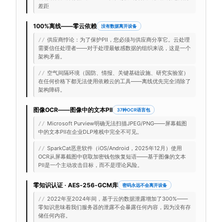
差距
100%离线——零云依赖
没有数据离开设备
供应商悖论：为了保护PII，您必须与供应商分享它。云处理
//
需要信任处理者——对于处理最敏感数据的组织来说，这是一个
架构矛盾。
空气间隔环境（国防、情报、关键基础设施、研究实验室）
//
在任何价格下都无法使用依赖云的工具——离线优先完全消除了
架构障碍。
图像OCR——图像中的文本PII
37种OCR语言包
Microsoft Purview明确无法扫描JPEG/PNG——屏幕截图
//
中的文本PII在企业DLP堆栈中完全不可见。
SparkCat恶意软件（iOS/Android，2025年12月）使用
//
OCR从屏幕截图中窃取加密钱包恢复短语——基于图像的文本
PII是一个主动攻击目标，而不是理论风险。
零知识认证 · AES-256-GCM库
密码永远不会离开设备
2022年至2024年间，基于云的数据泄露增加了300%——
//
零知识意味着我们服务器的泄露不会暴露任何内容，因为没有存
储任何内容。