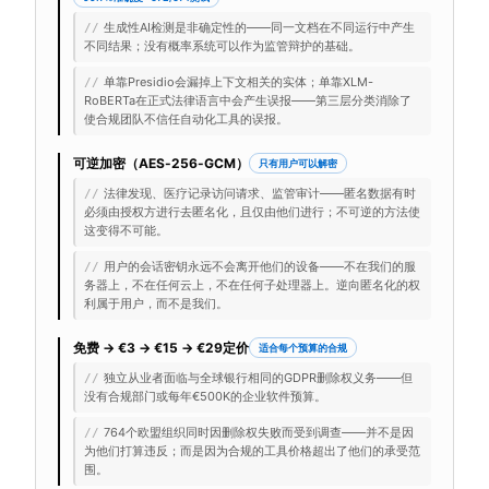
生成性AI检测是非确定性的——同一文档在不同运行中产生
//
不同结果；没有概率系统可以作为监管辩护的基础。
单靠Presidio会漏掉上下文相关的实体；单靠XLM-
//
RoBERTa在正式法律语言中会产生误报——第三层分类消除了
使合规团队不信任自动化工具的误报。
可逆加密（AES-256-GCM）
只有用户可以解密
法律发现、医疗记录访问请求、监管审计——匿名数据有时
//
必须由授权方进行去匿名化，且仅由他们进行；不可逆的方法使
这变得不可能。
用户的会话密钥永远不会离开他们的设备——不在我们的服
//
务器上，不在任何云上，不在任何子处理器上。逆向匿名化的权
利属于用户，而不是我们。
免费 → €3 → €15 → €29定价
适合每个预算的合规
独立从业者面临与全球银行相同的GDPR删除权义务——但
//
没有合规部门或每年€500K的企业软件预算。
764个欧盟组织同时因删除权失败而受到调查——并不是因
//
为他们打算违反；而是因为合规的工具价格超出了他们的承受范
围。