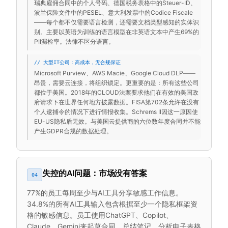
瑞典雇佣合同中的个人号码、德国税务表格中的Steuer-ID、
波兰保险文件中的PESEL、意大利发票中的Codice Fiscale
——每个都不仅需要语言检测，还需要文档类型感知的实体识
别。主要以英语为训练的语言模型在非英语文本中产生69%的
PII漏检率。法律不区分语言。
// 大型IT公司：高成本，无合规保证
Microsoft Purview、AWS Macie、Google Cloud DLP——
昂贵，需要云连接，将组织锁定。更重要的是：所有这些公司
都位于美国。2018年的CLOUD法案要求他们在有效的美国政
府请求下在世界任何地方披露数据。FISA第702条允许在没有
个人逮捕令的情况下进行情报收集。Schrems II因这一原因使
EU-US隐私盾无效。与美国云提供商的六位数年度合同并不能
产生GDPR合规的数据处理。
失控的AI问题：市场没有答案
04
77%的员工每周至少与AI工具分享敏感工作信息。
34.8%的所有AI工具输入包含根据至少一个隐私框架资
格的敏感信息。员工使用ChatGPT、Copilot、
Claude、Gemini来起草合同、总结笔记、分析电子表格