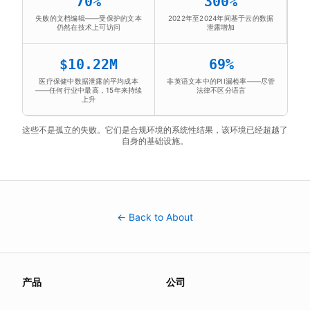
70%
300%
失败的文档编辑——受保护的文本
2022年至2024年间基于云的数据
仍然在技术上可访问
泄露增加
$10.22M
69%
医疗保健中数据泄露的平均成本
非英语文本中的PII漏检率——尽管
——任何行业中最高，15年来持续
法律不区分语言
上升
这些不是孤立的失败。它们是合规环境的系统性结果，该环境已经超越了
自身的基础设施。
← Back to About
About this page
产品
公司
We update this page when our platform or the law chang
Read our
founder note
for how we work.