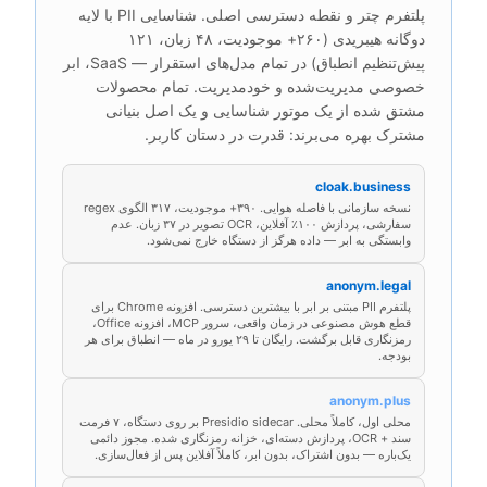
پلتفرم چتر و نقطه دسترسی اصلی. شناسایی PII با لایه
دوگانه هیبریدی (۲۶۰+ موجودیت، ۴۸ زبان، ۱۲۱
پیش‌تنظیم انطباق) در تمام مدل‌های استقرار — SaaS، ابر
خصوصی مدیریت‌شده و خودمدیریت. تمام محصولات
مشتق شده از یک موتور شناسایی و یک اصل بنیانی
مشترک بهره می‌برند: قدرت در دستان کاربر.
cloak.business
نسخه سازمانی با فاصله هوایی. ۳۹۰+ موجودیت، ۳۱۷ الگوی regex
سفارشی، پردازش ۱۰۰٪ آفلاین، OCR تصویر در ۳۷ زبان. عدم
وابستگی به ابر — داده هرگز از دستگاه خارج نمی‌شود.
anonym.legal
پلتفرم PII مبتنی بر ابر با بیشترین دسترسی. افزونه Chrome برای
قطع هوش مصنوعی در زمان واقعی، سرور MCP، افزونه Office،
رمزنگاری قابل برگشت. رایگان تا ۲۹ یورو در ماه — انطباق برای هر
بودجه.
anonym.plus
محلی اول، کاملاً محلی. Presidio sidecar بر روی دستگاه، ۷ فرمت
سند + OCR، پردازش دسته‌ای، خزانه رمزنگاری شده. مجوز دائمی
یک‌باره — بدون اشتراک، بدون ابر، کاملاً آفلاین پس از فعال‌سازی.