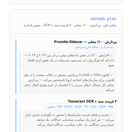
anonym.plus
محلی اول · پردازش ۱۰۰٪ محلی · ۷ فرمت سند + OCR · مجوز یک‌باره
پردازش ۱۰۰٪ محلی — Presidio Sidecar
داده هرگز از دستگاه خارج نمی‌شود
افزایش ۳۰۰٪ در نقض داده‌های مبتنی بر ابر بین ۲۰۲۲ و ۲۰۲۴ —
//
داده‌ای که هرگز وارد ابر نمی‌شود نمی‌تواند در یک نقض ابری افشا
شود
قانون CLOUD + FISA پردازش مستقر در ایالات متحده را از نظر
//
قانونی برای سازمان‌های اتحادیه اروپا نامشخص می‌کند — پردازش
محلی کل مشکل انتقال مرزی را با اطمینان از عدم وقوع انتقال حذف
می‌کند
۷ فرمت سند + Tesseract OCR
PDF · DOCX · XLSX · TXT · CSV · JSON · XML · تصاویر
تجزیه و تحلیل فرمت سازمان‌ها را مجبور به نگهداری چندین ابزار
//
می‌کند — هر ابزار یک سیاست شناسایی جداگانه، یک سابقه
حسابرسی جداگانه، یک حالت شکست جداگانه ایجاد می‌کند