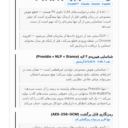
ChatGPT · Claude · Gemini · Copilot
۸.۵٪ از تمام درخواست‌های LLM حاوی PII هستند — قطع هوش
//
مصنوعی در زمان واقعی قبل از ارسال تنها پیشگیری است که مؤثر
است؛ شناسایی پس از آن تنها پنجره‌ای را که مهم است از دست
می‌دهد
DLP سنتی بعد از خروج داده‌ها از سازمان فعال می‌شود — افزونه
//
Chrome در نقطه ورودی قطع می‌کند، قبل از اینکه هر مدل محتوای
حساس را دریافت یا پردازش کند
شناسایی هیبریدی ۳ لایه (Presidio + NLP + Stance)
دقت 99.7% · 672/674 آزمایش
شناسایی هوش مصنوعی تولیدی غیرقطعی است — همان سند در
//
اجراهای مختلف نتایج متفاوتی تولید می‌کند؛ هیچ سیستم احتمالی
نمی‌تواند مبنای دفاعی نظارتی باشد
تنها Presidio موجودیت‌های وابسته به زمینه را از دست می‌دهد؛
//
XLM-RoBERTa به‌تنهایی در زبان حقوقی رسمی مثبت‌های کاذب تولید
می‌کند — یک لایه طبقه‌بندی stance سوم مثبت‌های کاذب را که باعث
بی‌اعتمادی تیم‌های انطباق به ابزارهای خودکار می‌شود، حذف می‌کند
رمزنگاری قابل برگشت (AES-256-GCM)
تنها کاربر می‌تواند رمزگشایی کند
کشف قانونی، درخواست‌های دسترسی به سوابق پزشکی،
//