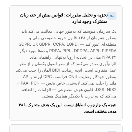
تجزیه و تحلیل مقررات: قوانین بیش از حد، زبان
01
مشترک وجود ندارد
یک سازمان متوسط که به‌طور جهانی فعالیت می‌کند باید
به‌طور همزمان از ۴۸+ قانون حریم خصوصی ملی و
منطقه‌ای عبور کند — GDPR، UK GDPR، CCPA، LGPD،
PDPA، PIPL، DPDPA، APPI، PIPEDA و ده‌ها مورد دیگر.
۲۴ NPA ملی در اتحادیه اروپا به‌تنهایی راهنمایی‌های
الزام‌آوری صادر می‌کنند که از نظر اصول یکسان و از نظر
عمل متفاوت است. آنچه رضایت BfDI آلمان را جلب می‌کند
به‌طور خودکار رضایت CNIL فرانسه، DPC ایرلند یا AP
هلند را جلب نمی‌کند. لایه‌بندی خاص بخش — HIPAA، PCI-
DSS، NIS2، قانون هوش مصنوعی — الزامات را اضافه
می‌کند که به ندرت با یکدیگر هماهنگ هستند.
نتیجه یک چارچوب انطباق نیست. این یک هدف متحرک با ۴۸
هدف مختلف است.