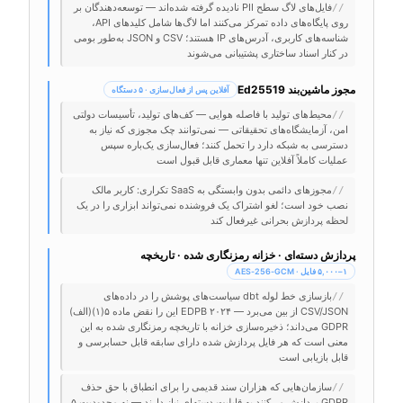
فایل‌های لاگ سطح PII نادیده گرفته شده‌اند — توسعه‌دهندگان بر
//
روی پایگاه‌های داده تمرکز می‌کنند اما لاگ‌ها شامل کلیدهای API،
شناسه‌های کاربری، آدرس‌های IP هستند؛ CSV و JSON به‌طور بومی
در کنار اسناد ساختاری پشتیبانی می‌شوند
مجوز ماشین‌بند Ed25519
آفلاین پس از فعال‌سازی · ۵ دستگاه
محیط‌های تولید با فاصله هوایی — کف‌های تولید، تأسیسات دولتی
//
امن، آزمایشگاه‌های تحقیقاتی — نمی‌توانند چک مجوزی که نیاز به
دسترسی به شبکه دارد را تحمل کنند؛ فعال‌سازی یک‌باره سپس
عملیات کاملاً آفلاین تنها معماری قابل قبول است
مجوزهای دائمی بدون وابستگی به SaaS تکراری: کاربر مالک
//
نصب خود است؛ لغو اشتراک یک فروشنده نمی‌تواند ابزاری را در یک
لحظه پردازش بحرانی غیرفعال کند
پردازش دسته‌ای · خزانه رمزنگاری شده · تاریخچه
۱–۵,۰۰۰ فایل · AES-256-GCM
بازسازی خط لوله dbt سیاست‌های پوشش را در داده‌های
//
CSV/JSON از بین می‌برد — EDPB ۲۰۲۴ این را نقض ماده ۵(۱)(الف)
GDPR می‌داند؛ ذخیره‌سازی خزانه با تاریخچه رمزنگاری شده به این
معنی است که هر فایل پردازش شده دارای سابقه قابل حسابرسی و
قابل بازیابی است
سازمان‌هایی که هزاران سند قدیمی را برای انطباق با حق حذف
//
GDPR پردازش می‌کنند به قابلیت دسته‌ای نیاز دارند — نه محدودیت ۵