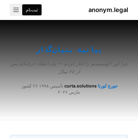
anonym.legal
ثبت‌نام
2026-07-26
By
George Curta
·
Last updated 2026-07-2
بیانیه بنیان‌گذار
چرا این اکوسیستم را آغاز کردم — یک اعتقاد حرفه‌ای پس
از ۲۸ سال
جورج کورتا
·
curta.solutions
·
تأسیس ۱۹۹۸
·
۲۶ کشور
·
مارس ۲۰۲۶