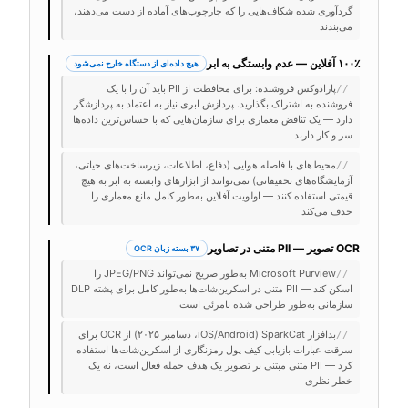
گردآوری شده شکاف‌هایی را که چارچوب‌های آماده از دست می‌دهند،
می‌بندند
۱۰۰٪ آفلاین — عدم وابستگی به ابر
هیچ داده‌ای از دستگاه خارج نمی‌شود
پارادوکس فروشنده: برای محافظت از PII باید آن را با یک
//
فروشنده به اشتراک بگذارید. پردازش ابری نیاز به اعتماد به پردازشگر
دارد — یک تناقض معماری برای سازمان‌هایی که با حساس‌ترین داده‌ها
سر و کار دارند
محیط‌های با فاصله هوایی (دفاع، اطلاعات، زیرساخت‌های حیاتی،
//
آزمایشگاه‌های تحقیقاتی) نمی‌توانند از ابزارهای وابسته به ابر به هیچ
قیمتی استفاده کنند — اولویت آفلاین به‌طور کامل مانع معماری را
حذف می‌کند
OCR تصویر — PII متنی در تصاویر
۳۷ بسته زبان OCR
Microsoft Purview به‌طور صریح نمی‌تواند JPEG/PNG را
//
اسکن کند — PII متنی در اسکرین‌شات‌ها به‌طور کامل برای پشته DLP
سازمانی به‌طور طراحی شده نامرئی است
بدافزار SparkCat (iOS/Android، دسامبر ۲۰۲۵) از OCR برای
//
سرقت عبارات بازیابی کیف پول رمزنگاری از اسکرین‌شات‌ها استفاده
کرد — PII متنی مبتنی بر تصویر یک هدف حمله فعال است، نه یک
خطر نظری