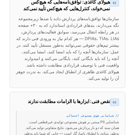
هیولای کاغذی: توافق‌نامه‌هایی که هیچ‌کس
02
نمی‌خواند، کنترل‌هایی که هیچ‌کس تأیید نمی‌کند
سازمان‌ها توافق‌نامه‌های پردازش داده با صدها زیرمجموعه
نگه می‌دارند، بندهای قراردادی استاندارد که به ۳۰+ صفحه
در هر رابطه انتقال می‌رسد، سوابق فعالیت‌های پردازش،
DPIAs، TIAs، LIAs — هر کدام نیاز به ورودی فنی دارند که
بیشتر تیم‌های حقوقی نمی‌توانند به‌طور مستقل تأیید کنند. در
عمل: سازمان‌ها آنچه را که باید امضا کنند، امضا می‌کنند،
آنچه را که باید بایگانی کنند، بایگانی می‌کنند و امیدوارند
واقعیت فنی با توصیف قراردادی مطابقت داشته باشد.
هیولای کاغذی ظاهری از انطباق ایجاد می‌کند. به ندرت جوهر
آن را تولید می‌کند.
نقص فنی: ابزارها با الزامات مطابقت ندارند
03
// شناسایی هوش مصنوعی احتمالی
شناسایی PII مبتنی بر هوش مصنوعی تولیدی غیرقطعی است.
همان سند که دو بار پردازش می‌شود، نتایج متفاوتی تولید می‌کند.
به‌طور بنیادی با انطباق ناسازگار است — جایی که شما باید به‌طور