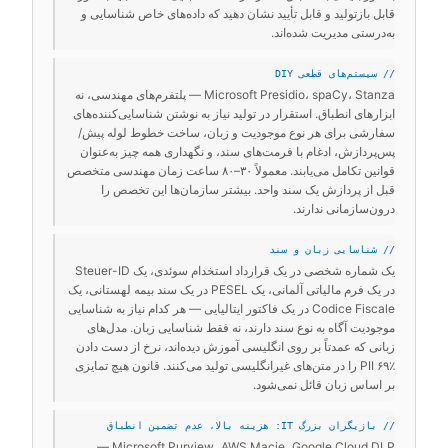
قابل بازتولید و قابل تأیید نشان دهید که داده‌های خاص شناسایی و
به‌درستی مدیریت شده‌اند.
// سیستم‌های قطعی DIY
Microsoft Presidio، spaCy، Stanza — پلتفرم‌های مهندسی، نه
ابزارهای انطباق. استقرار در تولید نیاز به نوشتن شناسایی‌کننده‌های
سفارشی برای هر نوع موجودیت و زبان، ساخت خطوط لوله پیش/
پس‌پردازش، ادغام با فرمت‌های سند، و نگهداری همه چیز به‌عنوان
قوانین تکامل می‌یابند. معمولاً ۳۰–۸۰ ساعت زمان مهندسی متخصص
قبل از پردازش یک سند واحد. بیشتر سازمان‌ها این تخصص را
درون‌سازمانی ندارند.
// شناسایی زبان و سند
یک شماره شخصی در یک قرارداد استخدام سوئدی، یک Steuer-ID
در یک فرم مالیاتی آلمانی، یک PESEL در یک سند بیمه لهستانی، یک
Codice Fiscale در یک فاکتور ایتالیایی — هر کدام نیاز به شناسایی
موجودیت آگاه به نوع سند دارند، نه فقط شناسایی زبان. مدل‌های
زبانی که عمدتاً بر روی انگلیسی آموزش دیده‌اند، نرخ از دست دادن
PII ۶۹٪ را در متن‌های غیرانگلیسی تولید می‌کنند. قانون هیچ تمایزی
بر اساس زبان قائل نمی‌شود.
// بازیگران بزرگ IT: هزینه بالا، عدم تضمین انطباق
Microsoft Purview، AWS Macie، Google Cloud DLP —