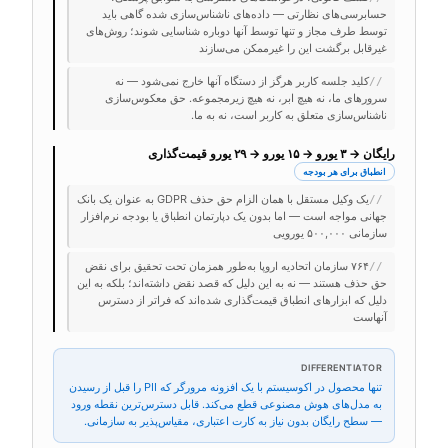
حسابرسی‌های نظارتی — داده‌های ناشناس‌سازی شده گاهی باید
توسط طرف مجاز و تنها توسط آنها دوباره شناسایی شوند؛ روش‌های
غیرقابل برگشت این را غیرممکن می‌سازند
کلید جلسه کاربر هرگز از دستگاه آنها خارج نمی‌شود — نه
//
سرورهای ما، نه هیچ ابر، نه هیچ زیرمجموعه. حق معکوس‌سازی
ناشناس‌سازی متعلق به کاربر است، نه به ما.
رایگان → ۳ یورو → ۱۵ یورو → ۲۹ یورو قیمت‌گذاری
انطباق برای هر بودجه
یک وکیل مستقل با همان الزام حق حذف GDPR به عنوان یک بانک
//
جهانی مواجه است — اما بدون یک دپارتمان انطباق یا بودجه نرم‌افزار
سازمانی ۵۰۰,۰۰۰ یورویی
۷۶۴ سازمان اتحادیه اروپا به‌طور همزمان تحت تحقیق برای نقض
//
حق حذف هستند — نه به این دلیل که قصد نقض داشته‌اند؛ بلکه به این
دلیل که ابزارهای انطباق قیمت‌گذاری شده‌اند که فراتر از دسترس
آنهاست
DIFFERENTIATOR
تنها محصول در اکوسیستم با یک افزونه مرورگر که PII را قبل از رسیدن
به مدل‌های هوش مصنوعی قطع می‌کند. قابل دسترس‌ترین نقطه ورود
— سطح رایگان بدون نیاز به کارت اعتباری، مقیاس‌پذیر به سازمانی.