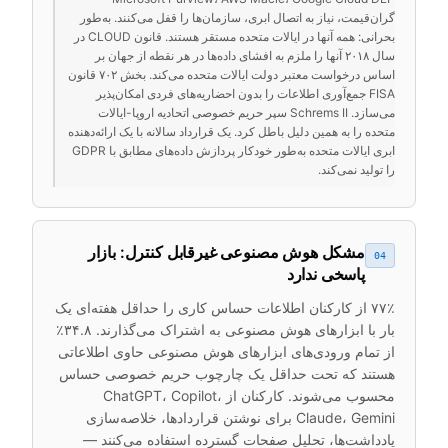
گران‌قیمت، نیاز به اتصال ابری، سازمان‌ها را قفل می‌کنند. به‌طور
بحرانی: همه آنها در ایالات متحده مستقر هستند. قانون CLOUD در
سال ۲۰۱۸ آنها را ملزم به افشای داده‌ها در هر نقطه از جهان بر
اساس درخواست معتبر دولت ایالات متحده می‌کند. بخش ۷۰۲ قانون
FISA جمع‌آوری اطلاعات را بدون احضاریه‌های فردی امکان‌پذیر
می‌سازد. Schrems II سپر حریم خصوصی اتحادیه اروپا-ایالات
متحده را به همین دلیل باطل کرد. یک قرارداد سالانه با یک ارائه‌دهنده
ابری ایالات متحده به‌طور خودکار پردازش داده‌های مطابق با GDPR
را تولید نمی‌کند.
مشکل هوش مصنوعی غیرقابل کنترل: بازار
04
پاسخی ندارد
۷۷٪ از کارکنان اطلاعات حساس کاری را حداقل هفته‌ای یک
بار با ابزارهای هوش مصنوعی به اشتراک می‌گذارند. ۳۴.۸٪
از تمام ورودی‌های ابزارهای هوش مصنوعی حاوی اطلاعاتی
هستند که تحت حداقل یک چارچوب حریم خصوصی حساس
محسوب می‌شوند. کارکنان از ChatGPT، Copilot،
Claude، Gemini برای نوشتن قراردادها، خلاصه‌سازی
یادداشت‌ها، تحلیل صفحات گسترده استفاده می‌کنند —