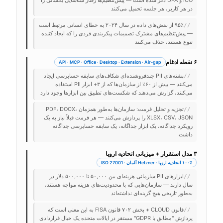
ICO و DPA ذکر شده است — پیش‌تنظیم‌ها رفتار شناسایی یکسانی را
در هر کاربر، هر جلسه تحمیل می‌کنند
۹۵٪ از نقض‌های داده در سال ۲۰۲۴ به خطای انسانی مرتبط است
//
— پیش‌تنظیم‌های مشترک تصمیمات پیکربندی فردی را که ایجاد کننده
تنوع هستند، حذف می‌کنند
۶ نقطه ادغام
API · MCP · Office · Desktop · Extension · Air-gap
پشته‌های PII چندفروشنده‌ای شکاف‌های سابقه حسابرسی ایجاد
//
می‌کنند — بیش از ۶۰٪ از سازمان‌ها که از ۳+ ابزار PII استفاده
می‌کنند، گزارش می‌دهند که شکست‌های تطبیق بین ابزارها وجود دارد
تجزیه و تحلیل فرمت: سازمان‌ها به‌طور همزمان PDF، DOCX،
//
XLSX، CSV، JSON را پردازش می‌کنند — هر فرمت قبلاً نیاز به یک
رویکرد جداگانه، یک ابزار جداگانه، یک سابقه حسابرسی جداگانه
داشت
۳ مدل استقرار + میزبانی اتحادیه اروپا
۱۰۰٪ اتحادیه اروپا · Hetzner آلمان · ISO 27001
ابزارهای PII سازمانی هزینه‌ای بین ۵۰,۰۰۰ تا ۵۰۰,۰۰۰ دلار در
//
سال دارند — سازمان‌هایی که با محدودیت‌های هزینه مواجه هستند،
به‌طور تاریخی هیچ گزینه‌ای نداشته‌اند
قانون CLOUD + بخش ۷۰۲ قانون FISA به این معنی است که
//
پردازش "مطابق با GDPR" مستقر در ایالات متحده یک خیال قراردادی