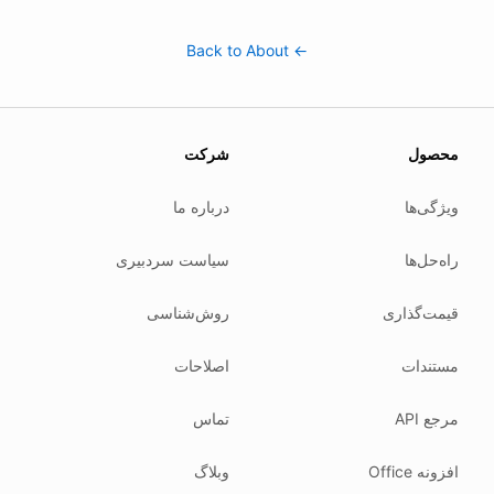
← Back to About
About this page
محصول
شرکت
 update this page when our platform or the law changes.
Read our
founder note
for how we work.
ویژگی‌ها
درباره ما
Each change shows up in the timestamp at the top.
راه‌حل‌ها
سیاست سردبیری
Related reading
Common questions
قیمت‌گذاری
روش‌شناسی
Glossary
How tokens work
مستندات
اصلاحات
Security posture
مرجع API
تماس
Where we comply
What we detect
افزونه Office
وبلاگ
Case studies