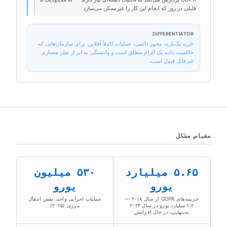
فایلی در روز که انجام این کار را غیرممکن می‌سازد
DIFFERENTIATOR
خرید یک‌باره، مجوز دائمی، عملیات کاملاً آفلاین. برای سازمان‌هایی که
حاکمیت داده یک الزام مطلق است و وابستگی به ابر از نظر معماری
غیرقابل قبول است.
مقیاس مشکل
۵.۶۵ میلیارد
۵۳۰ میلیون
یورو
یورو
جریمه‌های GDPR از سال ۲۰۱۸ —
عملیات اجرایی واحد، نقض انتقال
۱.۲ میلیارد یورو در سال ۲۰۲۴
مرزی (۲۰۲۵)
به‌تنهایی، در حال افزایش