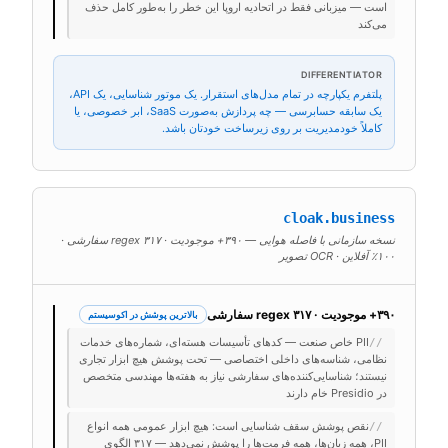
است — میزبانی فقط در اتحادیه اروپا این خطر را به‌طور کامل حذف
می‌کند
DIFFERENTIATOR
پلتفرم یکپارچه در تمام مدل‌های استقرار. یک موتور شناسایی، یک API،
یک سابقه حسابرسی — چه پردازش به‌صورت SaaS، ابر خصوصی، یا
کاملاً خودمدیریت بر روی زیرساخت خودتان باشد.
cloak.business
نسخه سازمانی با فاصله هوایی — ۳۹۰+ موجودیت · ۳۱۷ regex سفارشی ·
۱۰۰٪ آفلاین · OCR تصویر
۳۹۰+ موجودیت · ۳۱۷ regex سفارشی
بالاترین پوشش در اکوسیستم
PII خاص صنعت — کدهای تأسیسات هسته‌ای، شماره‌های خدمات
//
نظامی، شناسه‌های داخلی اختصاصی — تحت پوشش هیچ ابزار تجاری
نیستند؛ شناسایی‌کننده‌های سفارشی نیاز به هفته‌ها مهندسی متخصص
در Presidio خام دارند
نقص پوشش سقف شناسایی است: هیچ ابزار عمومی همه انواع
//
PII، همه زبان‌ها، همه فرمت‌ها را پوشش نمی‌دهد — ۳۱۷ الگوی