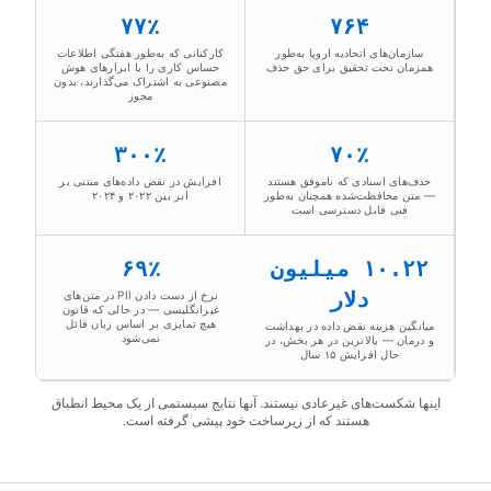
۷۷٪
۷۶۴
سازمان‌های اتحادیه اروپا به‌طور
کارکنانی که به‌طور هفتگی اطلاعات
همزمان تحت تحقیق برای حق حذف
حساس کاری را با ابزارهای هوش
مصنوعی به اشتراک می‌گذارند، بدون
مجوز
۳۰۰٪
۷۰٪
حذف‌های اسنادی که ناموفق هستند
افزایش در نقض داده‌های مبتنی بر
— متن محافظت‌شده همچنان به‌طور
ابر بین ۲۰۲۲ و ۲۰۲۴
فنی قابل دسترسی است
۱۰.۲۲ میلیون
۶۹٪
دلار
نرخ از دست دادن PII در متن‌های
غیرانگلیسی — در حالی که قانون
هیچ تمایزی بر اساس زبان قائل
میانگین هزینه نقض داده در بهداشت
نمی‌شود
و درمان — بالاترین در هر بخش، در
حال افزایش ۱۵ سال
اینها شکست‌های غیرعادی نیستند. آنها نتایج سیستمی از یک محیط انطباق
هستند که از زیرساخت خود پیشی گرفته است.