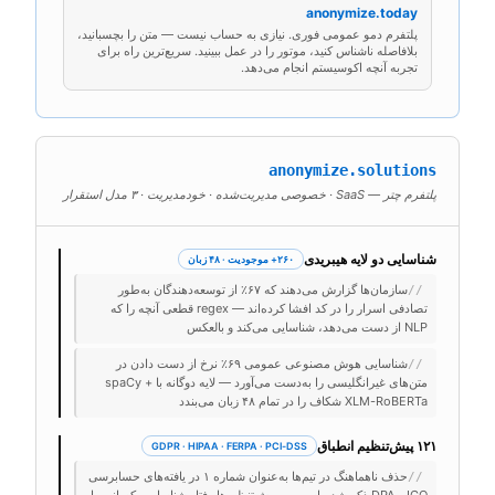
anonymize.today
پلتفرم دمو عمومی فوری. نیازی به حساب نیست — متن را بچسبانید،
بلافاصله ناشناس کنید، موتور را در عمل ببینید. سریع‌ترین راه برای
تجربه آنچه اکوسیستم انجام می‌دهد.
anonymize.solutions
پلتفرم چتر — SaaS · خصوصی مدیریت‌شده · خودمدیریت · ۳ مدل استقرار
شناسایی دو لایه هیبریدی
۲۶۰+ موجودیت · ۴۸ زبان
سازمان‌ها گزارش می‌دهند که ۶۷٪ از توسعه‌دهندگان به‌طور
//
تصادفی اسرار را در کد افشا کرده‌اند — regex قطعی آنچه را که
NLP از دست می‌دهد، شناسایی می‌کند و بالعکس
شناسایی هوش مصنوعی عمومی ۶۹٪ نرخ از دست دادن در
//
متن‌های غیرانگلیسی را به‌دست می‌آورد — لایه دوگانه با spaCy +
XLM-RoBERTa شکاف را در تمام ۴۸ زبان می‌بندد
۱۲۱ پیش‌تنظیم انطباق
GDPR · HIPAA · FERPA · PCI-DSS
حذف ناهماهنگ در تیم‌ها به‌عنوان شماره ۱ در یافته‌های حسابرسی
//