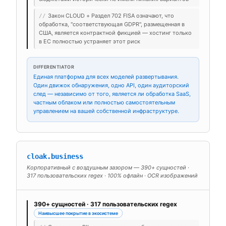
Закон CLOUD + Раздел 702 FISA означают, что
//
обработка, "соответствующая GDPR", размещенная в
США, является контрактной фикцией — хостинг только
в ЕС полностью устраняет этот риск
DIFFERENTIATOR
Единая платформа для всех моделей развертывания.
Один движок обнаружения, одно API, один аудиторский
след — независимо от того, является ли обработка SaaS,
частным облаком или полностью самостоятельным
управлением на вашей собственной инфраструктуре.
cloak.business
Корпоративный с воздушным зазором — 390+ сущностей ·
317 пользовательских regex · 100% офлайн · OCR изображений
390+ сущностей · 317 пользовательских regex
Наивысшее покрытие в экосистеме