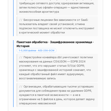
требующую сетевого доступа; одноразовая активация,
затем полностью офлайн-операция — единственная
жизнеспособная архитектура
Бессрочные лицензии без зависимости от SaaS:
//
пользователь владеет своей установкой; отмена
подписки поставщика не может отключить инструмент
в критический момент обработки
Пакетная обработка · Зашифрованное хранилище ·
История
1–5,000 файлов · AES-256-GCM
Перестройки конвейера dbt уничтожают политики
//
маскирования на данных CSV/JSON — EDPB 2024
уточняет, что это нарушает статью 5(1)(a) GDPR;
хранилище с зашифрованной историей означает, что
каждый обработанный файл имеет аудируемую,
восстанавливаемую запись
Организации, обрабатывающие тысячи устаревших
//
документов для соблюдения права на удаление GDPR,
нуждаются в пакетной возможности — а не в
ограничении на 5 файлов в день, которое делает задачу
операционно невозможной