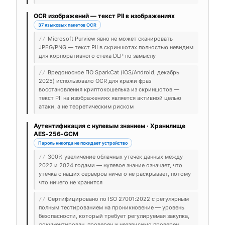
OCR изображений — текст PII в изображениях
37 языковых пакетов OCR
Microsoft Purview явно не может сканировать
//
JPEG/PNG — текст PII в скриншотах полностью невидим
для корпоративного стека DLP по замыслу
Вредоносное ПО SparkCat (iOS/Android, декабрь
//
2025) использовало OCR для кражи фраз
восстановления криптокошелька из скриншотов —
текст PII на изображениях является активной целью
атаки, а не теоретическим риском
Аутентификация с нулевым знанием · Хранилище
AES-256-GCM
Пароль никогда не покидает устройство
300% увеличение облачных утечек данных между
//
2022 и 2024 годами — нулевое знание означает, что
утечка с наших серверов ничего не раскрывает, потому
что ничего не хранится
Сертифицировано по ISO 27001:2022 с регулярным
//
полным тестированием на проникновение — уровень
безопасности, который требует регулируемая закупка,
документирован, проверен и независимо проверен