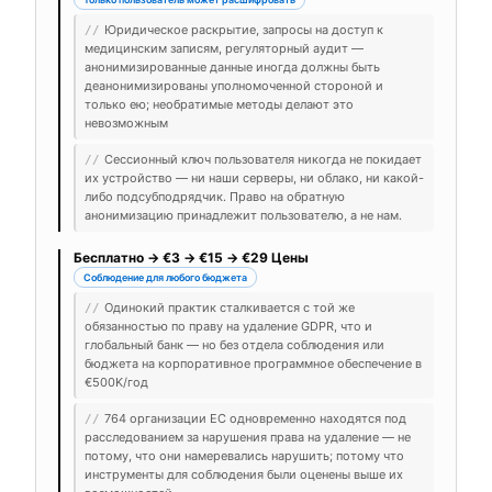
Юридическое раскрытие, запросы на доступ к
//
медицинским записям, регуляторный аудит —
анонимизированные данные иногда должны быть
деанонимизированы уполномоченной стороной и
только ею; необратимые методы делают это
невозможным
Сессионный ключ пользователя никогда не покидает
//
их устройство — ни наши серверы, ни облако, ни какой-
либо подсубподрядчик. Право на обратную
анонимизацию принадлежит пользователю, а не нам.
Бесплатно → €3 → €15 → €29 Цены
Соблюдение для любого бюджета
Одинокий практик сталкивается с той же
//
обязанностью по праву на удаление GDPR, что и
глобальный банк — но без отдела соблюдения или
бюджета на корпоративное программное обеспечение в
€500K/год
764 организации ЕС одновременно находятся под
//
расследованием за нарушения права на удаление — не
потому, что они намеревались нарушить; потому что
инструменты для соблюдения были оценены выше их