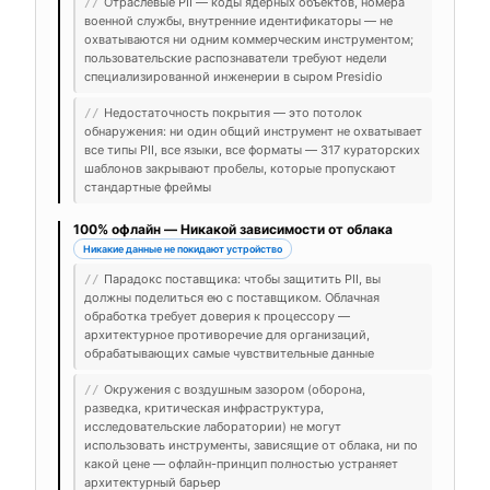
Отраслевые PII — коды ядерных объектов, номера
//
военной службы, внутренние идентификаторы — не
охватываются ни одним коммерческим инструментом;
пользовательские распознаватели требуют недели
специализированной инженерии в сыром Presidio
Недостаточность покрытия — это потолок
//
обнаружения: ни один общий инструмент не охватывает
все типы PII, все языки, все форматы — 317 кураторских
шаблонов закрывают пробелы, которые пропускают
стандартные фреймы
100% офлайн — Никакой зависимости от облака
Никакие данные не покидают устройство
Парадокс поставщика: чтобы защитить PII, вы
//
должны поделиться ею с поставщиком. Облачная
обработка требует доверия к процессору —
архитектурное противоречие для организаций,
обрабатывающих самые чувствительные данные
Окружения с воздушным зазором (оборона,
//
разведка, критическая инфраструктура,
исследовательские лаборатории) не могут
использовать инструменты, зависящие от облака, ни по
какой цене — офлайн-принцип полностью устраняет
архитектурный барьер