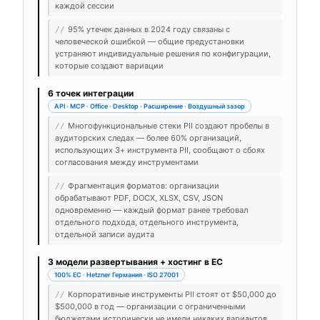
каждой сессии
95% утечек данных в 2024 году связаны с
//
человеческой ошибкой — общие предустановки
устраняют индивидуальные решения по конфигурации,
которые создают вариации
6 точек интеграции
API · MCP · Office · Desktop · Расширение · Воздушный зазор
Многофункциональные стеки PII создают пробелы в
//
аудиторских следах — более 60% организаций,
использующих 3+ инструмента PII, сообщают о сбоях
согласования между инструментами
Фрагментация форматов: организации
//
обрабатывают PDF, DOCX, XLSX, CSV, JSON
одновременно — каждый формат ранее требовал
отдельного подхода, отдельного инструмента,
отдельной записи аудита
3 модели развертывания + хостинг в ЕС
100% ЕС · Hetzner Германия · ISO 27001
Корпоративные инструменты PII стоят от $50,000 до
//
$500,000 в год — организации с ограниченными
бюджетами исторически не имели никаких вариантов