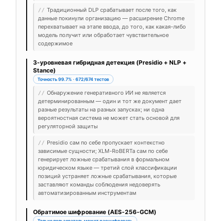
Традиционный DLP срабатывает после того, как
//
данные покинули организацию — расширение Chrome
перехватывает на этапе ввода, до того, как какая-либо
модель получит или обработает чувствительное
содержимое
3-уровневая гибридная детекция (Presidio + NLP +
Stance)
Точность 99.7% · 672/674 тестов
Обнаружение генеративного ИИ не является
//
детерминированным — один и тот же документ дает
разные результаты на разных запусках; ни одна
вероятностная система не может стать основой для
регуляторной защиты
Presidio сам по себе пропускает контекстно
//
зависимые сущности; XLM-RoBERTa сам по себе
генерирует ложные срабатывания в формальном
юридическом языке — третий слой классификации
позиций устраняет ложные срабатывания, которые
заставляют команды соблюдения недоверять
автоматизированным инструментам
Обратимое шифрование (AES-256-GCM)
Только пользователь может расшифровать