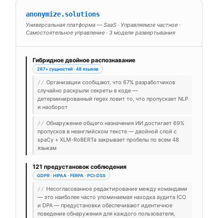
anonymize.solutions
Универсальная платформа — SaaS · Управляемое частное ·
Самостоятельное управление · 3 модели развертывания
Гибридное двойное распознавание
267+ сущностей · 48 языков
Организации сообщают, что 67% разработчиков
//
случайно раскрыли секреты в коде —
детерминированный regex ловит то, что пропускает NLP
и наоборот
Обнаружение общего назначения ИИ достигает 69%
//
пропусков в неанглийском тексте — двойной слой с
spaCy + XLM-RoBERTa закрывает пробелы по всем 48
языкам
121 предустановок соблюдения
GDPR · HIPAA · FERPA · PCI-DSS
Несогласованное редактирование между командами
//
— это наиболее часто упоминаемая находка аудита ICO
и DPA — предустановки обеспечивают идентичное
поведение обнаружения для каждого пользователя,