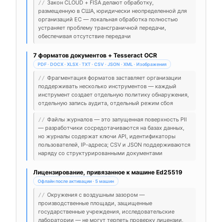
Закон CLOUD + FISA делают обработку,
//
размещенную в США, юридически неопределенной для
организаций ЕС — локальная обработка полностью
устраняет проблему трансграничной передачи,
обеспечивая отсутствие передачи
7 форматов документов + Tesseract OCR
PDF · DOCX · XLSX · TXT · CSV · JSON · XML · Изображения
Фрагментация форматов заставляет организации
//
поддерживать несколько инструментов — каждый
инструмент создает отдельную политику обнаружения,
отдельную запись аудита, отдельный режим сбоя
Файлы журналов — это запущенная поверхность PII
//
— разработчики сосредотачиваются на базах данных,
но журналы содержат ключи API, идентификаторы
пользователей, IP-адреса; CSV и JSON поддерживаются
наряду со структурированными документами
Лицензирование, привязанное к машине Ed25519
Офлайн после активации · 5 машин
Окружения с воздушным зазором —
//
производственные площади, защищенные
государственные учреждения, исследовательские
лаборатории — не могут терпеть проверку лицензии,