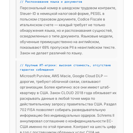
// Распознавание языка и документов
Персональный номер в шведском трудовом контракте,
Steuer-ID в немецкой налоговой форме, PESEL в
польском страховом документе, Codice Fiscale в
итальянском счете — каждый требует не только
обнаружения языка, но и распознавания сущностей,
осведомленных о типе документа. Языковые модели,
обученные преимущественно на английском,
показывают 69% пропусков PII в неанглийском тексте.
Закон не делает различий по языку.
// Крупные ИТ-игроки: высокая стоимость, отсутствие
гарантии соблюдения
Microsoft Purview, AWS Macie, Google Cloud DLP —
дорогие, требуют облачной связи, связывают
организации. Более критично: все они имеют штаб-
квартиру в США. Закон CLOUD 2018 года обязывает их
раскрывать данные в любой точке мира по
действительному запросу правительства США. Раздел
702 FISA позволяет собирать разведывательную
информацию без индивидуальных ордеров. Schrems II
аннулировал соглашение о конфиденциальности ЕС-
США именно по этой причине. Контракт на шесть цифр
в год с поставщиком облачных услуг США не