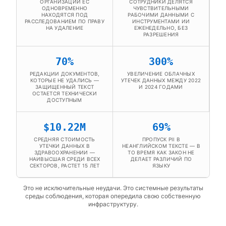
ОРГАНИЗАЦИИ ЕС
СОТРУДНИКИ ДЕЛЯТСЯ
ОДНОВРЕМЕННО
ЧУВСТВИТЕЛЬНЫМИ
НАХОДЯТСЯ ПОД
РАБОЧИМИ ДАННЫМИ С
РАССЛЕДОВАНИЕМ ПО ПРАВУ
ИНСТРУМЕНТАМИ ИИ
НА УДАЛЕНИЕ
ЕЖЕНЕДЕЛЬНО, БЕЗ
РАЗРЕШЕНИЯ
70%
300%
РЕДАКЦИИ ДОКУМЕНТОВ,
УВЕЛИЧЕНИЕ ОБЛАЧНЫХ
КОТОРЫЕ НЕ УДАЛИСЬ —
УТЕЧЕК ДАННЫХ МЕЖДУ 2022
ЗАЩИЩЕННЫЙ ТЕКСТ
И 2024 ГОДАМИ
ОСТАЕТСЯ ТЕХНИЧЕСКИ
ДОСТУПНЫМ
$10.22M
69%
СРЕДНЯЯ СТОИМОСТЬ
ПРОПУСК PII В
УТЕЧКИ ДАННЫХ В
НЕАНГЛИЙСКОМ ТЕКСТЕ — В
ЗДРАВООХРАНЕНИИ —
ТО ВРЕМЯ КАК ЗАКОН НЕ
НАИВЫСШАЯ СРЕДИ ВСЕХ
ДЕЛАЕТ РАЗЛИЧИЙ ПО
СЕКТОРОВ, РАСТЕТ 15 ЛЕТ
ЯЗЫКУ
Это не исключительные неудачи. Это системные результаты
среды соблюдения, которая опередила свою собственную
инфраструктуру.