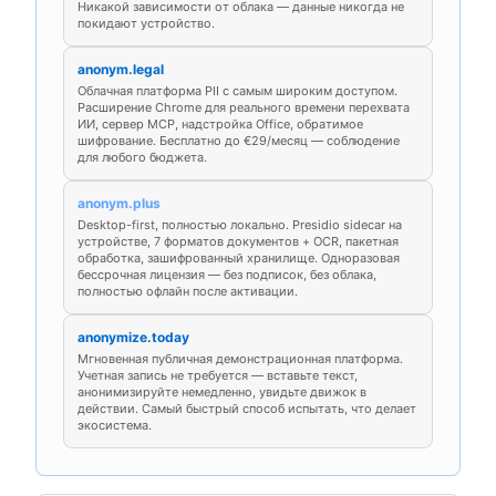
Никакой зависимости от облака — данные никогда не
покидают устройство.
anonym.legal
Облачная платформа PII с самым широким доступом.
Расширение Chrome для реального времени перехвата
ИИ, сервер MCP, надстройка Office, обратимое
шифрование. Бесплатно до €29/месяц — соблюдение
для любого бюджета.
anonym.plus
Desktop-first, полностью локально. Presidio sidecar на
устройстве, 7 форматов документов + OCR, пакетная
обработка, зашифрованный хранилище. Одноразовая
бессрочная лицензия — без подписок, без облака,
полностью офлайн после активации.
anonymize.today
Мгновенная публичная демонстрационная платформа.
Учетная запись не требуется — вставьте текст,
анонимизируйте немедленно, увидьте движок в
действии. Самый быстрый способ испытать, что делает
экосистема.