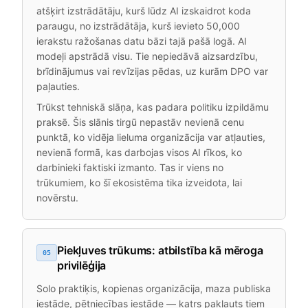
atšķirt izstrādātāju, kurš lūdz AI izskaidrot koda
paraugu, no izstrādātāja, kurš ievieto 50,000
ierakstu ražošanas datu bāzi tajā pašā logā. AI
modeļi apstrādā visu. Tie nepiedāvā aizsardzību,
brīdinājumus vai revīzijas pēdas, uz kurām DPO var
paļauties.
Trūkst tehniskā slāņa, kas padara politiku izpildāmu
praksē. Šis slānis tirgū nepastāv nevienā cenu
punktā, ko vidēja lieluma organizācija var atļauties,
nevienā formā, kas darbojas visos AI rīkos, ko
darbinieki faktiski izmanto. Tas ir viens no
trūkumiem, ko šī ekosistēma tika izveidota, lai
novērstu.
Piekļuves trūkums: atbilstība kā mēroga
05
privilēģija
Solo praktiķis, kopienas organizācija, maza publiska
iestāde, pētniecības iestāde — katrs pakļauts tiem