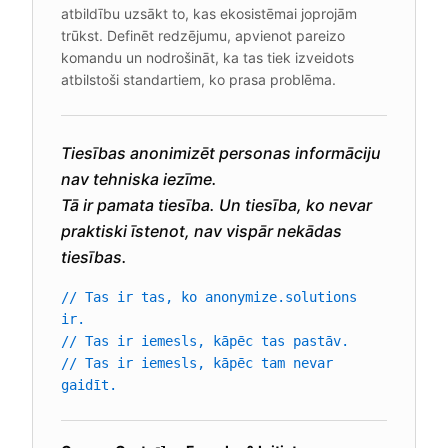
atbildību uzsākt to, kas ekosistēmai joprojām
trūkst. Definēt redzējumu, apvienot pareizo
komandu un nodrošināt, ka tas tiek izveidots
atbilstoši standartiem, ko prasa problēma.
Tiesības anonimizēt personas informāciju
nav tehniska iezīme.
Tā ir pamata tiesība. Un tiesība, ko nevar
praktiski īstenot, nav vispār nekādas
tiesības.
// Tas ir tas, ko anonymize.solutions
ir.
// Tas ir iemesls, kāpēc tas pastāv.
// Tas ir iemesls, kāpēc tam nevar
gaidīt.