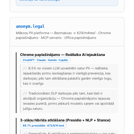
anonym.legal
Mākoņu PII platforma — Bezmaksas → €29/mēnesī · Chrome
paplašinājums · MCP serveris · Office papildinājums
Chrome paplašinājums — Reāllaika AI iejaukšana
ChatGPT · Claude · Gemini · Copilot
8.5% no visiem LLM uzvednēm satur PII — reāllaika
//
iejaukšanās pirms iesniegšanas ir vienīgā prevencija, kas
darbojas; pēc tam atklāšana palaidīs garām vienīgo logu,
kas ir svarīgs
Tradicionālais DLP darbojas pēc tam, kad dati ir
//
atstājuši organizāciju — Chrome paplašinājums iejaucas
ievades punktā, pirms jebkurš modelis saņem vai apstrādā
jutīgu saturu
3-slāņu hibrīda atklāšana (Presidio + NLP + Stance)
99.7% precizitāte · 672/674 testi
Ģeneratīvās AI atklāšana ir nedeterministiska — tas pats
//