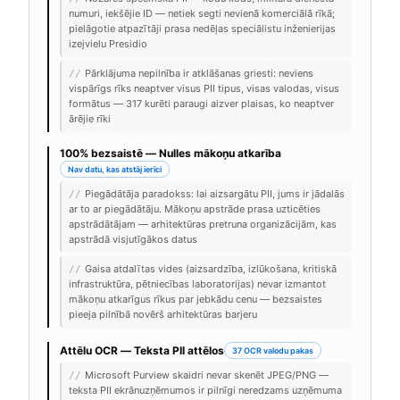
numuri, iekšējie ID — netiek segti nevienā komerciālā rīkā;
pielāgotie atpazītāji prasa nedēļas speciālistu inženierijas
izejvielu Presidio
Pārklājuma nepilnība ir atklāšanas griesti: neviens
//
vispārīgs rīks neaptver visus PII tipus, visas valodas, visus
formātus — 317 kurēti paraugi aizver plaisas, ko neaptver
ārējie rīki
100% bezsaistē — Nulles mākoņu atkarība
Nav datu, kas atstāj ierīci
Piegādātāja paradokss: lai aizsargātu PII, jums ir jādalās
//
ar to ar piegādātāju. Mākoņu apstrāde prasa uzticēties
apstrādātājam — arhitektūras pretruna organizācijām, kas
apstrādā visjutīgākos datus
Gaisa atdalītas vides (aizsardzība, izlūkošana, kritiskā
//
infrastruktūra, pētniecības laboratorijas) nevar izmantot
mākoņu atkarīgus rīkus par jebkādu cenu — bezsaistes
pieeja pilnībā novērš arhitektūras barjeru
Attēlu OCR — Teksta PII attēlos
37 OCR valodu pakas
Microsoft Purview skaidri nevar skenēt JPEG/PNG —
//
teksta PII ekrānuzņēmumos ir pilnīgi neredzams uzņēmuma