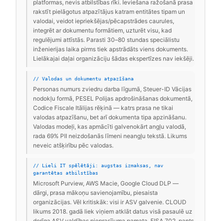
platformas, nevis atbilstības rīki. Ieviešana ražošanā prasa
rakstīt pielāgotus atpazītājus katram entitātes tipam un
valodai, veidot iepriekšējas/pēcapstrādes caurules,
integrēt ar dokumentu formātiem, uzturēt visu, kad
regulējumi attīstās. Parasti 30–80 stundas speciālistu
inženierijas laika pirms tiek apstrādāts viens dokuments.
Lielākajai daļai organizāciju šādas ekspertīzes nav iekšēji.
// Valodas un dokumentu atpazīšana
Personas numurs zviedru darba līgumā, Steuer-ID Vācijas
nodokļu formā, PESEL Polijas apdrošināšanas dokumentā,
Codice Fiscale Itālijas rēķinā — katrs prasa ne tikai
valodas atpazīšanu, bet arī dokumenta tipa apzināšanu.
Valodas modeļi, kas apmācīti galvenokārt angļu valodā,
rada 69% PII neizdošanās līmeni neangļu tekstā. Likums
neveic atšķirību pēc valodas.
// Lieli IT spēlētāji: augstas izmaksas, nav
garantētas atbilstības
Microsoft Purview, AWS Macie, Google Cloud DLP —
dārgi, prasa mākoņu savienojamību, piesaista
organizācijas. Vēl kritiskāk: visi ir ASV galvenie. CLOUD
likums 2018. gadā liek viņiem atklāt datus visā pasaulē uz
derīga ASV valdības pieprasījuma pamata. FISA 702. pants