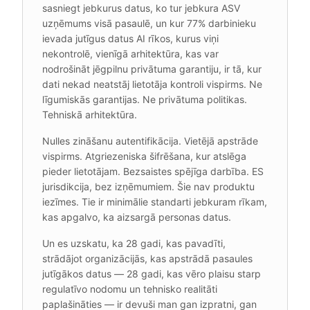
sasniegt jebkurus datus, ko tur jebkura ASV
uzņēmums visā pasaulē, un kur 77% darbinieku
ievada jutīgus datus AI rīkos, kurus viņi
nekontrolē, vienīgā arhitektūra, kas var
nodrošināt jēgpilnu privātuma garantiju, ir tā, kur
dati nekad neatstāj lietotāja kontroli vispirms. Ne
līgumiskās garantijas. Ne privātuma politikas.
Tehniskā arhitektūra.
Nulles zināšanu autentifikācija. Vietējā apstrāde
vispirms. Atgriezeniska šifrēšana, kur atslēga
pieder lietotājam. Bezsaistes spējīga darbība. ES
jurisdikcija, bez izņēmumiem. Šie nav produktu
iezīmes. Tie ir minimālie standarti jebkuram rīkam,
kas apgalvo, ka aizsargā personas datus.
Un es uzskatu, ka 28 gadi, kas pavadīti,
strādājot organizācijās, kas apstrādā pasaules
jutīgākos datus — 28 gadi, kas vēro plaisu starp
regulatīvo nodomu un tehnisko realitāti
paplašināties — ir devuši man gan izpratni, gan