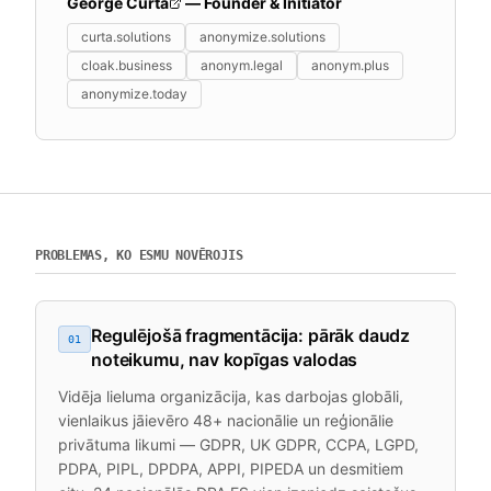
George Curta
— Founder & Initiator
curta.solutions
anonymize.solutions
cloak.business
anonym.legal
anonym.plus
anonymize.today
PROBLEMAS, KO ESMU NOVĒROJIS
Regulējošā fragmentācija: pārāk daudz
01
noteikumu, nav kopīgas valodas
Vidēja lieluma organizācija, kas darbojas globāli,
vienlaikus jāievēro 48+ nacionālie un reģionālie
privātuma likumi — GDPR, UK GDPR, CCPA, LGPD,
PDPA, PIPL, DPDPA, APPI, PIPEDA un desmitiem