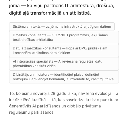
jomā — kā viņu partneris IT arhitektūrā, drošībā,
digitālajā transformācijā un atbilstībā.
Sistēmu arhitekts — uzņēmuma infrastruktūra jutīgiem datiem
Drošības konsultants — ISO 27001 programmas, iekļūšanas
testi, drošības arhitektūra
Datu aizsardzības konsultants — kopā ar DPO, juridiskajām
komandām, atbilstības darbiniekiem
AI integrācijas speciālists — AI ieviešana regulētās, datu
pārvaldības kritiskās vidēs
Dibinātājs un iniciators — identificējot plaisu, definējot
redzējumu, apvienojot komandu, lai izveidotu to, kas tirgū trūka
To, ko esmu novērojis 28 gadu laikā, nav lēna evolūcija. Tā
ir krīze lēnā kustībā — tā, kas sasniedza kritisko punktu ar
ģeneratīvās AI parādīšanos un globālo privātuma
regulējumu pārklāšanos.