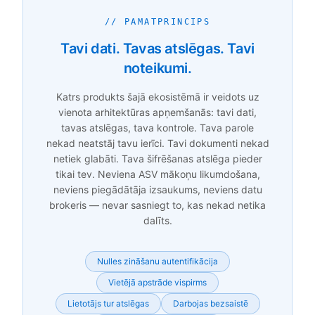
// PAMATPRINCIPS
Tavi dati. Tavas atslēgas. Tavi
noteikumi.
Katrs produkts šajā ekosistēmā ir veidots uz
vienota arhitektūras apņemšanās: tavi dati,
tavas atslēgas, tava kontrole. Tava parole
nekad neatstāj tavu ierīci. Tavi dokumenti nekad
netiek glabāti. Tava šifrēšanas atslēga pieder
tikai tev. Neviena ASV mākoņu likumdošana,
neviens piegādātāja izsaukums, neviens datu
brokeris — nevar sasniegt to, kas nekad netika
dalīts.
Nulles zināšanu autentifikācija
Vietējā apstrāde vispirms
Lietotājs tur atslēgas
Darbojas bezsaistē