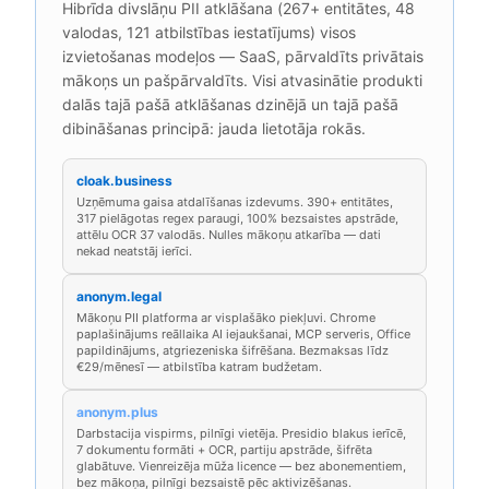
Hibrīda divslāņu PII atklāšana (267+ entitātes, 48
valodas, 121 atbilstības iestatījums) visos
izvietošanas modeļos — SaaS, pārvaldīts privātais
mākoņs un pašpārvaldīts. Visi atvasinātie produkti
dalās tajā pašā atklāšanas dzinējā un tajā pašā
dibināšanas principā: jauda lietotāja rokās.
cloak.business
Uzņēmuma gaisa atdalīšanas izdevums. 390+ entitātes,
317 pielāgotas regex paraugi, 100% bezsaistes apstrāde,
attēlu OCR 37 valodās. Nulles mākoņu atkarība — dati
nekad neatstāj ierīci.
anonym.legal
Mākoņu PII platforma ar visplašāko piekļuvi. Chrome
paplašinājums reāllaika AI iejaukšanai, MCP serveris, Office
papildinājums, atgriezeniska šifrēšana. Bezmaksas līdz
€29/mēnesī — atbilstība katram budžetam.
anonym.plus
Darbstacija vispirms, pilnīgi vietēja. Presidio blakus ierīcē,
7 dokumentu formāti + OCR, partiju apstrāde, šifrēta
glabātuve. Vienreizēja mūža licence — bez abonementiem,
bez mākoņa, pilnīgi bezsaistē pēc aktivizēšanas.