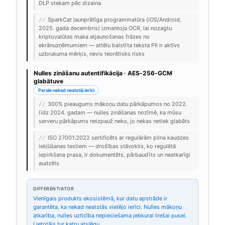
DLP stekam pēc dizaina
SparkCat ļaunprātīga programmatūra (iOS/Android,
//
2025. gada decembris) izmantoja OCR, lai nozagtu
kriptovalūtas maka atjaunošanas frāzes no
ekrānuzņēmumiem — attēlu balstīta teksta PII ir aktīvs
uzbrukuma mērķis, nevis teorētisks risks
Nulles zināšanu autentifikācija · AES-256-GCM
glabātuve
Parole nekad neatstāj ierīci
300% pieaugums mākoņu datu pārkāpumos no 2022.
//
līdz 2024. gadam — nulles zināšanas nozīmē, ka mūsu
serveru pārkāpums neizpauž neko, jo nekas netiek glabāts
ISO 27001:2022 sertificēts ar regulārām pilna kaudzes
//
iekļūšanas testiem — drošības stāvoklis, ko regulētā
iepirkšana prasa, ir dokumentēts, pārbaudīts un neatkarīgi
audzēts
DIFFERENTIATOR
Vienīgais produkts ekosistēmā, kur datu apstrāde ir
garantēta, ka nekad neatstās vietējo ierīci. Nulles mākoņu
atkarība, nulles uzticība nepieciešama jebkurai trešai pusei.
Lietotājs tur katru atslēgu.