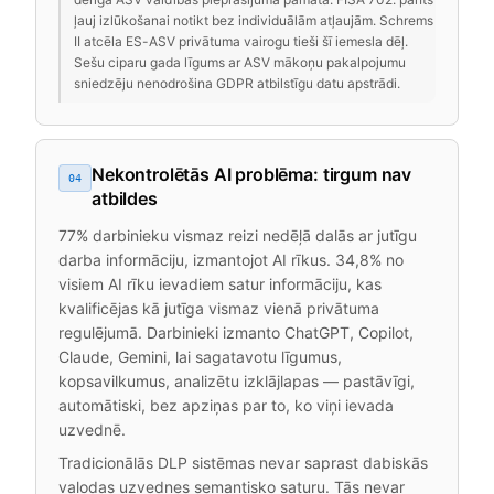
ļauj izlūkošanai notikt bez individuālām atļaujām. Schrems
II atcēla ES-ASV privātuma vairogu tieši šī iemesla dēļ.
Sešu ciparu gada līgums ar ASV mākoņu pakalpojumu
sniedzēju nenodrošina GDPR atbilstīgu datu apstrādi.
Nekontrolētās AI problēma: tirgum nav
04
atbildes
77% darbinieku vismaz reizi nedēļā dalās ar jutīgu
darba informāciju, izmantojot AI rīkus. 34,8% no
visiem AI rīku ievadiem satur informāciju, kas
kvalificējas kā jutīga vismaz vienā privātuma
regulējumā. Darbinieki izmanto ChatGPT, Copilot,
Claude, Gemini, lai sagatavotu līgumus,
kopsavilkumus, analizētu izklājlapas — pastāvīgi,
automātiski, bez apziņas par to, ko viņi ievada
uzvednē.
Tradicionālās DLP sistēmas nevar saprast dabiskās
valodas uzvednes semantisko saturu. Tās nevar