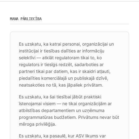
MANA PĀRLIECĪBA
Es uzskatu, ka katrai personai, organizācijai un
institūcijai ir tiesības dalīties ar informāciju
selektīvi — atklāt regulatoram tikai to, ko
regulators ir tiesīgs redzēt, sadarboties ar
partneri tikai par datiem, kas ir skaidri atļauti,
piedalīties komerciālajā un publiskajā dzīvē,
neatsakoties no tā, kas jāpaliek privātam.
Es uzskatu, ka šai tiesībai jābūt praktiski
īstenojamai visiem — ne tikai organizācijām ar
atbilstības departamentiem un uzņēmuma
programmatūras budžetiem. Privātums nevar būt
mēroga privilēģija.
Es uzskatu, ka pasaulē, kur ASV likums var