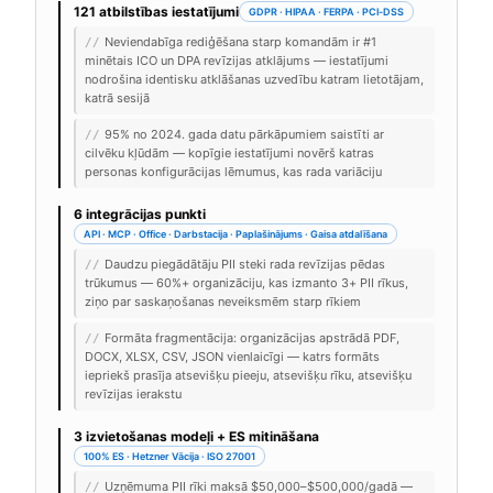
121 atbilstības iestatījumi
GDPR · HIPAA · FERPA · PCI-DSS
Neviendabīga rediģēšana starp komandām ir #1
//
minētais ICO un DPA revīzijas atklājums — iestatījumi
nodrošina identisku atklāšanas uzvedību katram lietotājam,
katrā sesijā
95% no 2024. gada datu pārkāpumiem saistīti ar
//
cilvēku kļūdām — kopīgie iestatījumi novērš katras
personas konfigurācijas lēmumus, kas rada variāciju
6 integrācijas punkti
API · MCP · Office · Darbstacija · Paplašinājums · Gaisa atdalīšana
Daudzu piegādātāju PII steki rada revīzijas pēdas
//
trūkumus — 60%+ organizāciju, kas izmanto 3+ PII rīkus,
ziņo par saskaņošanas neveiksmēm starp rīkiem
Formāta fragmentācija: organizācijas apstrādā PDF,
//
DOCX, XLSX, CSV, JSON vienlaicīgi — katrs formāts
iepriekš prasīja atsevišķu pieeju, atsevišķu rīku, atsevišķu
revīzijas ierakstu
3 izvietošanas modeļi + ES mitināšana
100% ES · Hetzner Vācija · ISO 27001
Uzņēmuma PII rīki maksā $50,000–$500,000/gadā —
//