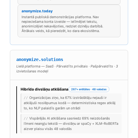
anonymize.today
Instantā publiskā demonstrācijas platforma. Nav
nepieciešama konta izveide — ielīmējiet tekstu,
anonimizējiet nekavējoties, redziet dzinēju darbībā.
Ātrākais veids, kā pieredzēt, ko dara ekosistēma.
anonymize.solutions
Lielā platforma — SaaS · Pārvaldīts privātais · Pašpārvaldīts · 3
izvietošanas modeļi
Hibrīda divslāņu atklāšana
267+ entitātes · 48 valodas
Organizācijas ziņo, ka 67% izstrādātāju nejauši ir
//
atklājuši noslēpumus kodā — deterministiska regex atklāj
to, ko NLP palaidīs garām un otrādi
Vispārējās AI atklāšana sasniedz 69% neizdošanās
//
līmeni neangļu tekstā — divslāņu ar spaCy + XLM-RoBERTa
aizver plaisu visās 48 valodās