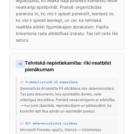
ieguldījumu, ko lielākā daļa juridisko komandu nevar
neatkarīgi apstiprināt. Praksē: organizācijas
paraksta to, ko viņi ir spiesti parakstīt, iesniedz to,
ko viņi ir spiesti iesniegt, un cer, ka tehniskā
realitāte atbilst līgumiskajam aprakstam. Papīra
briesmonis rada atbilstības izskatu. Tas reti rada tās
saturu.
Tehniskā nepietiekamība: rīki neatbilst
03
pienākumam
// Probabilistiskā AI atpazīšana
Ģeneratīvās AI balstīta PII atklāšana nav deterministiska.
Tas pats dokuments, kas apstrādāts divreiz, rada
atšķirīgus rezultātus. Pamatā nesavienojams ar atbilstību
— kur jums jāparāda, reproducējami un pārbaudāmi, ka
konkrēti dati tika atklāti un apstrādāti pareizi.
// DIY deterministiskie sistēmas
Microsoft Presidio, spaCy, Stanza — inženierijas