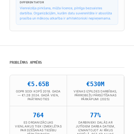
DIFFERENTIATOR
Vienreizēja pirkšana, mūža licence, pilnīga bezsaistes
darbība. Organizācijām, kurām datu suverenitāte ir absolūta
prasība un mākoņu atkarība ir arhitektoniski nepieņemama.
PROBLĒMAS APMĒRS
€5.65B
€530M
GDPR SODI KOPŠ 2018. GADA
VIENAS IZPILDES DARBĪBAS,
— €1.2B 2024. GADĀ VIEN,
PĀRROBEŽU PĀRSŪTĪŠANAS
PAĀTRINOTIES
PĀRKĀPUMI (2025)
764
77%
ES ORGANIZĀCIJAS
DARBINIEKI DALĀS AR
VIENLAIKUS TIEK IZMEKLĒTAS
JUTĪGIEM DARBA DATIEM,
PAR DZĒŠANAS TIESĪBU
IZMANTOJOT AI RĪKUS