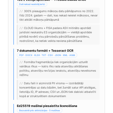
Dati nekad neatstāj ierīci
300% pieaugums mākoņu datu pārkāpumos no 2022.
//
līdz 2024. gadam — dati, kas nekad neieiet mākoņos, nevar
tikt atklāti mākoņu pārkāpumā
CLOUD likums + FISA padara ASV mitināto apstrādi
//
juridiski neskaidru ES organizācijām — vietējā apstrāde
pilnībā novērš visu pārrobežu pārsūtīšanas problēmu,
nodrošinot, ka netiek veikta neviena pārsūtīšana
7 dokumentu formāti + Tesseract OCR
PDF · DOCX · XLSX · TXT · CSV · JSON · XML · Attēli
Formāta fragmentācija liek organizācijām uzturēt
//
vairākus rīkus — katrs rīks rada atsevišķu atklāšanas
politiku, atsevišķu revīzijas ierakstu, atsevišķu neveiksmes
režīmu
Datu faili ir aizmirstā PII virsma — izstrādātāji
//
koncentrējas uz datu bāzēm, bet žurnāli satur API atslēgas,
lietotāju ID, IP adreses; CSV un JSON tiek dabiski atbalstīti
kopā ar strukturētiem dokumentiem
Ed25519 mašīnai piesaistīta licencēšana
Bezsaistē pēc aktivizācijas · 5 mašīnas