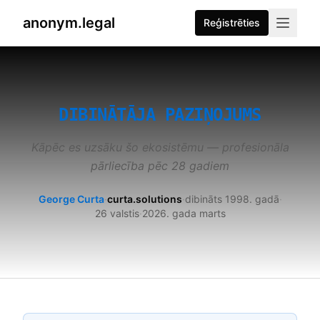
anonym.legal
Reģistrēties
2026-08-07
By
George Curta
·
Last updated 2026-08-07
DIBINĀTĀJA PAZIŅOJUMS
Kāpēc es uzsāku šo ekosistēmu — profesionāla
pārliecība pēc 28 gadiem
George Curta
·
curta.solutions
·
dibināts 1998. gadā
·
26 valstis
·
2026. gada marts