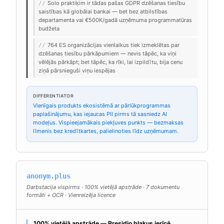
Solo praktiķim ir tādas pašas GDPR dzēšanas tiesību
//
saistības kā globālai bankai — bet bez atbilstības
departamenta vai €500K/gadā uzņēmuma programmatūras
budžeta
764 ES organizācijas vienlaikus tiek izmeklētas par
//
dzēšanas tiesību pārkāpumiem — nevis tāpēc, ka viņi
vēlējās pārkāpt; bet tāpēc, ka rīki, lai izpildītu, bija cenu
ziņā pārsnieguši viņu iespējas
DIFFERENTIATOR
Vienīgais produkts ekosistēmā ar pārlūkprogrammas
paplašinājumu, kas iejaucas PII pirms tā sasniedz AI
modeļus. Vispieejamākais piekļuves punkts — bezmaksas
līmenis bez kredītkartes, palielinoties līdz uzņēmumam.
anonym.plus
Darbstacija vispirms · 100% vietējā apstrāde · 7 dokumentu
formāti + OCR · Vienreizēja licence
100% vietējā apstrāde — Presidio blakus ierīcē