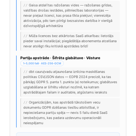
Gaisa atdalītas ražošanas vides — ražošanas grīdas,
//
valdības drošas iestādes, pētniecības laboratorijas —
nevar pieļaut licenci, kas prasa tīkla piekļuvi; vienreizēja
aktivizācija, pēc tam pilnīgi bezsaistes darbība ir vienīgā
dzīvotspējīgā arhitektūra
Mūža licences bez atkārtotas SaaS atkarības: lietotājs
//
pieder savai instalācijai; piegādātāja abonementa atcelšana
nevar atslēgt rīku kritiskā apstrādes brīdī
Partiju apstrāde · Šifrēta glabātuve · Vēsture
1–5,000 faili · AES-256-GCM
dbt cauruļvadu atjaunošana iznīcina maskēšanas
//
politikas CSV/JSON datos — EDPB 2024 precizē, ka tas
pārkāpj GDPR 5. panta 1. punkta (a) noteikumus; glabātuves
uzglabāšana ar šifrētu vēsturi nozīmē, ka katram
apstrādātajam failam ir auditable, atgūstams ieraksts
Organizācijām, kas apstrādā tūkstošiem vecu
//
dokumentu GDPR dzēšanas tiesību atbilstībai, ir
nepieciešama partiju spēja — nevis 5 failu dienā SaaS
ierobežojums, kas padara uzdevumu operacionāli
neiespējamu