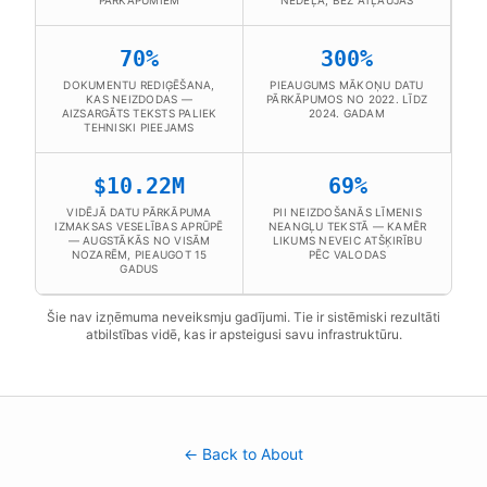
PĀRKĀPUMIEM
NEDĒĻĀ, BEZ ATĻAUJAS
70%
300%
DOKUMENTU REDIĢĒŠANA,
PIEAUGUMS MĀKOŅU DATU
KAS NEIZDODAS —
PĀRKĀPUMOS NO 2022. LĪDZ
AIZSARGĀTS TEKSTS PALIEK
2024. GADAM
TEHNISKI PIEEJAMS
$10.22M
69%
VIDĒJĀ DATU PĀRKĀPUMA
PII NEIZDOŠANĀS LĪMENIS
IZMAKSAS VESELĪBAS APRŪPĒ
NEANGĻU TEKSTĀ — KAMĒR
— AUGSTĀKĀS NO VISĀM
LIKUMS NEVEIC ATŠĶIRĪBU
NOZARĒM, PIEAUGOT 15
PĒC VALODAS
GADUS
Šie nav izņēmuma neveiksmju gadījumi. Tie ir sistēmiski rezultāti
atbilstības vidē, kas ir apsteigusi savu infrastruktūru.
← Back to About