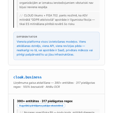
organizācijām ar izmaksu ierobežojumiem vēsturiski nav
bijusi neviena iespēja
CLOUD likums + FISA 702. pants nozīmē, ka ASV
//
mitinātā "GDPR atbilstošā" apstrāde ir līgumiska fikcija —
tikai ES mitināšana pilnībā novērš šo risku
DIFFERENTIATOR
Vienota platforma visos izvietošanas modeļos. Viens
atklāšanas dzinējs, viena API, viena revīzijas pēda —
neatkarīgi no tā, vai apstrāde ir SaaS, privātais mākoņs vai
pilnīgi pašpārvaldīts uz jūsu infrastruktūras.
cloak.business
Uzņēmuma gaisa atdalīšana — 390+ entitātes · 317 pielāgotas
regex · 100% bezsaistē · Attēlu OCR
390+ entitātes · 317 pielāgotas regex
Augstākā pārklājuma pakāpe ekosistēmā
Nozares specifiska PII — kodu kods, militārā dienesta
//