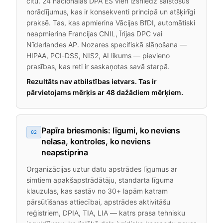
citu. 24 nacionālās DPA ES vien izsniedz saistošus
norādījumus, kas ir konsekventi principā un atšķirīgi
praksē. Tas, kas apmierina Vācijas BfDI, automātiski
neapmierina Francijas CNIL, Īrijas DPC vai
Nīderlandes AP. Nozares specifiskā slāņošana —
HIPAA, PCI-DSS, NIS2, AI likums — pievieno
prasības, kas reti ir saskaņotas savā starpā.
Rezultāts nav atbilstības ietvars. Tas ir
pārvietojams mērķis ar 48 dažādiem mērķiem.
Papīra briesmonis: līgumi, ko neviens
02
nelasa, kontroles, ko neviens
neapstiprina
Organizācijas uztur datu apstrādes līgumus ar
simtiem apakšapstrādātāju, standarta līguma
klauzulas, kas sastāv no 30+ lapām katram
pārsūtīšanas attiecībai, apstrādes aktivitāšu
reģistriem, DPIA, TIA, LIA — katrs prasa tehnisku