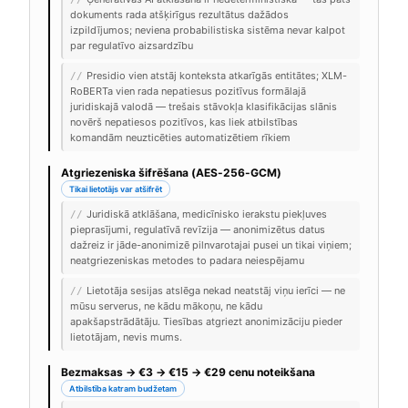
dokuments rada atšķirīgus rezultātus dažādos
izpildījumos; neviena probabilistiska sistēma nevar kalpot
par regulatīvo aizsardzību
Presidio vien atstāj konteksta atkarīgās entitātes; XLM-
//
RoBERTa vien rada nepatiesus pozitīvus formālajā
juridiskajā valodā — trešais stāvokļa klasifikācijas slānis
novērš nepatiesos pozitīvos, kas liek atbilstības
komandām neuzticēties automatizētiem rīkiem
Atgriezeniska šifrēšana (AES-256-GCM)
Tikai lietotājs var atšifrēt
Juridiskā atklāšana, medicīnisko ierakstu piekļuves
//
pieprasījumi, regulatīvā revīzija — anonimizētus datus
dažreiz ir jāde-anonimizē pilnvarotajai pusei un tikai viņiem;
neatgriezeniskas metodes to padara neiespējamu
Lietotāja sesijas atslēga nekad neatstāj viņu ierīci — ne
//
mūsu serverus, ne kādu mākoņu, ne kādu
apakšapstrādātāju. Tiesības atgriezt anonimizāciju pieder
lietotājam, nevis mums.
Bezmaksas → €3 → €15 → €29 cenu noteikšana
Atbilstība katram budžetam