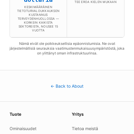
TEE EROA KIELEN MUKAAN
KESKIMÄÄRÄINEN
TIETOTURVALOUKKAUKSEN
KUSTANNUS
TERVEYDENHUOLLOSSA —
KORKEIN KAIKISTA
SEKTOREISTA, NOUSEE 15
VUOTTA
Nämä eivät ole poikkeuksellisia epäonnistumisia. Ne ovat
järjestelmällisiä seurauksia vaatimustenmukaisuusympäristöstä, joka
on ylittänyt oman infrastruktuurinsa.
← Back to About
About this page
Tuote
Yritys
We update this page when our platform or the law chang
Read our
founder note
for how we work.
Ominaisuudet
Tietoa meistä
Each change shows up in the timestamp at the top.