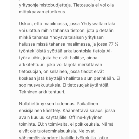
yritysohjelmistobudjetteja. Tietosuoja ei voi olla
mittakaavan etuoikeus.
Uskon, että maailmassa, jossa Yhdysvaltain laki
voi ulottua mihin tahansa tietoon, jota pidetään
minkä tahansa Yhdysvaltalaisen yrityksen
hallussa missä tahansa maailmassa, ja jossa 77 %
työntekijöistä syöttää arkaluontoisia tietoja AI-
työkaluihin, joita he eivät hallitse, ainoa
arkkitehtuuri, joka voi tarjota merkittävän
tietosuojan, on sellainen, jossa tiedot eivät
koskaan jätä käyttäjän hallintaa alun perinkään. Ei
sopimusvakuutuksia. Ei tietosuojakäytäntöjä.
Tekninen arkkitehtuuri.
Nollatietämyksen todennus. Paikallinen
ensisijainen käsittely. Käännettävä salaus, jossa
avain kuuluu käyttäjälle. Offline-kykyinen
toiminta. EU:n toimivalta, ei poikkeuksia. Nämä
eivät ole tuoteominaisuuksia. Ne ovat
vähimmäisstandardi kaikille työkaluilla, jotka