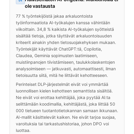
04
ole vastausta
77 % työntekijöistä jakaa arkaluontoista
työinformaatiota AI-työkalujen kanssa vähintään
viikoittain. 34,8 % kaikista AI-työkalujen syötteistä
sisältää tietoja, jotka täyttävät arkaluontoisuuden
kriteerit ainakin yhden tietosuojakehyksen mukaan.
Työntekijät käyttävät ChatGPT:tä, Copilotia,
Claudea, Geminia sopimusten laatimiseen,
muistiinpanojen tiivistämiseen, taulukkolaskentojen
analysoimiseen — jatkuvasti, automaattisesti, ilman
tietoisuutta siitä, mitä he liittävät kehotteeseen.
Perinteiset DLP-järjestelmät eivät voi ymmärtää
luonnollisen kielen kehotteen semanttista sisältöä.
Ne eivät voi erottaa kehittäjää, joka pyytää AI:ta
selittämään koodimallia, kehittäjästä, joka liittää 50
000 tietueen tuotantotietokannan samaan ikkunaan.
AI-mallit käsittelevät kaiken. Ne eivät tarjoa suojaa,
varoituksia tai tarkastushistoriaa, johon DPO voi
luottaa.