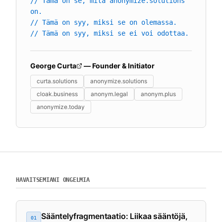
// Tämä on se, mitä anonymize.solutions
on.
// Tämä on syy, miksi se on olemassa.
// Tämä on syy, miksi se ei voi odottaa.
George Curta
— Founder & Initiator
curta.solutions
anonymize.solutions
cloak.business
anonym.legal
anonym.plus
anonymize.today
HAVAITSEMIANI ONGELMIA
Sääntelyfragmentaatio: Liikaa sääntöjä,
01