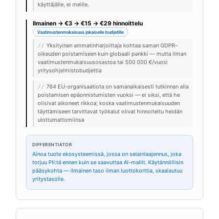
käyttäjälle, ei meille.
Ilmainen → €3 → €15 → €29 hinnoittelu
Vaatimustenmukaisuus jokaiselle budjetille
Yksityinen ammatinharjoittaja kohtaa saman GDPR-
//
oikeuden poistamiseen kuin globaali pankki — mutta ilman
vaatimustenmukaisuusosastoa tai 500 000 €/vuosi
yritysohjelmistobudjettia
764 EU-organisaatiota on samanaikaisesti tutkinnan alla
//
poistamisen epäonnistumisten vuoksi — ei siksi, että he
olisivat aikoneet rikkoa; koska vaatimustenmukaisuuden
täyttämiseen tarvittavat työkalut olivat hinnoiteltu heidän
ulottumattomiinsa
DIFFERENTIATOR
Ainoa tuote ekosysteemissä, jossa on selainlaajennus, joka
torjuu PII:tä ennen kuin se saavuttaa AI-mallit. Käytännöllisin
pääsykohta — ilmainen taso ilman luottokorttia, skaalautuu
yritystasolle.