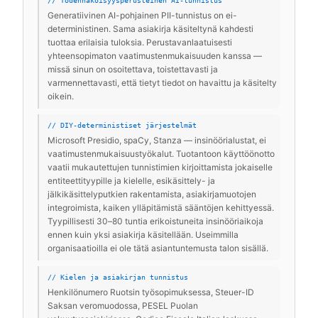
// Todennäköisyysperusteinen AI-tunnistus
Generatiivinen AI-pohjainen PII-tunnistus on ei-
deterministinen. Sama asiakirja käsiteltynä kahdesti
tuottaa erilaisia tuloksia. Perustavanlaatuisesti
yhteensopimaton vaatimustenmukaisuuden kanssa —
missä sinun on osoitettava, toistettavasti ja
varmennettavasti, että tietyt tiedot on havaittu ja käsitelty
oikein.
// DIY-deterministiset järjestelmät
Microsoft Presidio, spaCy, Stanza — insinöörialustat, ei
vaatimustenmukaisuustyökalut. Tuotantoon käyttöönotto
vaatii mukautettujen tunnistimien kirjoittamista jokaiselle
entiteettityypille ja kielelle, esikäsittely- ja
jälkikäsittelyputkien rakentamista, asiakirjamuotojen
integroimista, kaiken ylläpitämistä sääntöjen kehittyessä.
Tyypillisesti 30–80 tuntia erikoistuneita insinööriaikoja
ennen kuin yksi asiakirja käsitellään. Useimmilla
organisaatioilla ei ole tätä asiantuntemusta talon sisällä.
// Kielen ja asiakirjan tunnistus
Henkilönumero Ruotsin työsopimuksessa, Steuer-ID
Saksan veromuodossa, PESEL Puolan