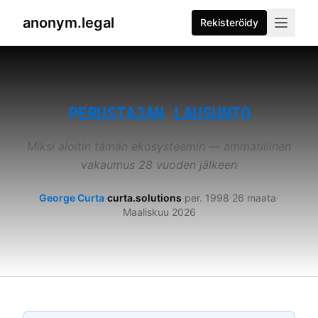
anonym.legal
Rekisteröidy
2026-07-26
By
George Curta
·
Last updated 2026-07-26
PERUSTAJAN LAUSUNTO
Miksi aloitin tämän ekosysteemin — ammatillinen
vakaumus 28 vuoden jälkeen
George Curta
·
curta.solutions
·
per. 1998
·
26 maata
·
Maaliskuu 2026