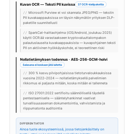
Kuvan OCR — Teksti PII kuvissa
37 OCR-kielipakettia
Microsoft Purview ei voi skannata JPEG/PNG — tekstin
//
PII kuvakaappauksissa on täysin näkymätön yrityksen DLP-
paketille suunnitellusti
SparkCat-haittaohjelma (iOS/Android, joulukuu 2025)
//
käytti OCR:ää varastaakseen kryptovaluuttalompakon
palautuslauseita kuvakaappauksista — kuvapohjainen teksti
PII on aktiivinen hyökkäyskohde, ei teoreettinen riski
Nollatietämyksen todennus · AES-256-GCM-holvi
Salasana ei koskaan jätä laitetta
300 % kasvu pilvipohjaisissa tietoturvaloukkauksissa
//
vuosina 2022–2024 — nollatietämyksellä palvelimien
rikkomus ei paljasta mitään, koska mitään ei tallenneta
ISO 27001:2022 sertifioitu säännöllisellä täydellä
//
pentestaamisella — sääntelyhankinnat vaativat
turvallisuusaseman dokumentointia, vahvistamista ja
riippumatonta auditointia
DIFFERENTIATOR
Ainoa tuote ekosysteemissä, jossa tietojenkäsittely on