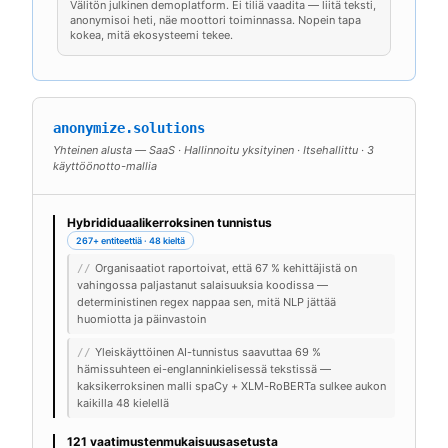
Välitön julkinen demoplatform. Ei tiliä vaadita — liitä teksti,
anonymisoi heti, näe moottori toiminnassa. Nopein tapa
kokea, mitä ekosysteemi tekee.
anonymize.solutions
Yhteinen alusta — SaaS · Hallinnoitu yksityinen · Itsehallittu · 3
käyttöönotto-mallia
Hybrididuaalikerroksinen tunnistus
267+ entiteettiä · 48 kieltä
Organisaatiot raportoivat, että 67 % kehittäjistä on
//
vahingossa paljastanut salaisuuksia koodissa —
deterministinen regex nappaa sen, mitä NLP jättää
huomiotta ja päinvastoin
Yleiskäyttöinen AI-tunnistus saavuttaa 69 %
//
hämissuhteen ei-englanninkielisessä tekstissä —
kaksikerroksinen malli spaCy + XLM-RoBERTa sulkee aukon
kaikilla 48 kielellä
121 vaatimustenmukaisuusasetusta