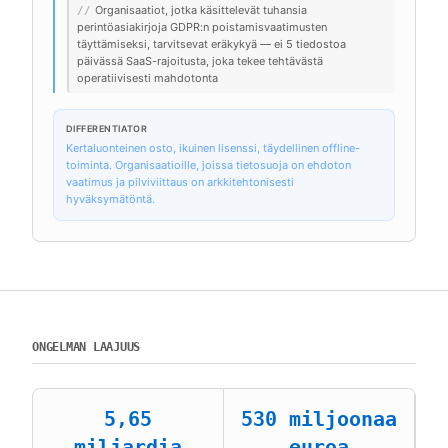
Organisaatiot, jotka käsittelevät tuhansia
//
perintöasiakirjoja GDPR:n poistamisvaatimusten
täyttämiseksi, tarvitsevat eräkykyä — ei 5 tiedostoa
päivässä SaaS-rajoitusta, joka tekee tehtävästä
operatiivisesti mahdotonta
DIFFERENTIATOR
Kertaluonteinen osto, ikuinen lisenssi, täydellinen offline-
toiminta. Organisaatioille, joissa tietosuoja on ehdoton
vaatimus ja pilviviittaus on arkkitehtonisesti
hyväksymätöntä.
ONGELMAN LAAJUUS
5,65
530 miljoonaa
miljardia
euroa