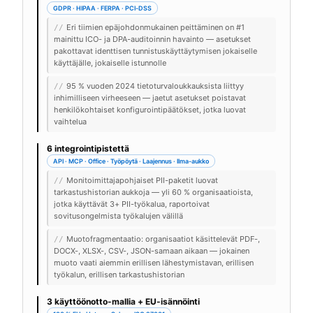
GDPR · HIPAA · FERPA · PCI-DSS
Eri tiimien epäjohdonmukainen peittäminen on #1
//
mainittu ICO- ja DPA-auditoinnin havainto — asetukset
pakottavat identtisen tunnistuskäyttäytymisen jokaiselle
käyttäjälle, jokaiselle istunnolle
95 % vuoden 2024 tietoturvaloukkauksista liittyy
//
inhimilliseen virheeseen — jaetut asetukset poistavat
henkilökohtaiset konfigurointipäätökset, jotka luovat
vaihtelua
6 integrointipistettä
API · MCP · Office · Työpöytä · Laajennus · Ilma-aukko
Monitoimittajapohjaiset PII-paketit luovat
//
tarkastushistorian aukkoja — yli 60 % organisaatioista,
jotka käyttävät 3+ PII-työkalua, raportoivat
sovitusongelmista työkalujen välillä
Muotofragmentaatio: organisaatiot käsittelevät PDF-,
//
DOCX-, XLSX-, CSV-, JSON-samaan aikaan — jokainen
muoto vaati aiemmin erillisen lähestymistavan, erillisen
työkalun, erillisen tarkastushistorian
3 käyttöönotto-mallia + EU-isännöinti