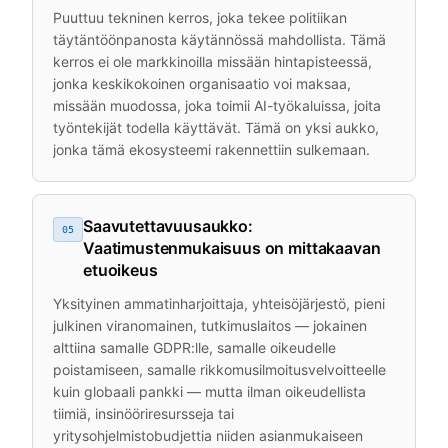
Puuttuu tekninen kerros, joka tekee politiikan
täytäntöönpanosta käytännössä mahdollista. Tämä
kerros ei ole markkinoilla missään hintapisteessä,
jonka keskikokoinen organisaatio voi maksaa,
missään muodossa, joka toimii AI-työkaluissa, joita
työntekijät todella käyttävät. Tämä on yksi aukko,
jonka tämä ekosysteemi rakennettiin sulkemaan.
Saavutettavuusaukko:
05
Vaatimustenmukaisuus on mittakaavan
etuoikeus
Yksityinen ammatinharjoittaja, yhteisöjärjestö, pieni
julkinen viranomainen, tutkimuslaitos — jokainen
alttiina samalle GDPR:lle, samalle oikeudelle
poistamiseen, samalle rikkomusilmoitusvelvoitteelle
kuin globaali pankki — mutta ilman oikeudellista
tiimiä, insinööriresursseja tai
yritysohjelmistobudjettia niiden asianmukaiseen