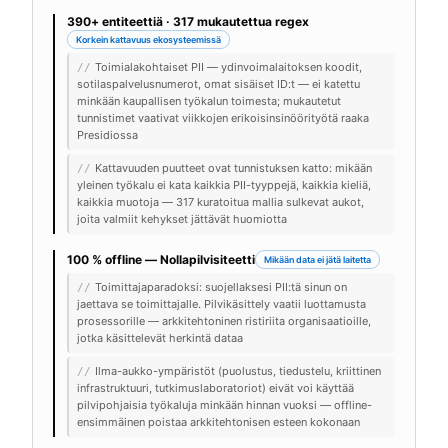
390+ entiteettiä · 317 mukautettua regex
Korkein kattavuus ekosysteemissä
Toimialakohtaiset PII — ydinvoimalaitoksen koodit,
//
sotilaspalvelusnumerot, omat sisäiset ID:t — ei katettu
minkään kaupallisen työkalun toimesta; mukautetut
tunnistimet vaativat viikkojen erikoisinsinöörityötä raaka
Presidiossa
Kattavuuden puutteet ovat tunnistuksen katto: mikään
//
yleinen työkalu ei kata kaikkia PII-tyyppejä, kaikkia kieliä,
kaikkia muotoja — 317 kuratoitua mallia sulkevat aukot,
joita valmiit kehykset jättävät huomiotta
100 % offline — Nollapilvisiteetti
Mikään data ei jätä laitetta
Toimittajaparadoksi: suojellaksesi PII:tä sinun on
//
jaettava se toimittajalle. Pilvikäsittely vaatii luottamusta
prosessorille — arkkitehtoninen ristiriita organisaatioille,
jotka käsittelevät herkintä dataa
Ilma-aukko-ympäristöt (puolustus, tiedustelu, kriittinen
//
infrastruktuuri, tutkimuslaboratoriot) eivät voi käyttää
pilvipohjaisia työkaluja minkään hinnan vuoksi — offline-
ensimmäinen poistaa arkkitehtonisen esteen kokonaan