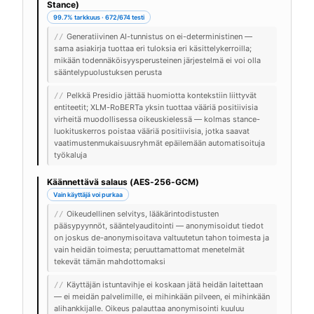
Stance)
99.7% tarkkuus · 672/674 testi
Generatiivinen AI-tunnistus on ei-deterministinen —
//
sama asiakirja tuottaa eri tuloksia eri käsittelykerroilla;
mikään todennäköisyysperusteinen järjestelmä ei voi olla
sääntelypuolustuksen perusta
Pelkkä Presidio jättää huomiotta kontekstiin liittyvät
//
entiteetit; XLM-RoBERTa yksin tuottaa vääriä positiivisia
virheitä muodollisessa oikeuskielessä — kolmas stance-
luokituskerros poistaa vääriä positiivisia, jotka saavat
vaatimustenmukaisuusryhmät epäilemään automatisoituja
työkaluja
Käännettävä salaus (AES-256-GCM)
Vain käyttäjä voi purkaa
Oikeudellinen selvitys, lääkärintodistusten
//
pääsypyynnöt, sääntelyauditointi — anonymisoidut tiedot
on joskus de-anonymisoitava valtuutetun tahon toimesta ja
vain heidän toimesta; peruuttamattomat menetelmät
tekevät tämän mahdottomaksi
Käyttäjän istuntavihje ei koskaan jätä heidän laitettaan
//
— ei meidän palvelimille, ei mihinkään pilveen, ei mihinkään
alihankkijalle. Oikeus palauttaa anonymisointi kuuluu