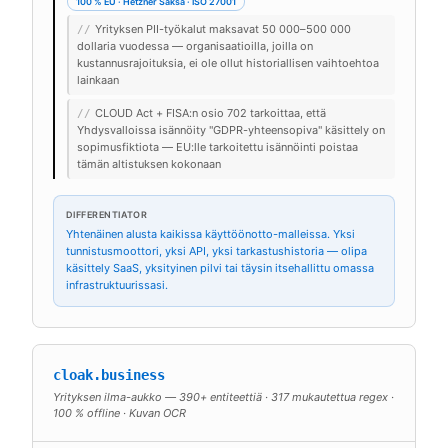
100 % EU · Hetzner Saksa · ISO 27001
Yrityksen PII-työkalut maksavat 50 000–500 000
//
dollaria vuodessa — organisaatioilla, joilla on
kustannusrajoituksia, ei ole ollut historiallisen vaihtoehtoa
lainkaan
CLOUD Act + FISA:n osio 702 tarkoittaa, että
//
Yhdysvalloissa isännöity "GDPR-yhteensopiva" käsittely on
sopimusfiktiota — EU:lle tarkoitettu isännöinti poistaa
tämän altistuksen kokonaan
DIFFERENTIATOR
Yhtenäinen alusta kaikissa käyttöönotto-malleissa. Yksi
tunnistusmoottori, yksi API, yksi tarkastushistoria — olipa
käsittely SaaS, yksityinen pilvi tai täysin itsehallittu omassa
infrastruktuurissasi.
cloak.business
Yrityksen ilma-aukko — 390+ entiteettiä · 317 mukautettua regex ·
100 % offline · Kuvan OCR