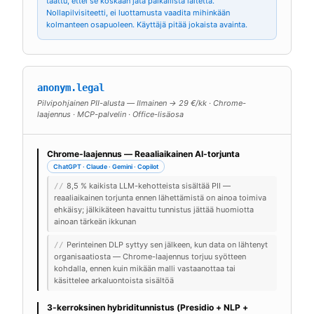
taattu, ettei se koskaan jätä paikallista laitetta.
Nollapilvisiteetti, ei luottamusta vaadita mihinkään
kolmanteen osapuoleen. Käyttäjä pitää jokaista avainta.
anonym.legal
Pilvipohjainen PII-alusta — Ilmainen → 29 €/kk · Chrome-
laajennus · MCP-palvelin · Office-lisäosa
Chrome-laajennus — Reaaliaikainen AI-torjunta
ChatGPT · Claude · Gemini · Copilot
8,5 % kaikista LLM-kehotteista sisältää PII —
//
reaaliaikainen torjunta ennen lähettämistä on ainoa toimiva
ehkäisy; jälkikäteen havaittu tunnistus jättää huomiotta
ainoan tärkeän ikkunan
Perinteinen DLP syttyy sen jälkeen, kun data on lähtenyt
//
organisaatiosta — Chrome-laajennus torjuu syötteen
kohdalla, ennen kuin mikään malli vastaanottaa tai
käsittelee arkaluontoista sisältöä
3-kerroksinen hybriditunnistus (Presidio + NLP +