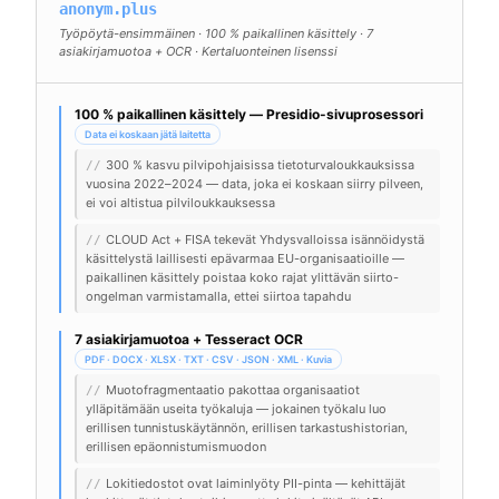
anonym.plus
Työpöytä-ensimmäinen · 100 % paikallinen käsittely · 7
asiakirjamuotoa + OCR · Kertaluonteinen lisenssi
100 % paikallinen käsittely — Presidio-sivuprosessori
Data ei koskaan jätä laitetta
300 % kasvu pilvipohjaisissa tietoturvaloukkauksissa
//
vuosina 2022–2024 — data, joka ei koskaan siirry pilveen,
ei voi altistua pilviloukkauksessa
CLOUD Act + FISA tekevät Yhdysvalloissa isännöidystä
//
käsittelystä laillisesti epävarmaa EU-organisaatioille —
paikallinen käsittely poistaa koko rajat ylittävän siirto-
ongelman varmistamalla, ettei siirtoa tapahdu
7 asiakirjamuotoa + Tesseract OCR
PDF · DOCX · XLSX · TXT · CSV · JSON · XML · Kuvia
Muotofragmentaatio pakottaa organisaatiot
//
ylläpitämään useita työkaluja — jokainen työkalu luo
erillisen tunnistuskäytännön, erillisen tarkastushistorian,
erillisen epäonnistumismuodon
Lokitiedostot ovat laiminlyöty PII-pinta — kehittäjät
//