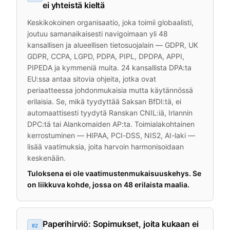
ei yhteistä kieltä
Keskikokoinen organisaatio, joka toimii globaalisti,
joutuu samanaikaisesti navigoimaan yli 48
kansallisen ja alueellisen tietosuojalain — GDPR, UK
GDPR, CCPA, LGPD, PDPA, PIPL, DPDPA, APPI,
PIPEDA ja kymmeniä muita. 24 kansallista DPA:ta
EU:ssa antaa sitovia ohjeita, jotka ovat
periaatteessa johdonmukaisia mutta käytännössä
erilaisia. Se, mikä tyydyttää Saksan BfDI:tä, ei
automaattisesti tyydytä Ranskan CNIL:iä, Irlannin
DPC:tä tai Alankomaiden AP:ta. Toimialakohtainen
kerrostuminen — HIPAA, PCI-DSS, NIS2, AI-laki —
lisää vaatimuksia, joita harvoin harmonisoidaan
keskenään.
Tuloksena ei ole vaatimustenmukaisuuskehys. Se
on liikkuva kohde, jossa on 48 erilaista maalia.
Paperihirviö: Sopimukset, joita kukaan ei
02