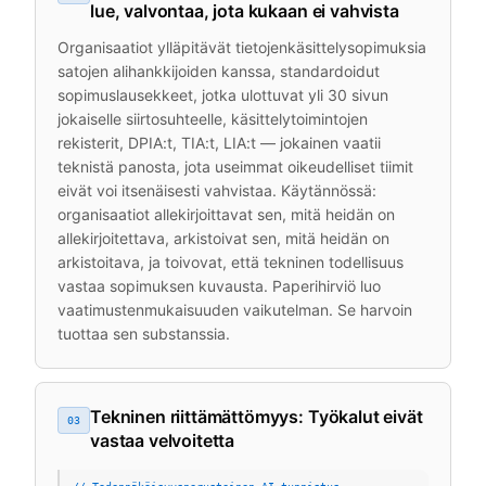
lue, valvontaa, jota kukaan ei vahvista
Organisaatiot ylläpitävät tietojenkäsittelysopimuksia
satojen alihankkijoiden kanssa, standardoidut
sopimuslausekkeet, jotka ulottuvat yli 30 sivun
jokaiselle siirtosuhteelle, käsittelytoimintojen
rekisterit, DPIA:t, TIA:t, LIA:t — jokainen vaatii
teknistä panosta, jota useimmat oikeudelliset tiimit
eivät voi itsenäisesti vahvistaa. Käytännössä:
organisaatiot allekirjoittavat sen, mitä heidän on
allekirjoitettava, arkistoivat sen, mitä heidän on
arkistoitava, ja toivovat, että tekninen todellisuus
vastaa sopimuksen kuvausta. Paperihirviö luo
vaatimustenmukaisuuden vaikutelman. Se harvoin
tuottaa sen substanssia.
Tekninen riittämättömyys: Työkalut eivät
03
vastaa velvoitetta