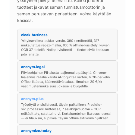
yksityinen pilvi ja itsehallittu. Kaikki johdetut
tuotteet jakavat saman tunnistusmoottorin ja
saman perustavan periaatteen: voima käyttäjän
käsissä.
cloak.business
Yrityksen ilma-aukko-versio. 390+ entiteettiä, 317
mukautettua regex-mallia, 100 % offline-käsittely, kuvien
OCR 37 kielellä. Nollapilvisiteetti — tiedot eivät koskaan
jätä laitetta.
anonym.legal
Pilvipohjainen PII-alusta laajimmalla pääsyllä. Chrome-
laajennus reaaliaikaista AI-torjuntaa varten, MCP-palvelin,
Office-lisäosa, käännettävä salaus. Ilmainen 29 €/kk —
vaatimustenmukaisuus jokaiselle budjetille.
anonym.plus
Työpöytä ensisijaisesti, täysin paikallinen. Presidio-
sivuprosessori laitteessa, 7 asiakirjamuotoa + OCR,
eräkäsittely, salattu holvi. Kertaluonteinen ikuisuuslisenssi
— ei tilauksia, ei pilveä, täysin offline aktivoinnin jälkeen.
anonymize.today