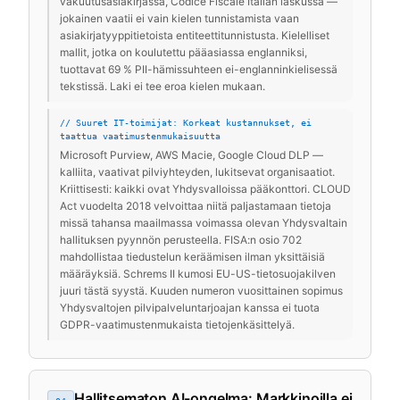
vakuutusasiakirjassa, Codice Fiscale Italian laskussa —
jokainen vaatii ei vain kielen tunnistamista vaan
asiakirjatyyppitietoista entiteettitunnistusta. Kielelliset
mallit, jotka on koulutettu pääasiassa englanniksi,
tuottavat 69 % PII-hämissuhteen ei-englanninkielisessä
tekstissä. Laki ei tee eroa kielen mukaan.
// Suuret IT-toimijat: Korkeat kustannukset, ei
taattua vaatimustenmukaisuutta
Microsoft Purview, AWS Macie, Google Cloud DLP —
kalliita, vaativat pilviyhteyden, lukitsevat organisaatiot.
Kriittisesti: kaikki ovat Yhdysvalloissa pääkonttori. CLOUD
Act vuodelta 2018 velvoittaa niitä paljastamaan tietoja
missä tahansa maailmassa voimassa olevan Yhdysvaltain
hallituksen pyynnön perusteella. FISA:n osio 702
mahdollistaa tiedustelun keräämisen ilman yksittäisiä
määräyksiä. Schrems II kumosi EU-US-tietosuojakilven
juuri tästä syystä. Kuuden numeron vuosittainen sopimus
Yhdysvaltojen pilvipalveluntarjoajan kanssa ei tuota
GDPR-vaatimustenmukaista tietojenkäsittelyä.
Hallitsematon AI-ongelma: Markkinoilla ei