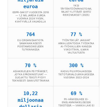
euroa
YKSI
TÄYTÄNTÖÖNPANOTOIMI,
RAJAT YLITTÄVÄT SIIRTO
GDPR-SAKOT VUODESTA 2018
RIKKOMUKSET (2025)
— 1,2 MILJARDIA EUROA
VUONNA 2024 YKSIN,
KIIHTYVÄLLÄ VAUHDILLA
764
77 %
EU-ORGANISAATIOTA
TYÖNTEKIJÄT JAKAVAT
SAMANAIKAISESTI
ARKALUONTOISIA TYÖDATAA
POISTAMISOIKEUDEN
AI-TYÖKALUJEN KANSSA
TUTKINNASSA
VIIKOITTAIN, ILMAN
VALTUUTUSTA
70 %
300 %
ASIAKIRJOJEN PEITTÄMISET,
KASVU PILVIPOHJAISISSA
JOTKA EPÄONNISTUVAT —
TIETOTURVALOUKKAUKSISSA
SUOJATTU TEKSTI PYSYY
VUOSINA 2022–2024
TEKNISESTI SAAVUTETTAVANA
10,22
69 %
miljoonaa
PII-HÄMISSUHDE EI-
ENGLANNINKIELISESSÄ
dollaria
TEKSTISSÄ — VAIKKA LAKI EI