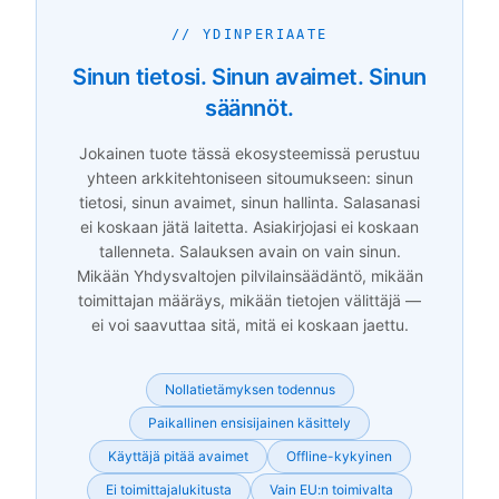
// YDINPERIAATE
Sinun tietosi. Sinun avaimet. Sinun
säännöt.
Jokainen tuote tässä ekosysteemissä perustuu
yhteen arkkitehtoniseen sitoumukseen: sinun
tietosi, sinun avaimet, sinun hallinta. Salasanasi
ei koskaan jätä laitetta. Asiakirjojasi ei koskaan
tallenneta. Salauksen avain on vain sinun.
Mikään Yhdysvaltojen pilvilainsäädäntö, mikään
toimittajan määräys, mikään tietojen välittäjä —
ei voi saavuttaa sitä, mitä ei koskaan jaettu.
Nollatietämyksen todennus
Paikallinen ensisijainen käsittely
Käyttäjä pitää avaimet
Offline-kykyinen
Ei toimittajalukitusta
Vain EU:n toimivalta