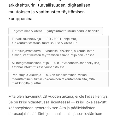
arkkitehtuurin, turvallisuuden, digitaalisen
muutoksen ja vaatimusten täyttämisen
kumppanina.
Järjestelmäarkkitehti — yritysinfrastruktuuri herkille tiedoille
Turvallisuusneuvoja — ISO 27001 -ohjelmat,
tunkeutumistestaus, turvallisuusarkkitehtuuri
Tietosuojavastaava — yhdessä DPO:iden, oikeudellisten
tiimien, vaatimusten täyttämisen asiantuntijoiden kanssa
AI-integraatioasiantuntija — AI:n käyttöönotto säännellyissä,
tietohallintokriittisissä ympäristöissä
Perustaja & Aloittaja — aukon tunnistaminen, vision
määrittäminen, tiimin kokoaminen rakentamaan sitä, mitä
markkinoilta puuttui
Mitä olen havainnut 28 vuoden aikana, ei ole hidas kehitys.
Se on kriisi hidastetussa liikenteessä — kriisi, joka saavutti
käännepisteen generatiivisen AI:n ja päällekkäisten
tietosuojalainsäädäntöjen maailmanlaajuisen leviämisen