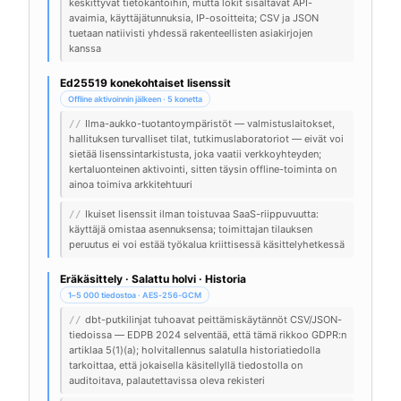
keskittyvät tietokantoihin, mutta lokit sisältävät API-
avaimia, käyttäjätunnuksia, IP-osoitteita; CSV ja JSON
tuetaan natiivisti yhdessä rakenteellisten asiakirjojen
kanssa
Ed25519 konekohtaiset lisenssit
Offline aktivoinnin jälkeen · 5 konetta
Ilma-aukko-tuotantoympäristöt — valmistuslaitokset,
//
hallituksen turvalliset tilat, tutkimuslaboratoriot — eivät voi
sietää lisenssintarkistusta, joka vaatii verkkoyhteyden;
kertaluonteinen aktivointi, sitten täysin offline-toiminta on
ainoa toimiva arkkitehtuuri
Ikuiset lisenssit ilman toistuvaa SaaS-riippuvuutta:
//
käyttäjä omistaa asennuksensa; toimittajan tilauksen
peruutus ei voi estää työkalua kriittisessä käsittelyhetkessä
Eräkäsittely · Salattu holvi · Historia
1–5 000 tiedostoa · AES-256-GCM
dbt-putkilinjat tuhoavat peittämiskäytännöt CSV/JSON-
//
tiedoissa — EDPB 2024 selventää, että tämä rikkoo GDPR:n
artiklaa 5(1)(a); holvitallennus salatulla historiatiedolla
tarkoittaa, että jokaisella käsitellyllä tiedostolla on
auditoitava, palautettavissa oleva rekisteri