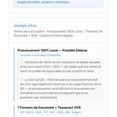
targeta de crèdit, escalant a l'empresa.
anonym.plus
Primer per a Escriptori · Processament 100% Local · 7 Formats de
Document + OCR · Llicència d'Única Vegada
Processament 100% Local — Presidio Sidecar
Les dades mai no deixen el dispositiu
Increment del 300% en les violacions de dades basades
//
en el núvol entre 2022 i 2024 — les dades que mai entren al
núvol no poden ser exposades en una violació al núvol
La Llei CLOUD + FISA fan que el processament allotjat
//
als EUA sigui legalment incert per a les organitzacions de la
UE — el processament local elimina tot el problema de
transferència transfronterera assegurant que no es
produeixi cap transferència
7 Formats de Document + Tesseract OCR
PDF · DOCX · XLSX · TXT · CSV · JSON · XML · Imatges