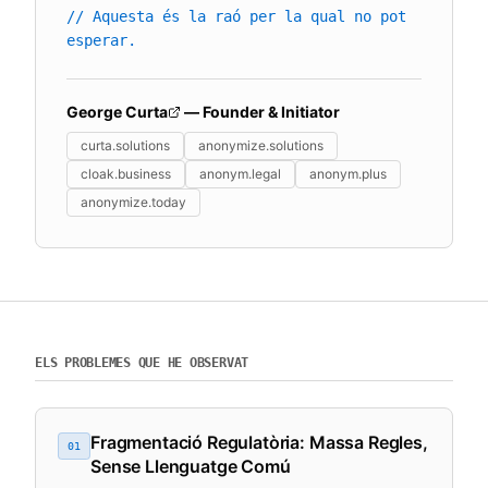
// Aquesta és la raó per la qual no pot
esperar.
George Curta
— Founder & Initiator
curta.solutions
anonymize.solutions
cloak.business
anonym.legal
anonym.plus
anonymize.today
ELS PROBLEMES QUE HE OBSERVAT
Fragmentació Regulatòria: Massa Regles,
01
Sense Llenguatge Comú