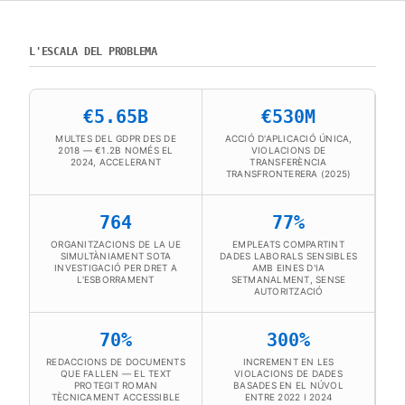
L'ESCALA DEL PROBLEMA
€5.65B
€530M
MULTES DEL GDPR DES DE
ACCIÓ D'APLICACIÓ ÚNICA,
2018 — €1.2B NOMÉS EL
VIOLACIONS DE
2024, ACCELERANT
TRANSFERÈNCIA
TRANSFRONTERERA (2025)
764
77%
ORGANITZACIONS DE LA UE
EMPLEATS COMPARTINT
SIMULTÀNIAMENT SOTA
DADES LABORALS SENSIBLES
INVESTIGACIÓ PER DRET A
AMB EINES D'IA
L'ESBORRAMENT
SETMANALMENT, SENSE
AUTORITZACIÓ
70%
300%
REDACCIONS DE DOCUMENTS
INCREMENT EN LES
QUE FALLEN — EL TEXT
VIOLACIONS DE DADES
PROTEGIT ROMAN
BASADES EN EL NÚVOL
TÈCNICAMENT ACCESSIBLE
ENTRE 2022 I 2024