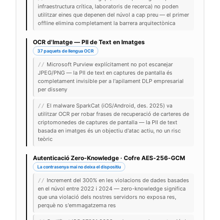
infraestructura crítica, laboratoris de recerca) no poden
utilitzar eines que depenen del núvol a cap preu — el primer
offline elimina completament la barrera arquitectònica
OCR d'Imatge — PII de Text en Imatges
37 paquets de llengua OCR
Microsoft Purview explícitament no pot escanejar
//
JPEG/PNG — la PII de text en captures de pantalla és
completament invisible per a l'apilament DLP empresarial
per disseny
El malware SparkCat (iOS/Android, des. 2025) va
//
utilitzar OCR per robar frases de recuperació de carteres de
criptomonedes de captures de pantalla — la PII de text
basada en imatges és un objectiu d'atac actiu, no un risc
teòric
Autenticació Zero-Knowledge · Cofre AES-256-GCM
La contrasenya mai no deixa el dispositiu
Increment del 300% en les violacions de dades basades
//
en el núvol entre 2022 i 2024 — zero-knowledge significa
que una violació dels nostres servidors no exposa res,
perquè no s'emmagatzema res