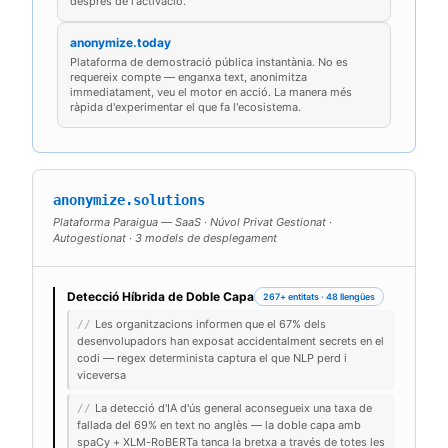
després de l'activació.
anonymize.today
Plataforma de demostració pública instantània. No es
requereix compte — enganxa text, anonimitza
immediatament, veu el motor en acció. La manera més
ràpida d'experimentar el que fa l'ecosistema.
anonymize.solutions
Plataforma Paraigua — SaaS · Núvol Privat Gestionat ·
Autogestionat · 3 models de desplegament
Detecció Híbrida de Doble Capa
267+ entitats · 48 llengües
Les organitzacions informen que el 67% dels
//
desenvolupadors han exposat accidentalment secrets en el
codi — regex determinista captura el que NLP perd i
viceversa
La detecció d'IA d'ús general aconsegueix una taxa de
//
fallada del 69% en text no anglès — la doble capa amb
spaCy + XLM-RoBERTa tanca la bretxa a través de totes les