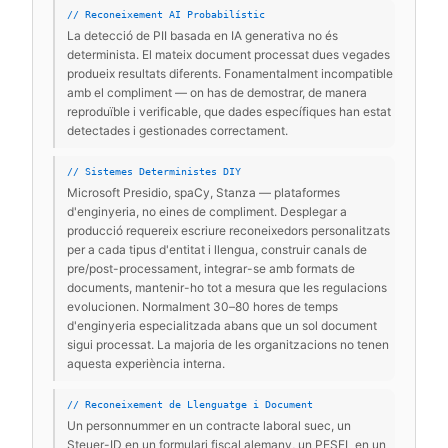
// Reconeixement AI Probabilístic
La detecció de PII basada en IA generativa no és
determinista. El mateix document processat dues vegades
produeix resultats diferents. Fonamentalment incompatible
amb el compliment — on has de demostrar, de manera
reproduïble i verificable, que dades específiques han estat
detectades i gestionades correctament.
// Sistemes Deterministes DIY
Microsoft Presidio, spaCy, Stanza — plataformes
d'enginyeria, no eines de compliment. Desplegar a
producció requereix escriure reconeixedors personalitzats
per a cada tipus d'entitat i llengua, construir canals de
pre/post-processament, integrar-se amb formats de
documents, mantenir-ho tot a mesura que les regulacions
evolucionen. Normalment 30–80 hores de temps
d'enginyeria especialitzada abans que un sol document
sigui processat. La majoria de les organitzacions no tenen
aquesta experiència interna.
// Reconeixement de Llenguatge i Document
Un personnummer en un contracte laboral suec, un
Steuer-ID en un formulari fiscal alemany, un PESEL en un