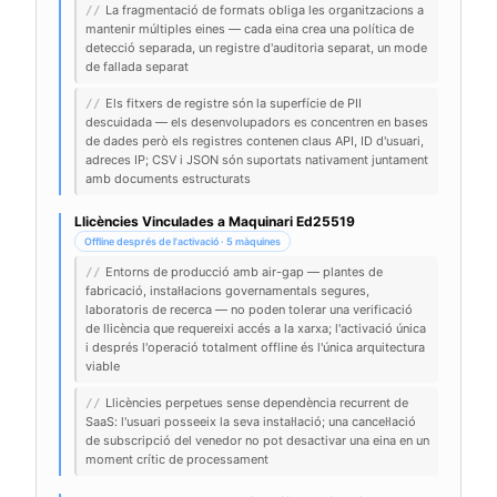
La fragmentació de formats obliga les organitzacions a
//
mantenir múltiples eines — cada eina crea una política de
detecció separada, un registre d'auditoria separat, un mode
de fallada separat
Els fitxers de registre són la superfície de PII
//
descuidada — els desenvolupadors es concentren en bases
de dades però els registres contenen claus API, ID d'usuari,
adreces IP; CSV i JSON són suportats nativament juntament
amb documents estructurats
Llicències Vinculades a Maquinari Ed25519
Offline després de l'activació · 5 màquines
Entorns de producció amb air-gap — plantes de
//
fabricació, instal·lacions governamentals segures,
laboratoris de recerca — no poden tolerar una verificació
de llicència que requereixi accés a la xarxa; l'activació única
i després l'operació totalment offline és l'única arquitectura
viable
Llicències perpetues sense dependència recurrent de
//
SaaS: l'usuari posseeix la seva instal·lació; una cancel·lació
de subscripció del venedor no pot desactivar una eina en un
moment crític de processament