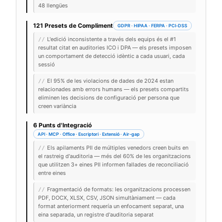
48 llengües
121 Presets de Compliment
GDPR · HIPAA · FERPA · PCI-DSS
L'edició inconsistente a través dels equips és el #1
//
resultat citat en auditories ICO i DPA — els presets imposen
un comportament de detecció idèntic a cada usuari, cada
sessió
El 95% de les violacions de dades de 2024 estan
//
relacionades amb errors humans — els presets compartits
eliminen les decisions de configuració per persona que
creen variància
6 Punts d'Integració
API · MCP · Office · Escriptori · Extensió · Air-gap
Els apilaments PII de múltiples venedors creen buits en
//
el rastreig d'auditoria — més del 60% de les organitzacions
que utilitzen 3+ eines PII informen fallades de reconciliació
entre eines
Fragmentació de formats: les organitzacions processen
//
PDF, DOCX, XLSX, CSV, JSON simultàniament — cada
format anteriorment requería un enfocament separat, una
eina separada, un registre d'auditoria separat