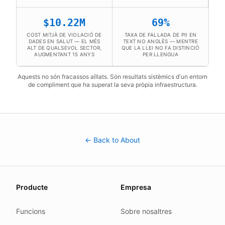
$10.22M
69%
COST MITJÀ DE VIOLACIÓ DE
TAXA DE FALLADA DE PII EN
DADES EN SALUT — EL MÉS
TEXT NO ANGLÈS — MENTRE
ALT DE QUALSEVOL SECTOR,
QUE LA LLEI NO FA DISTINCIÓ
AUGMENTANT 15 ANYS
PER LLENGUA
Aquests no són fracassos aïllats. Són resultats sistèmics d'un entorn
de compliment que ha superat la seva pròpia infraestructura.
← Back to About
About this page
Producte
Empresa
We update this page when our platform or the law chang
Read our
founder note
for how we work.
Funcions
Sobre nosaltres
Each change shows up in the timestamp at the top.