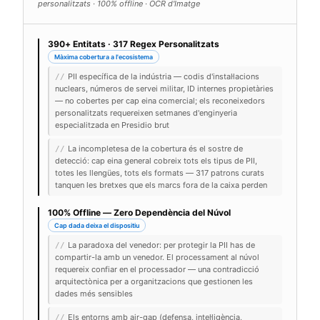
personalitzats · 100% offline · OCR d'Imatge
390+ Entitats · 317 Regex Personalitzats
Màxima cobertura a l'ecosistema
PII específica de la indústria — codis d'instal·lacions
//
nuclears, números de servei militar, ID internes propietàries
— no cobertes per cap eina comercial; els reconeixedors
personalitzats requereixen setmanes d'enginyeria
especialitzada en Presidio brut
La incompletesa de la cobertura és el sostre de
//
detecció: cap eina general cobreix tots els tipus de PII,
totes les llengües, tots els formats — 317 patrons curats
tanquen les bretxes que els marcs fora de la caixa perden
100% Offline — Zero Dependència del Núvol
Cap dada deixa el dispositiu
La paradoxa del venedor: per protegir la PII has de
//
compartir-la amb un venedor. El processament al núvol
requereix confiar en el processador — una contradicció
arquitectònica per a organitzacions que gestionen les
dades més sensibles
Els entorns amb air-gap (defensa, intel·ligència,
//