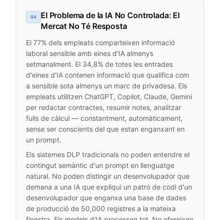
El Problema de la IA No Controlada: El
04
Mercat No Té Resposta
El 77% dels empleats comparteixen informació
laboral sensible amb eines d'IA almenys
setmanalment. El 34,8% de totes les entrades
d'eines d'IA contenen informació que qualifica com
a sensible sota almenys un marc de privadesa. Els
empleats utilitzen ChatGPT, Copilot, Claude, Gemini
per redactar contractes, resumir notes, analitzar
fulls de càlcul — constantment, automàticament,
sense ser conscients del que estan enganxant en
un prompt.
Els sistemes DLP tradicionals no poden entendre el
contingut semàntic d'un prompt en llenguatge
natural. No poden distingir un desenvolupador que
demana a una IA que expliqui un patró de codi d'un
desenvolupador que enganxa una base de dades
de producció de 50,000 registres a la mateixa
finestra. Els models d'IA processen tot. No ofereixen