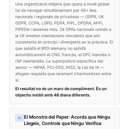
Una organització mitjana que opera a nivell global
ha de navegar simultàniament per 48+ lleis
nacionals i regionals de privadesa — GDPR, UK
GDPR, CCPA, LGPD, PDPA, PIPL, DPDPA, APPI,
PIPEDA i desenes més. 24 DPAs nacionals només a
la UE emeten orientacions vinculants que són
consistents en principi i divergents en la pràctica. El
que satisfà el BfDI alemany no satisfà
automàticament el CNIL francès, el DPC irlandès o
l'AP neerlandès. La superposició específica del
sector — HIPAA, PCI-DSS, NIS2, la Llei de IA —
afegeix requisits que rarament s'harmonitzen entre
si.
El resultat no és un marc de compliment. És un
objectiu mòbil amb 48 diana diferents.
El Monstre del Paper: Acords que Ningu
02
Llegeix, Controls que Ningu Verifica