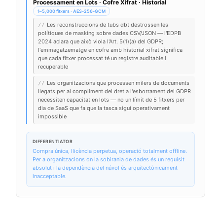
Processament en Lots · Cofre Xifrat · Historial
1–5,000 fitxers · AES-256-GCM
Les reconstruccions de tubs dbt destrossen les
//
polítiques de masking sobre dades CSV/JSON — l'EDPB
2024 aclara que això viola l'Art. 5(1)(a) del GDPR;
l'emmagatzematge en cofre amb historial xifrat significa
que cada fitxer processat té un registre auditable i
recuperable
Les organitzacions que processen milers de documents
//
llegats per al compliment del dret a l'esborrament del GDPR
necessiten capacitat en lots — no un límit de 5 fitxers per
dia de SaaS que fa que la tasca sigui operativament
impossible
DIFFERENTIATOR
Compra única, llicència perpetua, operació totalment offline.
Per a organitzacions on la sobirania de dades és un requisit
absolut i la dependència del núvol és arquitectònicament
inacceptable.