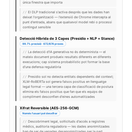
única finestra que importa
El DLP tradicional s'activa després que les dades han
//
deixat l'organització — l'extensió de Chrome intercepta al
punt d'entrada, abans que qualsevol model rebi o processi
contingut sensible
Detecció Híbrida de 3 Capes (Presidio + NLP + Stance)
99.7% precisió · 672/674 proves
La detecció d'IA generativa no és determinista — el
//
mateix document produeix resultats diferents en diferents
execucions; cap sistema probabilístic pot formar la base
d'una defensa regulatòria
Presidio sol no detecta entitats dependents del context;
//
XLM-RoBERTa sol genera falsos positius en llenguatge
legal formal — una tercera capa de classificació de postura
elimina els falsos positius que fan que els equips de
compliment desconfien d'eines automatitzades
Xifrat Reversible (AES-256-GCM)
Només l'usuari pot desxifrar
Descobriment legal, sol·licituds d'accés a registres
//
mèdics, auditoria reguladora — les dades anonimitzades
han de ser de vegades desanonimitzades per la part