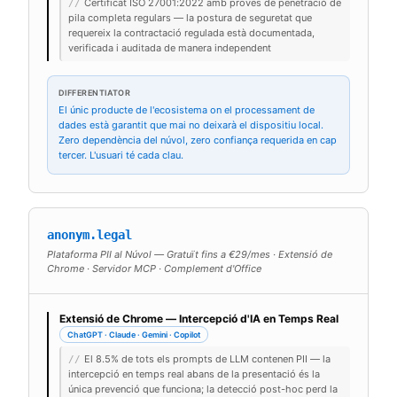
Certificat ISO 27001:2022 amb proves de penetració de
//
pila completa regulars — la postura de seguretat que
requereix la contractació regulada està documentada,
verificada i auditada de manera independent
DIFFERENTIATOR
El únic producte de l'ecosistema on el processament de
dades està garantit que mai no deixarà el dispositiu local.
Zero dependència del núvol, zero confiança requerida en cap
tercer. L'usuari té cada clau.
anonym.legal
Plataforma PII al Núvol — Gratuït fins a €29/mes · Extensió de
Chrome · Servidor MCP · Complement d'Office
Extensió de Chrome — Intercepció d'IA en Temps Real
ChatGPT · Claude · Gemini · Copilot
El 8.5% de tots els prompts de LLM contenen PII — la
//
intercepció en temps real abans de la presentació és la
única prevenció que funciona; la detecció post-hoc perd la