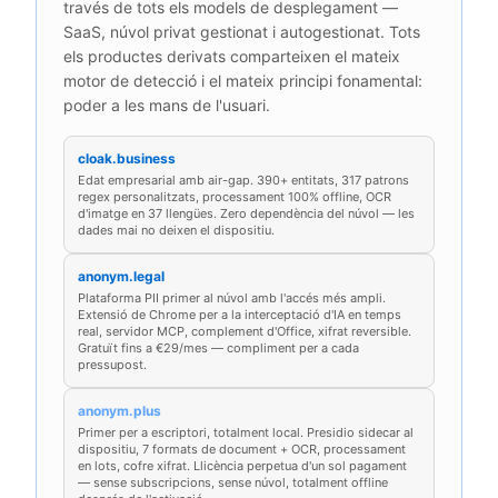
través de tots els models de desplegament —
SaaS, núvol privat gestionat i autogestionat. Tots
els productes derivats comparteixen el mateix
motor de detecció i el mateix principi fonamental:
poder a les mans de l'usuari.
cloak.business
Edat empresarial amb air-gap. 390+ entitats, 317 patrons
regex personalitzats, processament 100% offline, OCR
d'imatge en 37 llengües. Zero dependència del núvol — les
dades mai no deixen el dispositiu.
anonym.legal
Plataforma PII primer al núvol amb l'accés més ampli.
Extensió de Chrome per a la interceptació d'IA en temps
real, servidor MCP, complement d'Office, xifrat reversible.
Gratuït fins a €29/mes — compliment per a cada
pressupost.
anonym.plus
Primer per a escriptori, totalment local. Presidio sidecar al
dispositiu, 7 formats de document + OCR, processament
en lots, cofre xifrat. Llicència perpetua d'un sol pagament
— sense subscripcions, sense núvol, totalment offline