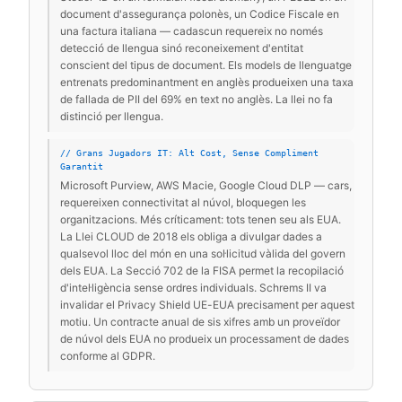
document d'assegurança polonès, un Codice Fiscale en
una factura italiana — cadascun requereix no només
detecció de llengua sinó reconeixement d'entitat
conscient del tipus de document. Els models de llenguatge
entrenats predominantment en anglès produeixen una taxa
de fallada de PII del 69% en text no anglès. La llei no fa
distinció per llengua.
// Grans Jugadors IT: Alt Cost, Sense Compliment
Garantit
Microsoft Purview, AWS Macie, Google Cloud DLP — cars,
requereixen connectivitat al núvol, bloquegen les
organitzacions. Més críticament: tots tenen seu als EUA.
La Llei CLOUD de 2018 els obliga a divulgar dades a
qualsevol lloc del món en una sol·licitud vàlida del govern
dels EUA. La Secció 702 de la FISA permet la recopilació
d'intel·ligència sense ordres individuals. Schrems II va
invalidar el Privacy Shield UE-EUA precisament per aquest
motiu. Un contracte anual de sis xifres amb un proveïdor
de núvol dels EUA no produeix un processament de dades
conforme al GDPR.