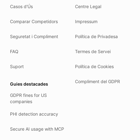
Casos d'Ús
Centre Legal
We do not train models on your text.
We store your files in Germany.
Comparar Competidors
Impressum
You can delete your account at any time.
You own your work.
Seguretat i Compliment
Política de Privadesa
Where we run
FAQ
Termes de Servei
Our company HQ is in Saarbrücken, Germany. Our servers 
Hetzner holds ISO 27001 certification.
Suport
Política de Cookies
All data stays in the EU.
Compliment del GDPR
Guies destacades
Backups run every day.
GDPR fines for US
Need help?
companies
Email
support@anonym.legal
.
PHI detection accuracy
We reply within one business day.
How we test
Secure AI usage with MCP
We run a full check suite on every release.