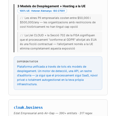
3 Models de Desplegament + Hosting a la UE
100% UE · Hetzner Alemanya · ISO 27001
Les eines PII empresarials costen entre $50,000 i
//
$500,000/any — les organitzacions amb restriccions de
cost històricament no han tingut cap opció
La Llei CLOUD + la Secció 702 de la FISA signifiquen
//
que el processament "conforme al GDPR" allotjat als EUA
és una ficció contractual — l'allotjament només a la UE
elimina completament aquesta exposició
DIFFERENTIATOR
Plataforma unificada a través de tots els models de
desplegament. Un motor de detecció, una API, un rastre
d'auditoria — ja sigui que el processament sigui SaaS, núvol
privat o totalment autogestionat en la teva pròpia
infraestructura.
cloak.business
Edat Empresarial amb Air-Gap — 390+ entitats · 317 regex