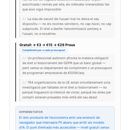
autoritzada i només per ella; els mètodes irreversibles fan
que això sigui impossible
La clau de sessió de l'usuari mai no deixa el seu
//
dispositiu — no els nostres servidors, no cap núvol, no cap
subprocés. El dret a desfer l'anonimització pertany a
l'usuari, no a nosaltres.
Gratuït → €3 → €15 → €29 Preus
Compliment per a cada pressupost
Un professional autònom afronta la mateixa obligació
//
de dret a l'esborrament del GDPR que un banc global —
però sense un departament de compliment o un pressupost
de programari empresarial de €500K/any
764 organitzacions de la UE estan simultàniament sota
//
investigació per fallades en el dret a l'esborrament — no
perquè tinguessin la intenció de violar; perquè les eines per
complir estaven preuades més enllà del seu abast
DIFFERENTIATOR
El únic producte de l'ecosistema amb una extensió de
navegador que intercepta PII abans que arribi als models
d'IA. El punt d'entrada més accessible — nivell gratuït sense