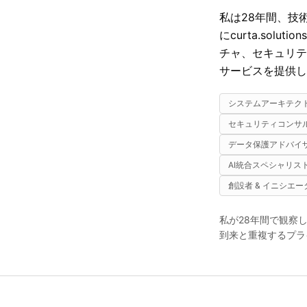
私は28年間、技
にcurta.so
チャ、セキュリテ
サービスを提供し
システムアーキテクト
セキュリティコンサル
データ保護アドバイザ
AI統合スペシャリス
創設者 & イニシエ
私が28年間で観察
到来と重複するプラ