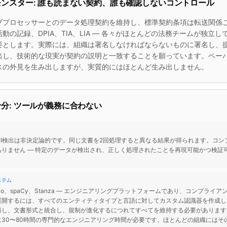
ンスター: 誰も読まない契約、誰も確認しないコントロール
ブプロセッサーとのデータ処理契約を維持し、標準契約条項は転送関係ご
動の記録、DPIA、TIA、LIA — 各々がほとんどの法務チームが独立
要とします。実際には、組織は署名しなければならないものに署名し、
出し、技術的な現実が契約の説明と一致することを願っています。ペー
スの外見を生み出しますが、実質的にはほとんど生み出しません。
分: ツールが義務に合わない
PII検出は非決定論的です。同じ文書を2回処理すると異なる結果が得られます。コ
ありません — 特定のデータが検出され、正しく処理されたことを再現可能かつ検証
ステム
Presidio、spaCy、Stanza — エンジニアリングプラットフォームであり、コンプラ
展開するには、すべてのエンティティタイプと言語に対してカスタム認識器を作成し
築し、文書形式と統合し、規制が進化するにつれてすべてを維持する必要があります
に30〜80時間の専門的なエンジニアリング時間が必要です。ほとんどの組織にはそ