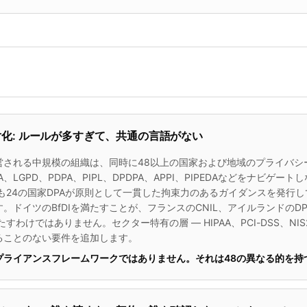
化: ルールが多すぎて、共通の言語がない
される中規模の組織は、同時に48以上の国家および地域のプライバシー法
PA、LGPD、PDPA、PIPL、DPDPA、APPI、PIPEDAなどをナビゲー
も24の国家DPAが原則として一貫した拘束力のあるガイダンスを発行
。ドイツのBfDIを満たすことが、フランスのCNIL、アイルランドのD
すわけではありません。セクター特有の層 — HIPAA、PCI-DSS、NIS2
ることのない要件を追加します。
プライアンスフレームワークではありません。それは48の異なる的を持