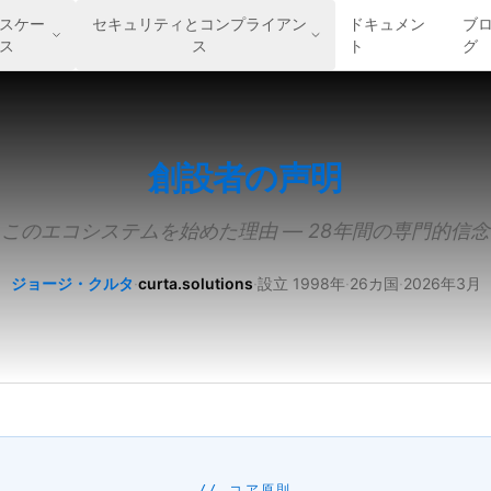
スケー
セキュリティとコンプライアン
ドキュメン
ブ
ス
ス
ト
グ
創設者の声明
このエコシステムを始めた理由 — 28年間の専門的信念
ジョージ・クルタ
·
curta.solutions
·
設立 1998年
·
26カ国
·
2026年3月
// コア原則