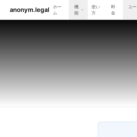
ホー
機
使い
料
ユー
anonym.legal
ム
能
方
金
2026-07-26
By
George Curta
·
Last updated 2026-07-26