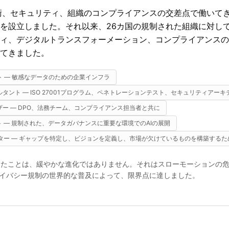
術、セキュリティ、組織のコンプライアンスの交差点で働いてきま
lutionsを設立しました。それ以来、26カ国の規制された組織に対し
ィ、デジタルトランスフォーメーション、コンプライアンスの
てきました。
 — 敏感なデータのための企業インフラ
タント — ISO 27001プログラム、ペネトレーションテスト、セキュリティアーキ
ー — DPO、法務チーム、コンプライアンス担当者と共に
ト — 規制された、データガバナンスに重要な環境でのAIの展開
ーター — ギャップを特定し、ビジョンを定義し、市場が欠けているものを構築する
したことは、緩やかな進化ではありません。それはスローモーションの危機
イバシー規制の世界的な普及によって、限界点に達しました。