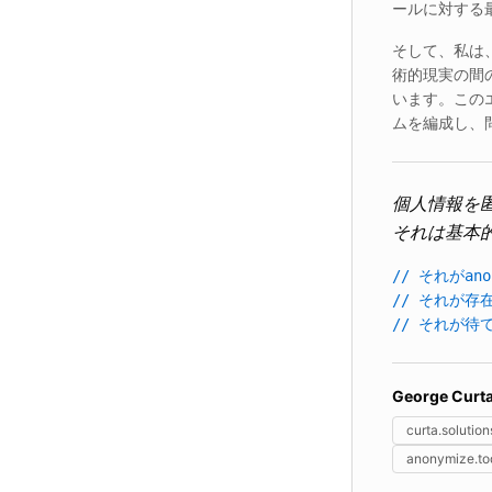
ールに対する
そして、私は
術的現実の間
います。この
ムを編成し、
個人情報を
それは基本
// それがano
// それが存
// それが待
George Curt
curta.solution
anonymize.to