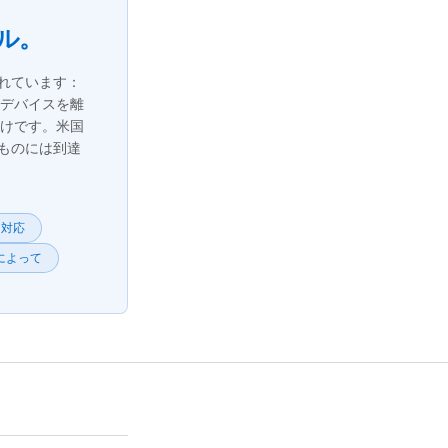
ル。
れています：
デバイスを離
けです。米国
ものには到達
ン対応
によって