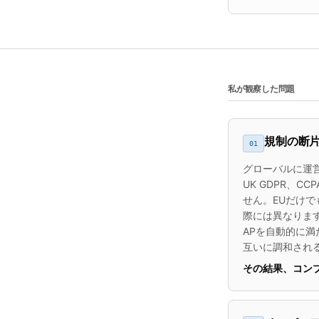
私が観察した問題
規制の断片
01
グローバルに運営
UK GDPR、CC
せん。EUだけで
際には異なります
APを自動的に満た
互いに調和され
その結果、コン