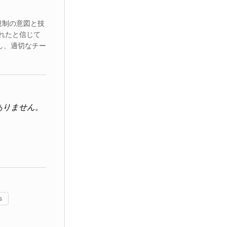
規制の意図と技
れたと信じて
し、適切なチー
ありません。
s