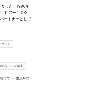
した。1998年
て、ITアーキテク
パートナーとして
テクチャ
ためのチームを編成
です — 生成AIの