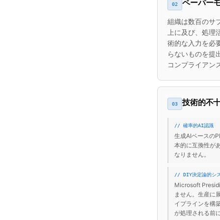
ペーパーモ
02
組織は数百のサ
上に及び、処理活
術的な入力を必
らないものを提
コンプライアン
技術的不十
03
// 確率的AI認識
生成AIベースの
本的に互換性が
なりません。
// DIY決定論的シ
Microsoft 
ません。生産に
イプラインを構
が処理される前