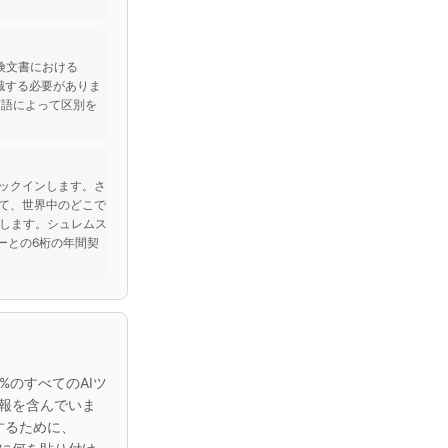
保険文書における
を認識する必要がありま
言語によって区別を
組織をロックインします。さ
いて、世界中のどこで
にします。シュレムス
ーとの6桁の年間契
%のすべてのAIツ
報を含んでいま
するために、