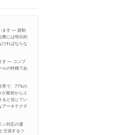
ます — 規制
る際には明示的
なければならな
す — コンプ
ールの特権であ
界で、77%の
タが最初からユ
きると信じてい
なアーキテクチ
イン対応の運
と主張するツ