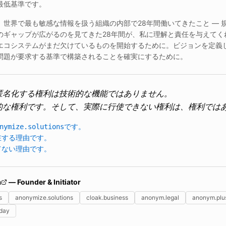
最低基準です。
、世界で最も敏感な情報を扱う組織の内部で28年間働いてきたこと — 
のギャップが広がるのを見てきた28年間が、私に理解と責任を与えてく
エコシステムがまだ欠けているものを開始するために。ビジョンを定義
問題が要求する基準で構築されることを確実にするために。
匿名化する権利は技術的な機能ではありません。
的な権利です。そして、実際に行使できない権利は、権利では
nymize.solutionsです。
在する理由です。
てない理由です。
a
— Founder & Initiator
s
anonymize.solutions
cloak.business
anonym.legal
anonym.plu
day