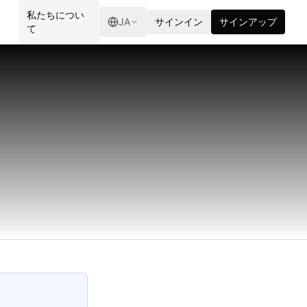
ロ
私たちについ
JA
サインイン
サインアップ
て