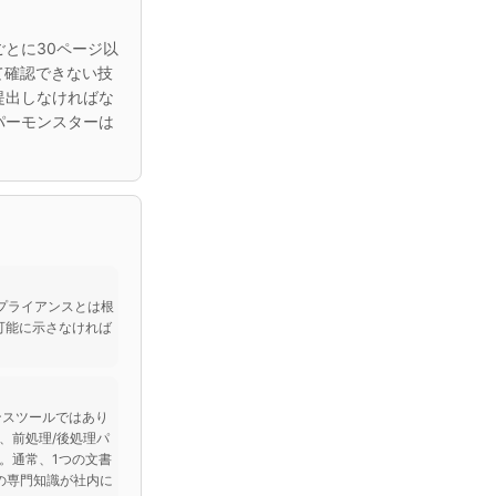
とに30ページ以
して確認できない技
提出しなければな
パーモンスターは
ンプライアンスとは根
可能に示さなければ
イアンスツールではあり
、前処理/後処理パ
。通常、1つの文書
の専門知識が社内に