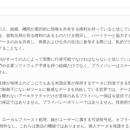
の人、組織、機関が選択的に情報を共有する権利を持っていると信じてい
は、規制当局が見る権利のあるものだけを開示し、パートナーと協力す
データのみを共有し、商業および公共の生活に参加する際には、私的で
することなく。
利がすべての人によって実際に行使可能でなければならないと信じていま
門や企業ソフトウェア予算を持つ組織だけでなく。プライバシーはスケ
せん。
法律が地球上のどこにでもある米国企業が保持するデータに到達できる世
の制御下にないAIツールに敏感なデータを供給している世界では、デー
を離れないアーキテクチャだけが意味のあるプライバシー保証を提供で
の保証ではありません。プライバシーポリシーではありません。技術的
。ローカルファースト処理。鍵がユーザーに属する可逆暗号化。オフラ
、例外なし。これらは製品の機能ではありません。個人データを保護する