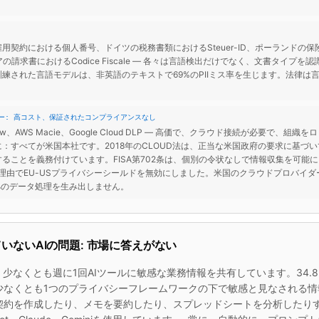
用契約における個人番号、ドイツの税務書類におけるSteuer-ID、ポーランドの
アの請求書におけるCodice Fiscale — 各々は言語検出だけでなく、文書タイプ
練された言語モデルは、非英語のテキストで69%のPIIミス率を生じます。法律は
ヤー: 高コスト、保証されたコンプライアンスなし
Purview、AWS Macie、Google Cloud DLP — 高価で、クラウド接続が必要で、
：すべてが米国本社です。2018年のCLOUD法は、正当な米国政府の要求に基づ
ることを義務付けています。FISA第702条は、個別の令状なしで情報収集を可能
の理由でEU-USプライバシーシールドを無効にしました。米国のクラウドプロバイダ
拠のデータ処理を生み出しません。
いないAIの問題: 市場に答えがない
、少なくとも週に1回AIツールに敏感な業務情報を共有しています。34.8
少なくとも1つのプライバシーフレームワークの下で敏感と見なされる情
契約を作成したり、メモを要約したり、スプレッドシートを分析したり