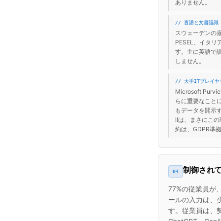
ありません。
// 言語と文書認識
スウェーデンの雇
PESEL、イタリ
す。主に英語で訓
しません。
// 大手ITプレイ
Microsoft 
らに重要なことに
もデータを開示す
IIは、まさにこ
約は、GDPR準
制御されて
04
77%の従業員が
ールの入力は、
す。従業員は、