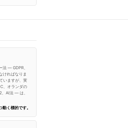
 — GDPR、
トしなければなりま
していますが、実
PC、オランダの
、AI法 — は、
つ動く標的です。