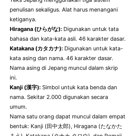
penulisan sekaligus. Alat harus menangani
ketiganya.
Hiragana (ひらがな):
Digunakan untuk tata
bahasa dan kata-kata asli. 46 karakter dasar.
Katakana (カタカナ):
Digunakan untuk kata-
kata asing dan nama. 46 karakter dasar.
Nama asing di Jepang muncul dalam skrip
ini.
Kanji (漢字):
Simbol untuk kata benda dan
nama. Sekitar 2.000 digunakan secara
umum.
Nama satu orang dapat muncul dalam empat
bentuk: Kanji (田中太郎), Hiragana (たなかた
ろう), Katakana (タナカ タロウ), dan Romaji