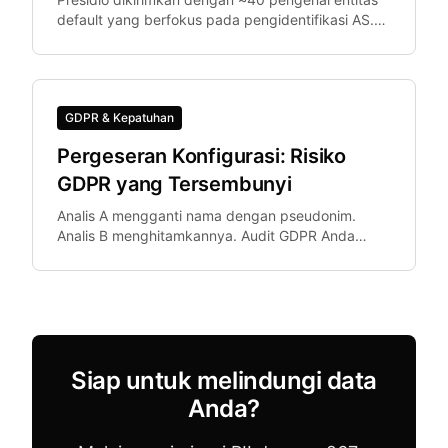
default yang berfokus pada pengidentifikasi AS.
Organisasi Eropa membutuhkan IBAN, Codice
Fiscale.
GDPR & Kepatuhan
Pergeseran Konfigurasi: Risiko
GDPR yang Tersembunyi
Analis A mengganti nama dengan pseudonim.
Analis B menghitamkannya. Audit GDPR Anda
menemukan keduanya dalam dataset yang sama.
Pergeseran konfigurasi — ketika anggota tim
menerapkan pengaturan berbeda — adalah risiko
kepatuhan nyata.
Siap untuk melindungi data
Anda?