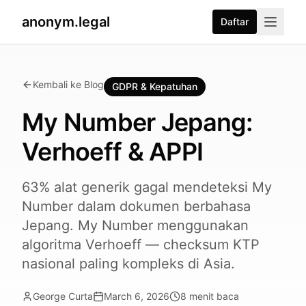
anonym.legal
Daftar
Kembali ke Blog
GDPR & Kepatuhan
My Number Jepang:
Verhoeff & APPI
63% alat generik gagal mendeteksi My
Number dalam dokumen berbahasa
Jepang. My Number menggunakan
algoritma Verhoeff — checksum KTP
nasional paling kompleks di Asia.
George Curta
March 6, 2026
8
menit baca