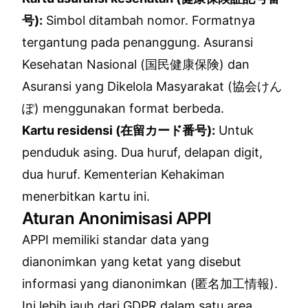
号):
Simbol ditambah nomor. Formatnya
tergantung pada penanggung. Asuransi
Kesehatan Nasional (国民健康保険) dan
Asuransi yang Dikelola Masyarakat (協会けん
ぽ) menggunakan format berbeda.
Kartu residensi (在留カード番号):
Untuk
penduduk asing. Dua huruf, delapan digit,
dua huruf. Kementerian Kehakiman
menerbitkan kartu ini.
Aturan Anonimisasi APPI
APPI memiliki standar data yang
dianonimkan yang ketat yang disebut
informasi yang dianonimkan (匿名加工情報).
Ini lebih jauh dari GDPR dalam satu area