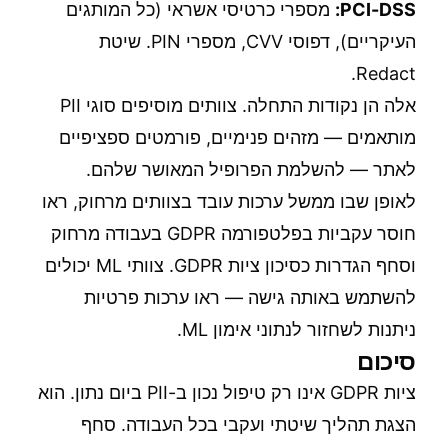
PCI-DSS:
מספרי כרטיסי אשראי (כל המותגים
העיקריים), דפוסי CVV, מספרי PIN. שיטת
Redact.
אלה הן נקודות התחלה. צוותים מוסיפים סוגי PII
מותאמים — מזהים פנימיים, פורמטים ספציפיים
לאתר — להשלמת הפרופיל המאושר שלהם.
לאופן שבו ממשל ערכות עובד בצוותים מרחוק, ראו
חוסר עקביות בפלטפורמה GDPR בעבודה מרחוק
ו
סחף הגדרות כסיכון ציות GDPR
. צוותי ML יכולים
להשתמש באותה גישה — ראו
ערכות פרטיות
ניתנות לשחזור לנתוני אימון ML
.
סיכום
ציות GDPR אינו רק טיפול נכון ב-PII ביום נתון. הוא
הצגת תהליך שיטתי ועקבי בכל העבודה. סחף