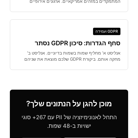
המתמקדים במזהים אמריקאיים. ארגונים אירופיים
זקוקים ל-IBAN, Codice Fiscale ועוד.
GDPR ועמידה
סחף הגדרות: סיכון GDPR נסתר
אנליסט א' מחליף שמות בשמות בדיוניים. אנליסט ב'
מחקה אותם. ביקורת GDPR שלכם מוצאת את שניהם
באותו מערך נתונים. סחף הגדרות — מצב שצוותים
נופלים אליו.
מוכן להגן על הנתונים שלך?
התחל לאנונימיזציה של PII עם 267+ סוגי
ישויות ב-48 שפות.