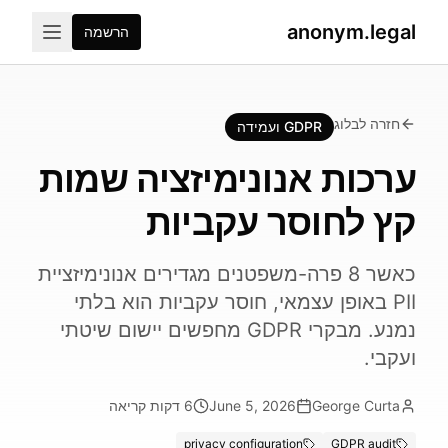
anonym.legal
הרשמה
חזרה לבלוג
GDPR ועמידה
ערכות אנונימיזציה שמות
קץ לחוסר עקביות
כאשר 8 פרה-משפטנים מגדירים אנונימיזציית
PII באופן עצמאי, חוסר עקביות הוא בלתי
נמנע. מבקרי GDPR מחפשים יישום שיטתי
ועקבי.
George Curta
June 5, 2026
6
דקות קריאה
privacy configuration
GDPR audit