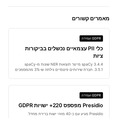
מאמרים קשורים
GDPR ועמידה
כלי PII עצמאיים נכשלים בביקורות
ציות
spaCy 3.4.4 מייצר תוצאות NER שונות מ-spaCy
3.5.1. חברת שירותים פיננסיים גילתה ש-3% מהמסמכים
עברו אנונימיזציה שונה בסביבת staging לעומת ייצור.
GDPR ועמידה
Presidio מפספס 220+ ישויות GDPR
Presidio מגיע עם כ-40 מזהי ישות ברירת מחדל