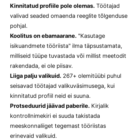
Kinnitatud profiile pole olemas.
Töötajad
valivad seaded omaenda reeglite tõlgenduse
pohjal.
Koolitus on ebamaarane.
"Kasutage
isikuandmete tööriista" ilma täpsustamata,
milliseid tüüpe tuvastada või millist meetodit
rakendada, ei ole piisav.
Liiga palju valikuid.
267+ olemitüübi puhul
seisavad töötajad valikuväsimusega, kui
kinnitatud profiil neid ei suuna.
Protseduurid jäävad paberile.
Kirjalik
kontrollnimekiri ei suuda takistada
meeskonnaliiget tegemast tööriistas
erinevaid valikuid.