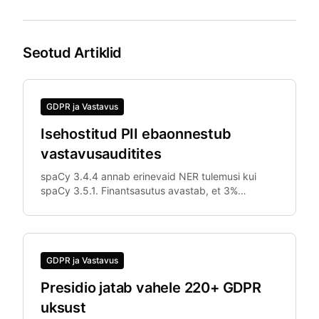
Seotud Artiklid
GDPR ja Vastavus
Isehostitud PII ebaonnestub
vastavusauditites
spaCy 3.4.4 annab erinevaid NER tulemusi kui
spaCy 3.5.1. Finantsasutus avastab, et 3%
dokumentidest anonymiseeriti lavastus- ja
tootmiskeskkonnas erinevalt.
GDPR ja Vastavus
Presidio jatab vahele 220+ GDPR
uksust