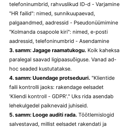
telefoninumbrid, rahvuslikud ID-d - Varjamine
"HR failid": nimed, sunnikuupaevad,
palgaandmed, aadressid - Pseudonüümimine
"Kolmanda osapoole kiri": nimed, e-posti
aadressid, telefoninumbrid - Asendamine
3. samm: Jagage raamatukogu.
Koik kaheksa
paralegal saavad ligipaasuõiguse. Vanad ad-
hoc seaded kustutatakse.
4. samm: Uuendage protseduuri.
"Klientide
faili kontrolli jaoks: rakendage eelsadet
'Kliendi kontroll - GDPR'." Uks rida asendab
lehekulgedel paiknevaid juhiseid.
5. samm: Looge auditi rada.
Töötlemislogid
salvestavad, millist eelsadet rakendati ja