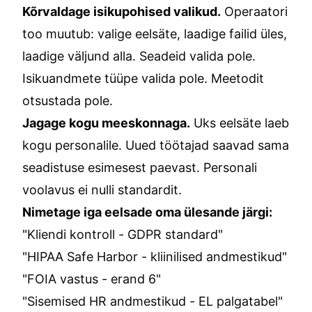
Kõrvaldage isikupohised valikud.
Operaatori
too muutub: valige eelsäte, laadige failid üles,
laadige väljund alla. Seadeid valida pole.
Isikuandmete tüüpe valida pole. Meetodit
otsustada pole.
Jagage kogu meeskonnaga.
Uks eelsäte laeb
kogu personalile. Uued töötajad saavad sama
seadistuse esimesest paevast. Personali
voolavus ei nulli standardit.
Nimetage iga eelsade oma ülesande järgi:
"Kliendi kontroll - GDPR standard"
"HIPAA Safe Harbor - kliinilised andmestikud"
"FOIA vastus - erand 6"
"Sisemised HR andmestikud - EL palgatabel"