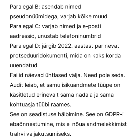
Paralegal B: asendab nimed
pseudonüümidega, varjab kõike muud
Paralegal C: varjab nimed ja e-posti
aadressid, unustab telefoninumbrid
Paralegal D: järgib 2022. aastast parinevat
protseduuridokumenti, mida on kaks korda
uuendatud
Failid näevad ühtlased välja. Need pole seda.
Audit leiab, et samu isikuandmete tüüpe on
käsitletud erinevalt sama nadala ja sama
kohtuasja tüübi raames.
See on seadistuse hälbimine. See on GDPR-i
ebaõnnestumine, mis ei nõua andmelekkimist
trahvi valjakutsumiseks.