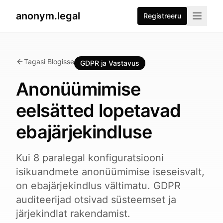
anonym.legal
Registreeru
Tagasi Blogisse
GDPR ja Vastavus
Anonüümimise
eelsätted lopetavad
ebajärjekindluse
Kui 8 paralegal konfiguratsiooni
isikuandmete anonüümimise iseseisvalt,
on ebajärjekindlus vältimatu. GDPR
auditeerijad otsivad süsteemset ja
järjekindlat rakendamist.