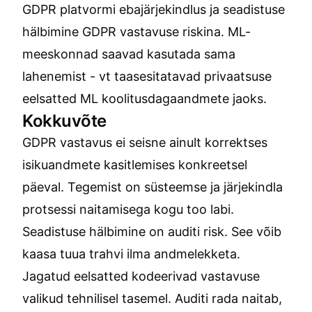
GDPR platvormi ebajärjekindlus
ja
seadistuse
hälbimine GDPR vastavuse riskina
. ML-
meeskonnad saavad kasutada sama
lahenemist - vt
taasesitatavad privaatsuse
eelsatted ML koolitusdagaandmete jaoks
.
Kokkuvõte
GDPR vastavus ei seisne ainult korrektses
isikuandmete kasitlemises konkreetsel
päeval. Tegemist on süsteemse ja järjekindla
protsessi naitamisega kogu too labi.
Seadistuse hälbimine on auditi risk. See võib
kaasa tuua trahvi ilma andmelekketa.
Jagatud eelsatted kodeerivad vastavuse
valikud tehnilisel tasemel. Auditi rada naitab,