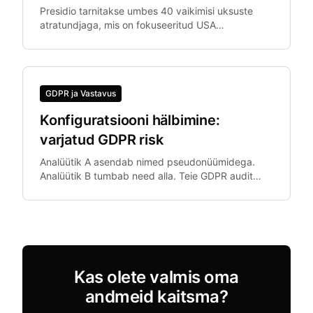
Presidio tarnitakse umbes 40 vaikimisi uksuste
atratundjaga, mis on fokuseeritud USA
identifikaatoritele. Euroopa organisatsioonid
vajavad IBAN-i, Codice Fiscale'i ja muid EL-i
spetsiifilisi uksuseid.
GDPR ja Vastavus
Konfiguratsiooni hälbimine:
varjatud GDPR risk
Analüütik A asendab nimed pseudonüümidega.
Analüütik B tumbab need alla. Teie GDPR audit
leiab mõlemad samast andmestikust.
Konfiguratsiooni hälbimine - kus meeskond.
Kas olete valmis oma
andmeid kaitsma?