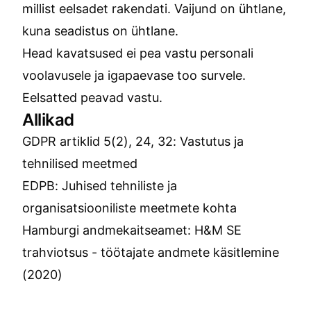
millist eelsadet rakendati. Vaijund on ühtlane,
kuna seadistus on ühtlane.
Head kavatsused ei pea vastu personali
voolavusele ja igapaevase too survele.
Eelsatted peavad vastu.
Allikad
GDPR artiklid 5(2), 24, 32: Vastutus ja
tehnilised meetmed
EDPB: Juhised tehniliste ja
organisatsiooniliste meetmete kohta
Hamburgi andmekaitseamet: H&M SE
trahviotsus - töötajate andmete käsitlemine
(2020)