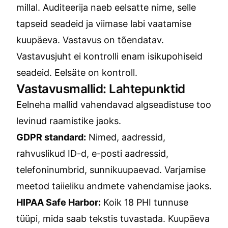
millal. Auditeerija naeb eelsatte nime, selle
tapseid seadeid ja viimase labi vaatamise
kuupäeva. Vastavus on tõendatav.
Vastavusjuht ei kontrolli enam isikupohiseid
seadeid. Eelsäte on kontroll.
Vastavusmallid: Lahtepunktid
Eelneha mallid vahendavad algseadistuse too
levinud raamistike jaoks.
GDPR standard:
Nimed, aadressid,
rahvuslikud ID-d, e-posti aadressid,
telefoninumbrid, sunnikuupaevad. Varjamise
meetod taiieliku andmete vahendamise jaoks.
HIPAA Safe Harbor:
Koik 18 PHI tunnuse
tüüpi, mida saab tekstis tuvastada. Kuupäeva