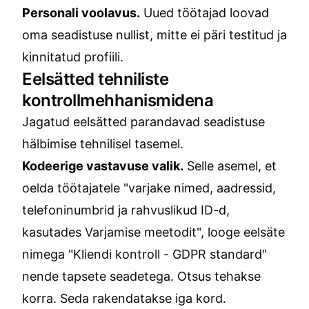
Personali voolavus.
Uued töötajad loovad
oma seadistuse nullist, mitte ei päri testitud ja
kinnitatud profiili.
Eelsätted tehniliste
kontrollmehhanismidena
Jagatud eelsätted parandavad seadistuse
hälbimise tehnilisel tasemel.
Kodeerige vastavuse valik.
Selle asemel, et
oelda töötajatele "varjake nimed, aadressid,
telefoninumbrid ja rahvuslikud ID-d,
kasutades Varjamise meetodit", looge eelsäte
nimega "Kliendi kontroll - GDPR standard"
nende tapsete seadetega. Otsus tehakse
korra. Seda rakendatakse iga kord.