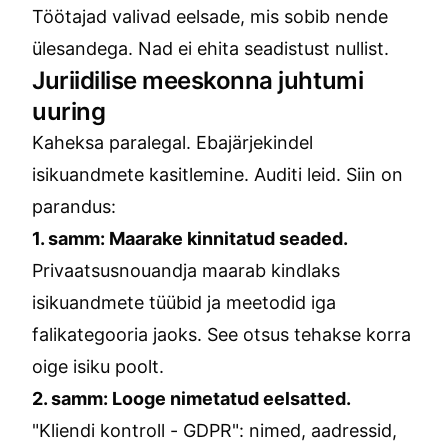
Töötajad valivad eelsade, mis sobib nende
ülesandega. Nad ei ehita seadistust nullist.
Juriidilise meeskonna juhtumi
uuring
Kaheksa paralegal. Ebajärjekindel
isikuandmete kasitlemine. Auditi leid. Siin on
parandus:
1. samm: Maarake kinnitatud seaded.
Privaatsusnouandja maarab kindlaks
isikuandmete tüübid ja meetodid iga
falikategooria jaoks. See otsus tehakse korra
oige isiku poolt.
2. samm: Looge nimetatud eelsatted.
"Kliendi kontroll - GDPR": nimed, aadressid,