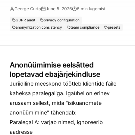
George Curta
June 5, 2026
6
min lugemist
GDPR audit
privacy configuration
anonymization consistency
team compliance
presets
Anonüümimise eelsätted
lopetavad ebajärjekindluse
Juriidiline meeskond töötleb klientide faile
kaheksa paralegaliga. Igaühel on erinev
arusaam sellest, mida "isikuandmete
anonüümimine" tähendab:
Paralegal A: varjab nimed, ignoreerib
aadresse