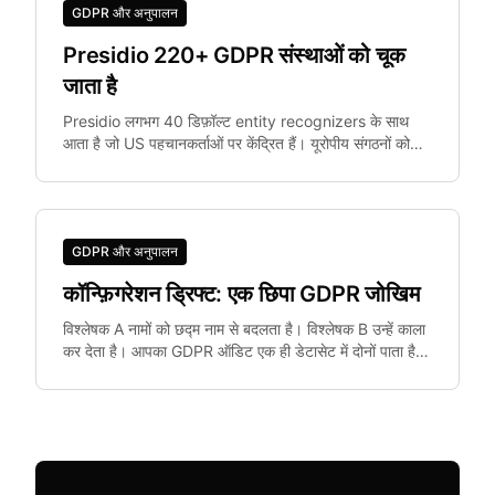
GDPR और अनुपालन
Presidio 220+ GDPR संस्थाओं को चूक
जाता है
Presidio लगभग 40 डिफ़ॉल्ट entity recognizers के साथ
आता है जो US पहचानकर्ताओं पर केंद्रित हैं। यूरोपीय संगठनों को
IBAN, Codice Fiscale जैसी संस्थाओं की जरूरत है।
GDPR और अनुपालन
कॉन्फ़िगरेशन ड्रिफ्ट: एक छिपा GDPR जोखिम
विश्लेषक A नामों को छद्म नाम से बदलता है। विश्लेषक B उन्हें काला
कर देता है। आपका GDPR ऑडिट एक ही डेटासेट में दोनों पाता है।
कॉन्फ़िगरेशन ड्रिफ्ट — जहाँ टीम की सेटिंग्स विचलित होती हैं — एक
छिपा अनुपालन जोखिम है।