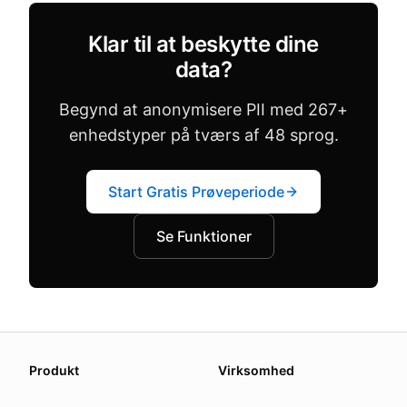
Klar til at beskytte dine
data?
Begynd at anonymisere PII med 267+
enhedstyper på tværs af 48 sprog.
Start Gratis Prøveperiode
Se Funktioner
About this page
Produkt
Virksomhed
We update this page when our platform or the law chang
Read our
founder note
for how we work.