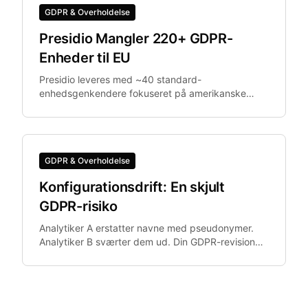
GDPR & Overholdelse
Presidio Mangler 220+ GDPR-
Enheder til EU
Presidio leveres med ~40 standard-
enhedsgenkendere fokuseret på amerikanske
identifikatorer. Europæiske organisationer har brug
for IBAN, Codice Fiscale, BSN og andre EU-
specifikke identifikatorer, der ikke er inkluderet.
GDPR & Overholdelse
Konfigurationsdrift: En skjult
GDPR-risiko
Analytiker A erstatter navne med pseudonymer.
Analytiker B sværter dem ud. Din GDPR-revision
finder begge i det samme datasæt.
Konfigurationsdrift — hvor team.