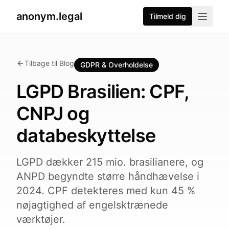
anonym.legal
Tilmeld dig
Tilbage til Blog
GDPR & Overholdelse
LGPD Brasilien: CPF,
CNPJ og
databeskyttelse
LGPD dækker 215 mio. brasilianere, og
ANPD begyndte større håndhævelse i
2024. CPF detekteres med kun 45 %
nøjagtighed af engelsktrænede
værktøjer.