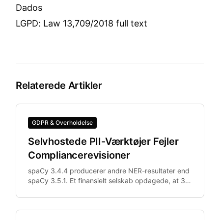
Dados
LGPD: Law 13,709/2018 full text
Relaterede Artikler
GDPR & Overholdelse
Selvhostede PII-Værktøjer Fejler
Compliancerevisioner
spaCy 3.4.4 producerer andre NER-resultater end
spaCy 3.5.1. Et finansielt selskab opdagede, at 3%
af dokumenterne var forskelligt anonymiseret i
staging vs. produktion — et direkte revisionsfund
under GDPR Artikel 32.