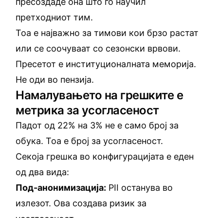
пресоздаде она што го научил
претходниот тим.
Тоа е најважно за тимови кои брзо растат
или се соочуваат со сезонски врвови.
Пресетот е институционалната меморија.
Не оди во пензија.
Намалувањето на грешките е
метрика за усогласеност
Падот од 22% на 3% не е само број за
обука. Тоа е број за усогласеност.
Секоја грешка во конфигурацијата е еден
од два вида:
Под-анонимизација:
PII останува во
излезот. Ова создава ризик за