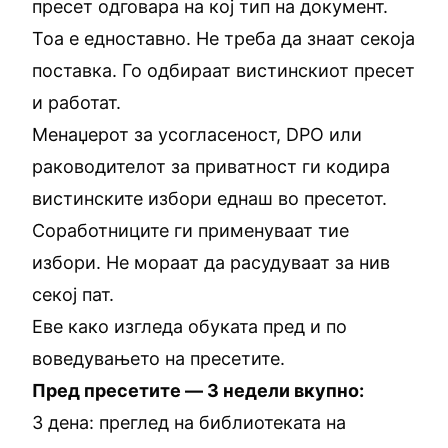
пресет одговара на кој тип на документ.
Тоа е едноставно. Не треба да знаат секоја
поставка. Го одбираат вистинскиот пресет
и работат.
Менаџерот за усогласеност, DPO или
раководителот за приватност ги кодира
вистинските избори еднаш во пресетот.
Соработниците ги применуваат тие
избори. Не мораат да расудуваат за нив
секој пат.
Еве како изгледа обуката пред и по
воведувањето на пресетите.
Пред пресетите — 3 недели вкупно:
3 дена: преглед на библиотеката на