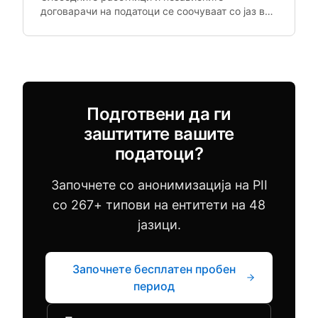
договарачи на податоци се соочуваат со јаз во
усогласеноста: претплатата изградена за
претпријатија не се скалира надолу за 3
клиентски сета на податоци месечно.
Подготвени да ги
заштитите вашите
податоци?
Започнете со анонимизација на PII
со 267+ типови на ентитети на 48
јазици.
Започнете бесплатен пробен
период