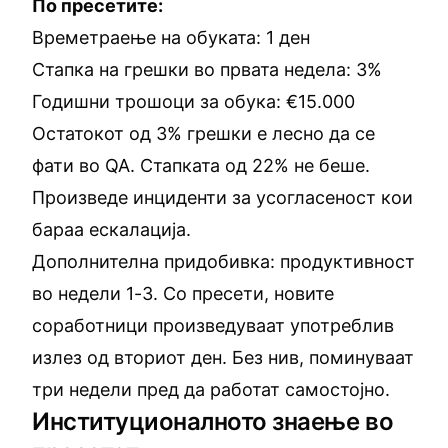
По пресетите:
Времетраење на обуката: 1 ден
Стапка на грешки во првата недела: 3%
Годишни трошоци за обука: €15.000
Остатокот од 3% грешки е лесно да се
фати во QA. Стапката од 22% не беше.
Произведе инциденти за усогласеност кои
бараа ескалација.
Дополнителна придобивка: продуктивност
во недели 1-3. Со пресети, новите
соработници произведуваат употреблив
излез од вториот ден. Без нив, поминуваат
три недели пред да работат самостојно.
Институционалното знаење во