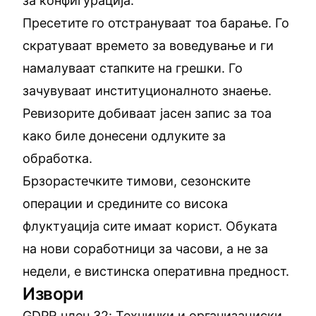
за конфигурација.
Пресетите го отстрануваат тоа барање. Го
скратуваат времето за воведување и ги
намалуваат стапките на грешки. Го
зачувуваат институционалното знаење.
Ревизорите добиваат јасен запис за тоа
како биле донесени одлуките за
обработка.
Брзорастечките тимови, сезонските
операции и средините со висока
флуктуација сите имаат корист. Обуката
на нови соработници за часови, а не за
недели, е вистинска оперативна предност.
Извори
GDPR член 32: Технички и организациски