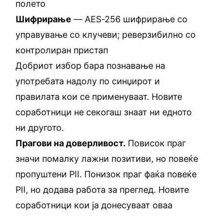
полето
Шифрирање
— AES-256 шифрирање со
управување со клучеви; реверзибилно со
контролиран пристап
Добриот избор бара познавање на
употребата надолу по синџирот и
правилата кои се применуваат. Новите
соработници не секогаш знаат ни едното
ни другото.
Прагови на доверливост.
Повисок праг
значи помалку лажни позитиви, но повеќе
пропуштени PII. Понизок праг фаќа повеќе
PII, но додава работа за преглед. Новите
соработници кои ја донесуваат оваа