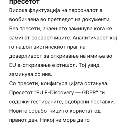
пресетот
Висока флуктуација на персоналот е
вообичаена во прегледот на документи.
Без пресети, знаењето заминува кога ќе
заминат соработниците. Аналитичарот кој
го нашол вистинскиот праг на
доверливост за откривање на имиња во
EU е-откривање е отишол. Тој увид
заминува со нив.
Со пресети, конфигурацијата останува.
Пресетот "EU E-Discovery — GDPR" ги
содржи тестираните, одобрени поставки.
Новите соработници го користат од
првиот ден. Никој не мора да го