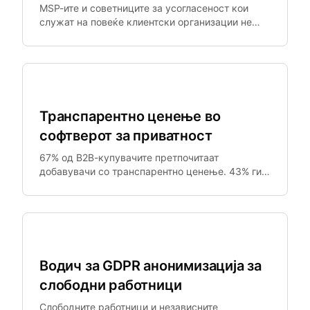
MSP-ите и советниците за усогласеност кои
служат на повеќе клиентски организации не
можат рачно да ги реконфигурираат алатките
за лични податоци по клиент во поголем обем.
Безбедност на SMB
Транспарентно ценење во
софтверот за приватност
67% од B2B-купувачите претпочитаат
добавувачи со транспарентно ценење. 43% ги
елиминирале добавувачи кои барале контакт
со продажба за информации за цени.
Безбедност на SMB
Водич за GDPR анонимизација за
слободни работници
Слободните работници и независните