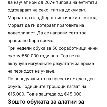
да научат кои од 267+ типови на ентитети
одговараат на секој тип на документ.
Мораат да го одберат вистинскиот метод.
Мораат да ги дотераат праговите на
доверливост. Да се направи сето тоа
правилно бара време.
Три недели обука за 50 соработници чини
околу €60.000 годишно. Тоа не ги
вклучува изгубените резултати за време
на периодот на учење.
По воведувањето на пресетите: еден ден
обука. Годишните трошоци паѓаат на
€15.000. Тоа е заштеда од €45.000.
Зошто обуката за алатки за