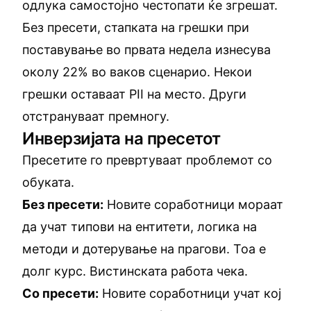
одлука самостојно честопати ќе згрешат.
Без пресети, стапката на грешки при
поставување во првата недела изнесува
околу 22% во ваков сценарио. Некои
грешки оставаат PII на место. Други
отстрануваат премногу.
Инверзијата на пресетот
Пресетите го превртуваат проблемот со
обуката.
Без пресети:
Новите соработници мораат
да учат типови на ентитети, логика на
методи и дотерување на прагови. Тоа е
долг курс. Вистинската работа чека.
Со пресети:
Новите соработници учат кој