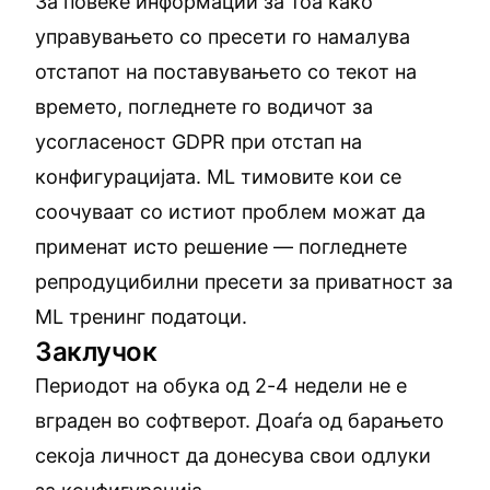
За повеќе информации за тоа како
управувањето со пресети го намалува
отстапот на поставувањето со текот на
времето, погледнете го
водичот за
усогласеност GDPR при отстап на
конфигурацијата
. ML тимовите кои се
соочуваат со истиот проблем можат да
применат исто решение — погледнете
репродуцибилни пресети за приватност за
ML тренинг податоци
.
Заклучок
Периодот на обука од 2-4 недели не е
вграден во софтверот. Доаѓа од барањето
секоја личност да донесува свои одлуки