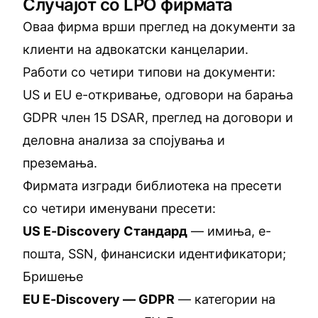
Случајот со LPO фирмата
Оваа фирма врши преглед на документи за
клиенти на адвокатски канцеларии.
Работи со четири типови на документи:
US и EU е-откривање, одговори на барања
GDPR член 15 DSAR, преглед на договори и
деловна анализа за спојувања и
преземања.
Фирмата изгради библиотека на пресети
со четири именувани пресети:
US E-Discovery Стандард
— имиња, е-
пошта, SSN, финансиски идентификатори;
Бришење
EU E-Discovery — GDPR
— категории на