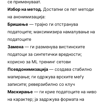
се применуваат.
Избор на метод.
Достапни се пет методи
на анонимизација:
Бришење
— трајно ги отстранува
податоците; максимизира намалување на
податоците
Замена
— ги разменува вистинските
податоци за синтетички вредности;
корисно за ML тренинг сетови
Псевдонимизација
— создава стабилно
мапирање; ги одржува врските меѓу
записите; реверзибилно со клуч
Маскирање
— ги крие податоците на ниво
на карактер; ја задржува формата на