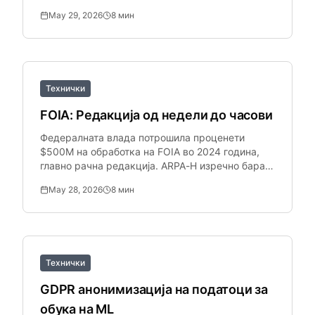
немаскирани пред да се применат политиките
May 29, 2026
8
мин
базирани на ознаки.
Технички
FOIA: Редакција од недели до часови
Федералната влада потрошила проценети
$500M на обработка на FOIA во 2024 година,
главно рачна редакција. ARPA-H изречно барал
AI софтвер за редакција за да го реши
May 28, 2026
8
мин
огромниот заостаток.
Технички
GDPR анонимизација на податоци за
обука на ML