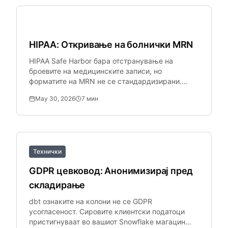
Здравство
HIPAA: Откривање на болнички MRN
HIPAA Safe Harbor бара отстранување на
броевите на медицинските записи, но
форматите на MRN не се стандардизирани.
Epic, Cerner и Meditech сите користат различни
May 30, 2026
7
мин
формати.
Технички
GDPR цевковод: Анонимизирај пред
складирање
dbt ознаките на колони не се GDPR
усогласеност. Сировите клиентски податоци
пристигнуваат во вашиот Snowflake магацин