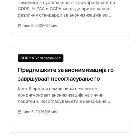
Тимовите за усогласеност кои управуваат со
GDPR, HIPAA и CCPA мора да применуваат
различни стандарди за анонимизација во
зависност од контекстот на документот.
June 6, 2026
7
мин
GDPR & Усогласеност
Предлошките за анонимизација го
завршуваат несогласувањето
Кога 8 правни помошници независно
конфигурираат анонимизација на лични
податоци, несогласувањето е неизбежно.
Ревизорите по GDPR бараат систематска,
June 5, 2026
6
мин
конзистентна примена.