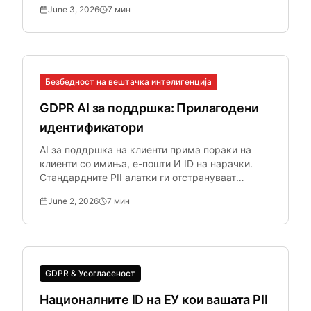
June 3, 2026
7
мин
стандардните алатки за лични податоци ги
пропуштаат.
Безбедност на вештачка интелигенција
GDPR AI за поддршка: Прилагодени
идентификатори
AI за поддршка на клиенти прима пораки на
клиенти со имиња, е-пошти И ID на нарачки.
Стандардните PII алатки ги отстрануваат
адресите за е-пошта, но ги остава ID на
June 2, 2026
7
мин
нарачките нетакнати.
GDPR & Усогласеност
Националните ID на ЕУ кои вашата PII