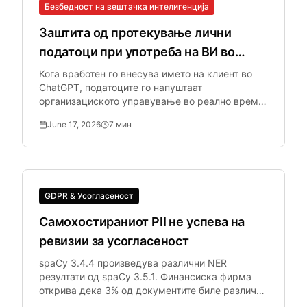
Безбедност на вештачка интелигенција
Заштита од протекување лични
податоци при употреба на ВИ во
реално време
Кога вработен го внесува името на клиент во
ChatGPT, податоците го напуштаат
организациското управување во реално време.
Последователниот DLP не може да го поврати
June 17, 2026
7
мин
она што веќе е изгубено.
GDPR & Усогласеност
Самохостираниот PII не успева на
ревизии за усогласеност
spaCy 3.4.4 произведува различни NER
резултати од spaCy 3.5.1. Финансиска фирма
открива дека 3% од документите биле различно
анонимизирани во постапувањето наспроти