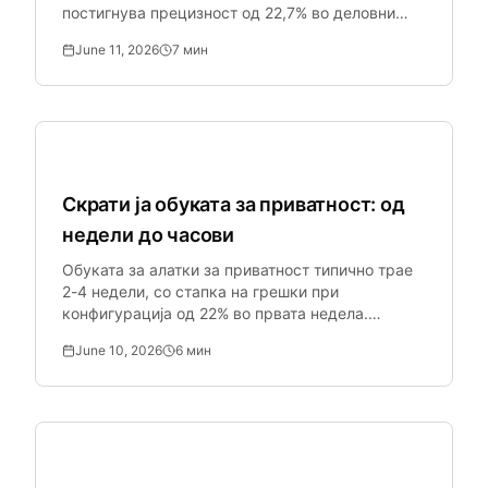
постигнува прецизност од 22,7% во деловни
документи — што значи дека 77,3% од
June 11, 2026
7
мин
откривањата се лажни позитиви.
Безбедност на SMB
Скрати ја обуката за приватност: од
недели до часови
Обуката за алатки за приватност типично трае
2-4 недели, со стапка на грешки при
конфигурација од 22% во првата недела.
Преносливите пресети ја намалуваат обуката
June 10, 2026
6
мин
на 1 ден.
Безбедност на SMB