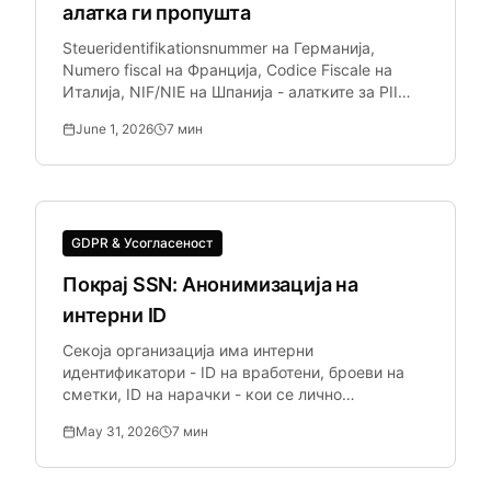
алатка ги пропушта
Steueridentifikationsnummer на Германија,
Numero fiscal на Франција, Codice Fiscale на
Италија, NIF/NIE на Шпанија - алатките за PII
фокусирани на САД лесно откриваат SSN, но ги
June 1, 2026
7
мин
пропуштаат повеќето европски формати.
GDPR & Усогласеност
Покрај SSN: Анонимизација на
интерни ID
Секоја организација има интерни
идентификатори - ID на вработени, броеви на
сметки, ID на нарачки - кои се лично
идентификувачки во контекст, но ги пропушта
May 31, 2026
7
мин
стандардниот алат за PII.