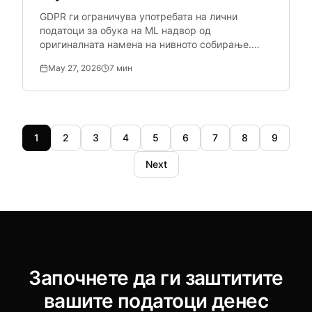
GDPR ги ограничува употребата на лични
податоци за обука на ML надвор од
оригиналната намена на нивното собирање.
Тимовите за наука на податоци кои се
May 27, 2026
7
мин
потпираат на ad-hoc Python скрипти создаваат
сериозни проблеми.
1
2
3
4
5
6
7
8
9
Next
Започнете да ги заштитите
вашите податоци денес