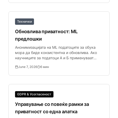
поставувања — создава ризик при ревизија.
Технички
Обновлива приватност: ML
предлошки
Анонимизацијата на ML податоците за обука
мора да биде конзистентна и обновлива. Ако
научниците за податоци А и Б применуваат
различни видови ентитети, наборите за обука се
June 7, 2026
6
мин
несогласувачки.
GDPR & Усогласеност
Управување со повеќе рамки за
приватност со една алатка