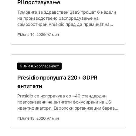
PII поставување
Тимовите за здравствен SaaS трошат 6 недели
на производствено распоредување на
самохостиран Presidio пред да преминат на
управуван API. Управуваниот API го заменува
June 14, 2026
7
мин
распоредувањето.
GDPR & Усогласеност
Presidio пропушта 220+ GDPR
ентитети
Presidio се испорачува со ~40 стандардни
препознавачи на ентитети фокусирани на US
идентификатори. Европски организации бараат
IBAN, Codice Fiscale и многу повеќе.
June 13, 2026
7
мин