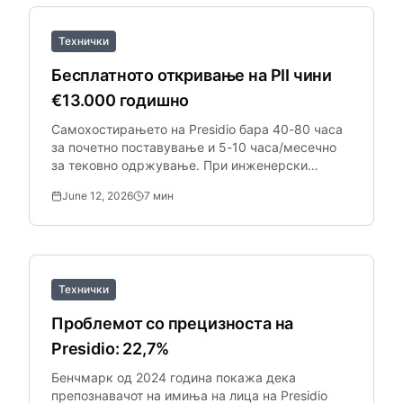
Технички
Бесплатното откривање на PII чини
€13.000 годишно
Самохостирањето на Presidio бара 40-80 часа
за почетно поставување и 5-10 часа/месечно
за тековно одржување. При инженерски
ставки од €100/час, тоа е €13.200+.
June 12, 2026
7
мин
Технички
Проблемот со прецизноста на
Presidio: 22,7%
Бенчмарк од 2024 година покажа дека
препознавачот на имиња на лица на Presidio