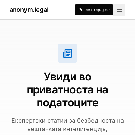
anonym.legal
Регистрирај се
Увиди во
приватноста на
податоците
Експертски статии за безбедноста на
вештачката интелигенција,