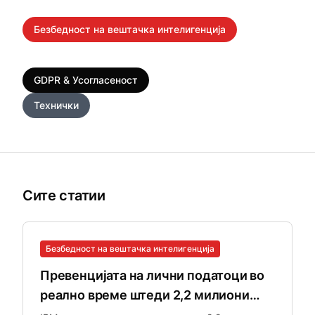
Безбедност на вештачка интелигенција
Правна технологија
Здравство
GDPR & Усогласеност
Безбедност на SMB
Технички
Сите статии
Безбедност на вештачка интелигенција
Превенцијата на лични податоци во
реално време штеди 2,2 милиони
долари