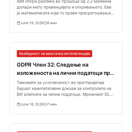
IBM откри разлика во трошоци од 2,2 милиони
долари меѓу превенцијата и откривањето. Еве
ја математиката која го прави пресретнувањето
на лични податоци во реално време
June 19, 2026
8
мин
неопционално за безбедносните тимови.
Безбедност на вештачка интелигенција
GDPR Член 32: Следење на
изложеноста на лични податоци при
употреба на ВИ алатки
Тимовите за усогласеност во претпријатија
бараат квантитативни докази за контролите на
ВИ алатките за лични податоци. Мрежниот DLP
ги пропушта ВИ-интеракциите преку
June 18, 2026
7
мин
прелистувачот.