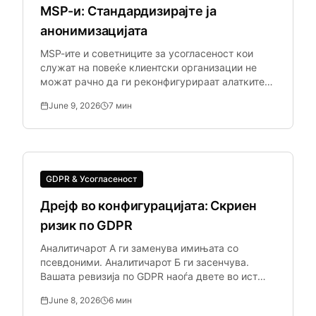
MSP-и: Стандардизирајте ја
анонимизацијата
MSP-ите и советниците за усогласеност кои
служат на повеќе клиентски организации не
можат рачно да ги реконфигурираат алатките
за лични податоци по клиент во поголем обем.
June 9, 2026
7
мин
GDPR & Усогласеност
Дрејф во конфигурацијата: Скриен
ризик по GDPR
Аналитичарот А ги заменува имињата со
псевдоними. Аналитичарот Б ги засенчува.
Вашата ревизија по GDPR наоѓа двете во ист
набор на податоци. Дрејфот во конфигурацијата
June 8, 2026
6
мин
— каде тимот применува различни