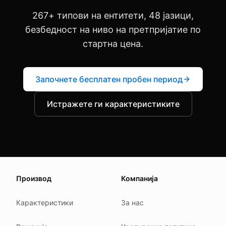
267+ типови на ентитети, 48 јазици,
безбедност на ниво на претпријатие по
стартна цена.
Започнете бесплатен пробен период
Истражете ги карактеристиките
About this page
Производ
Компанија
We update this page when our platform or the law chang
Read our
founder note
for how we work.
Карактеристики
За нас
Each change shows up in the timestamp at the top.