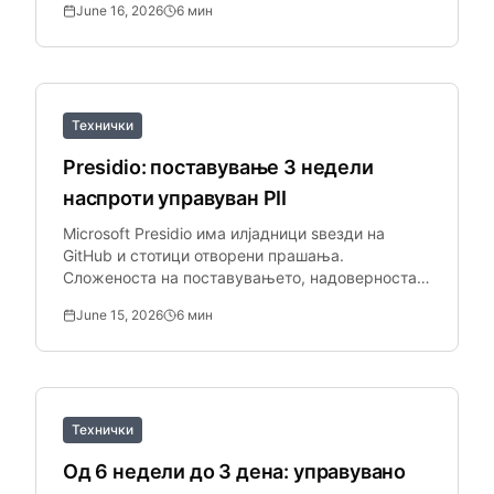
June 16, 2026
6
мин
производство.
Технички
Presidio: поставување 3 недели
наспроти управуван PII
Microsoft Presidio има илјадници ѕвезди на
GitHub и стотици отворени прашања.
Сложеноста на поставувањето, надоверноста
на PySpark интеграцијата и зависностите на
June 15, 2026
6
мин
Python.
Технички
Од 6 недели до 3 дена: управувано