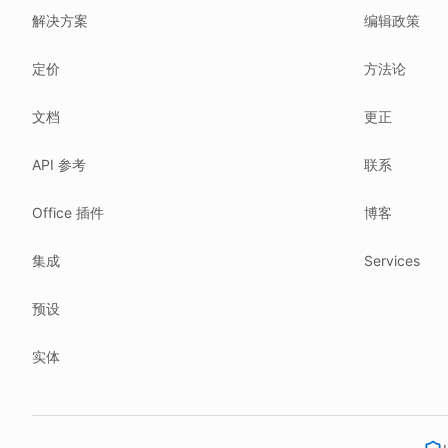
Related reading
解决方案
编辑政策
Common questions
Glossary
定价
方法论
How tokens work
Security posture
Where we comply
What we detect
文档
更正
Case studies
API 参考
联系
We follow these rules
GDPR (EU 2016/679).
Office 插件
博客
ISO/IEC 27001:2022.
NIS2 (EU 2022/2555).
集成
Services
HIPAA safe harbor under 45 CFR § 164.514(b)(2).
预设
Our promise
We do not sell your data.
实体
We do not train models on your text.
We store your files in Germany.
You can delete your account at any time.