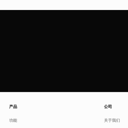
About this page
We update this page when our platform or the law chang
产品
公司
Read our
founder note
for how we work.
功能
关于我们
Each change shows up in the timestamp at the top.