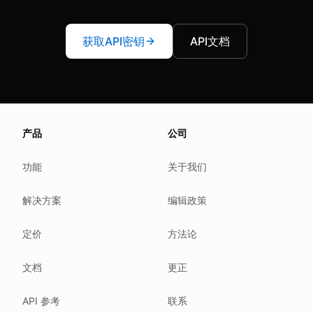
获取API密钥
API文档
About this page
产品
公司
We update this page when our platform or the law chang
Read our
founder note
for how we work.
功能
关于我们
Each change shows up in the timestamp at the top.
解决方案
编辑政策
Related reading
Common questions
定价
方法论
Glossary
How tokens work
文档
更正
Security posture
API 参考
联系
Where we comply