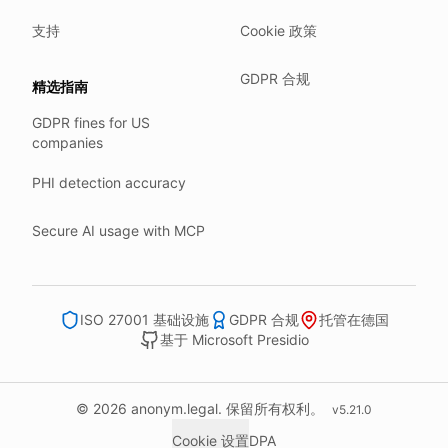
Our company HQ is in Saarbrücken, Germany. Our servers 
Hetzner holds ISO 27001 certification.
支持
Cookie 政策
All data stays in the EU.
GDPR 合规
精选指南
Backups run every day.
GDPR fines for US
Need help?
companies
Email
support@anonym.legal
.
PHI detection accuracy
We reply within one business day.
How we test
Secure AI usage with MCP
We run a full check suite on every release.
Each surface gets its own sweep script and report.
Human reviewers spot-check the output each week.
ISO 27001 基础设施
GDPR 合规
托管在德国
基于 Microsoft Presidio
We track recall and precision on a labelled set.
Bad runs block the deploy.
What we never do
© 2026 anonym.legal. 保留所有权利。
v
5.21.0
We never sell your information to third parties.
Cookie 设置
DPA