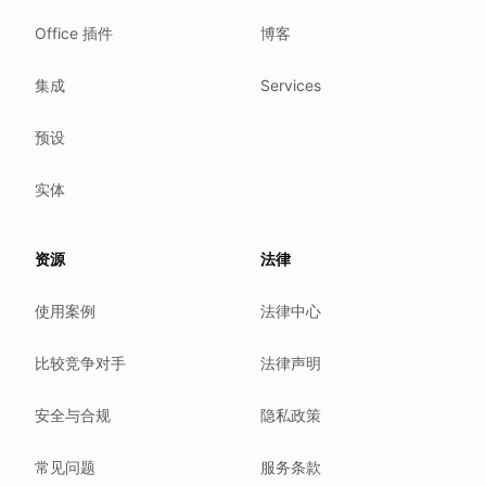
What we detect
Office 插件
博客
Case studies
We follow these rules
集成
Services
GDPR (EU 2016/679).
预设
ISO/IEC 27001:2022.
NIS2 (EU 2022/2555).
实体
HIPAA safe harbor under 45 CFR § 164.514(b)(2).
Our promise
资源
法律
We do not sell your data.
使用案例
法律中心
We do not train models on your text.
We store your files in Germany.
比较竞争对手
法律声明
You can delete your account at any time.
You own your work.
安全与合规
隐私政策
Where we run
常见问题
服务条款