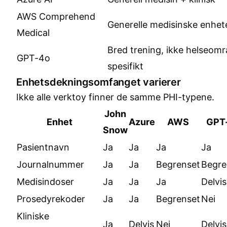
AWS Comprehend
Generelle medisinske enhet
Medical
Bred trening, ikke helseom
GPT-4o
spesifikt
Enhetsdekningsomfanget varierer
Ikke alle verktoy finner de samme PHI-typene.
John
Enhet
Azure
AWS
GPT
Snow
Pasientnavn
Ja
Ja
Ja
Ja
Journalnummer
Ja
Ja
Begrenset
Begre
Medisindoser
Ja
Ja
Ja
Delvis
Prosedyrekoder
Ja
Ja
Begrenset
Nei
Kliniske
Ja
Delvis
Nei
Delvis