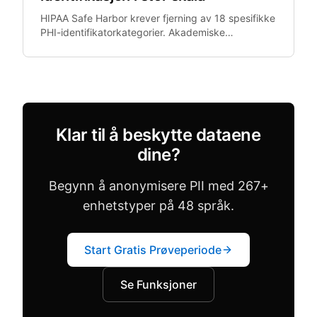
HIPAA Safe Harbor krever fjerning av 18 spesifikke
PHI-identifikatorkategorier. Akademiske
medisinske sentre trenger de-identifikasjon i stor
skala, men eksisterende verktoy er priset for
sykehussystemer, ikke forskningstilskudd.
Klar til å beskytte dataene
dine?
Begynn å anonymisere PII med 267+
enhetstyper på 48 språk.
Start Gratis Prøveperiode
Se Funksjoner