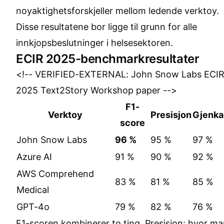
noyaktighetsforskjeller mellom ledende verktoy.
Disse resultatene bor ligge til grunn for alle
innkjopsbeslutninger i helsesektoren.
ECIR 2025-benchmarkresultater
<!-- VERIFIED-EXTERNAL: John Snow Labs ECI
2025 Text2Story Workshop paper -->
F1-
Verktoy
Presisjon
Gjenkal
score
John Snow Labs
96 %
95 %
97 %
Azure AI
91 %
90 %
92 %
AWS Comprehend
83 %
81 %
85 %
Medical
GPT-4o
79 %
82 %
76 %
F1-scoren kombinerer to ting. Presisjon: hvor m