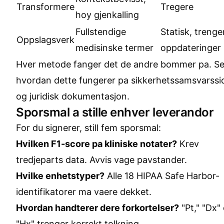
Transformere
Tregere
hoy gjenkalling
Fullstendige
Statisk, trenge
Oppslagsverk
medisinske termer
oppdateringer
Hver metode fanger det de andre bommer pa. S
hvordan dette fungerer pa
sikkerhetssamsvarssi
og
juridisk dokumentasjon
.
Sporsmal a stille enhver leverandor
For du signerer, still fem sporsmal:
Hvilken F1-score pa kliniske notater?
Krev
tredjeparts data. Avvis vage pavstander.
Hvilke enhetstyper?
Alle 18 HIPAA Safe Harbor-
identifikatorer ma vaere dekket.
Hvordan handterer dere forkortelser?
"Pt," "Dx"
"Hx" trenger korrekt tolkning.