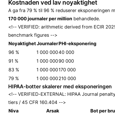
Kostnaden ved lav noyaktighet
A ga fra 79 % til 96 % reduserer eksponeringen 
170 000 journaler per million
behandlede.
<!-- VERIFIED: arithmetic derived from ECIR 202
benchmark figures -->
Noyaktighet
Journaler
PHI-eksponering
96 %
1 000 000
40 000
91 %
1 000 000
90 000
83 %
1 000 000
170 000
79 %
1 000 000
210 000
HIPAA-botter skalerer med eksponeringen
<!-- VERIFIED-EXTERNAL: HIPAA Journal penalt
tiers / 45 CFR 160.404 -->
Niva
Arsak
Bot per br