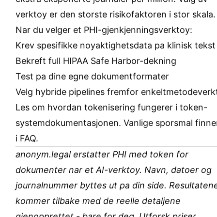
verktoy er den storste risikofaktoren i stor skala.
Nar du velger et PHI-gjenkjenningsverktoy:
Krev spesifikke noyaktighetsdata pa klinisk tekst
Bekreft full HIPAA Safe Harbor-dekning
Test pa dine egne dokumentformater
Velg hybride pipelines fremfor enkeltmetodeverk
Les om hvordan tokenisering fungerer i
token-
systemdokumentasjonen
. Vanlige sporsmal finne
i
FAQ
.
anonym.legal erstatter PHI med token for
dokumenter nar et AI-verktoy. Navn, datoer og
journalnummer byttes ut pa din side. Resultaten
kommer tilbake med de reelle detaljene
gjenopprettet - bare for deg. Utforsk
priser
.