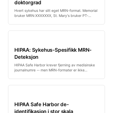
doktorgrad
Hvert sykehus har sitt eget MRN-format. Memorial
bruker MRN:XXXXXXX, St. Mary's bruker PT-
YYYYY, University Hospital bruker UHN-
XXXXXXXXXX.
Helsevesen
HIPAA: Sykehus-Spesifikk MRN-
Deteksjon
HIPAA Safe Harbor krever fjerning av medisinske
journalnumre -- men MRN-formater er ikke
standardisert. Epic, Cerner og Meditech bruker alle
forskjellige formater.
Helsevesen
HIPAA Safe Harbor de-
identifikasjon i stor skala