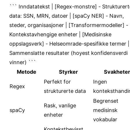
``` Inndatatekst | [Regex-monstre] - Strukturert
data: SSN, MRN, datoer | [spaCy NER] - Navn,
steder, organisasjoner | [Transformermodeller] -
Kontekstavhengige enheter | [Medisinske
oppslagsverk] - Helseomrade-spesifikke termer |
Sammenslatte resultater (hoyest konfidensverdi
vinner) ```
Metode
Styrker
Svakheter
Perfekt for
Ingen
Regex
strukturerte data
konteksthandi
Begrenset
Rask, vanlige
spaCy
medisinsk
enheter
vokabular
Kontekstbevisst,