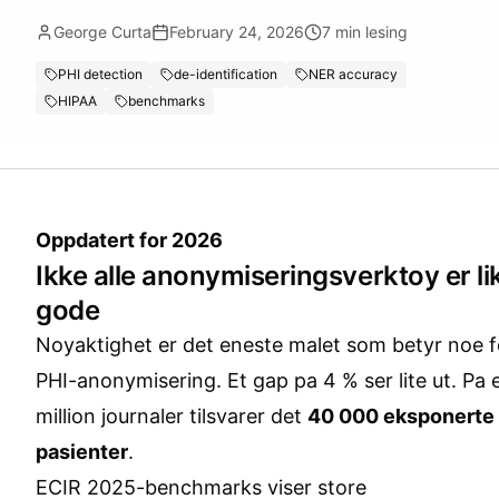
George Curta
February 24, 2026
7
min lesing
PHI detection
de-identification
NER accuracy
HIPAA
benchmarks
Oppdatert for 2026
Ikke alle anonymiseringsverktoy er li
gode
Noyaktighet er det eneste malet som betyr noe f
PHI-anonymisering. Et gap pa 4 % ser lite ut. Pa 
million journaler tilsvarer det
40 000 eksponerte
pasienter
.
ECIR 2025-benchmarks viser store