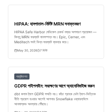
স্বাস্থ্যসেবা
HIPAA: হাসপাতাল-নির্দিষ্ট MRN সনাক্তকরণ
HIPAA Safe Harbor মেডিকেল রেকর্ড নম্বর অপসারণ প্রয়োজন —
কিন্তু MRN ফরম্যাট মানসম্পন্ন নয়। Epic, Cerner, এবং
Meditech সবই ভিন্ন ফরম্যাট ব্যবহার করে।
May 30, 2026
7
মিনিট
প্রযুক্তিগত
GDPR পাইপলাইন: সংরক্ষণের আগে অ্যানোনিমাইজ করুন
dbt কলাম ট্যাগ GDPR সম্মতি নয়। কাঁচা গ্রাহক ডেটা ট্যাগ-ভিত্তিক
নীতি প্রয়োগ হওয়ার আগেই আপনার Snowflake ওয়্যারহাউসে
আনমাস্কড অবস্থায় পৌঁছায়।