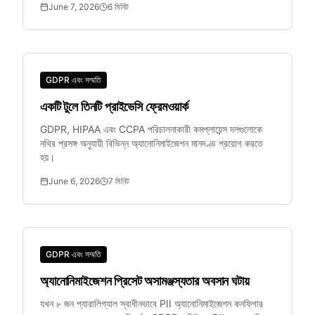
June 7, 2026
6
মিনিট
GDPR এবং সম্মতি
একটি টুলে তিনটি প্রাইভেসি ফ্রেমওয়ার্ক
GDPR, HIPAA এবং CCPA পরিচালনাকারী কমপ্লায়েন্স দলগুলোকে
নথির প্রসঙ্গ অনুযায়ী বিভিন্ন অ্যানোনিমাইজেশন মানদণ্ড প্রয়োগ করতে
হয়।
June 6, 2026
7
মিনিট
GDPR এবং সম্মতি
অ্যানোনিমাইজেশন প্রিসেট অসামঞ্জস্যতার অবসান ঘটায়
যখন ৮ জন প্যারালিগ্যাল স্বাধীনভাবে PII অ্যানোনিমাইজেশন কনফিগার