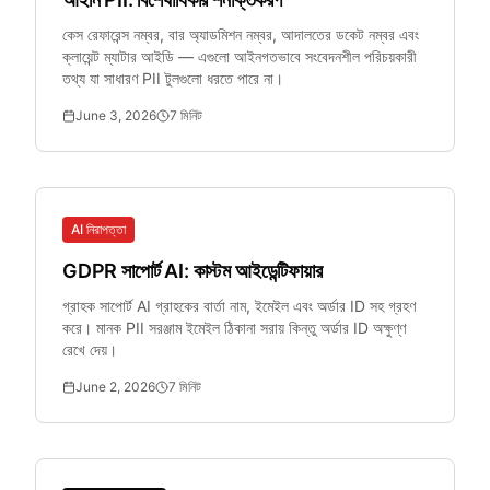
কেস রেফারেন্স নম্বর, বার অ্যাডমিশন নম্বর, আদালতের ডকেট নম্বর এবং
ক্লায়েন্ট ম্যাটার আইডি — এগুলো আইনগতভাবে সংবেদনশীল পরিচয়কারী
তথ্য যা সাধারণ PII টুলগুলো ধরতে পারে না।
June 3, 2026
7
মিনিট
AI নিরাপত্তা
GDPR সাপোর্ট AI: কাস্টম আইডেন্টিফায়ার
গ্রাহক সাপোর্ট AI গ্রাহকের বার্তা নাম, ইমেইল এবং অর্ডার ID সহ গ্রহণ
করে। মানক PII সরঞ্জাম ইমেইল ঠিকানা সরায় কিন্তু অর্ডার ID অক্ষুণ্ণ
রেখে দেয়।
June 2, 2026
7
মিনিট