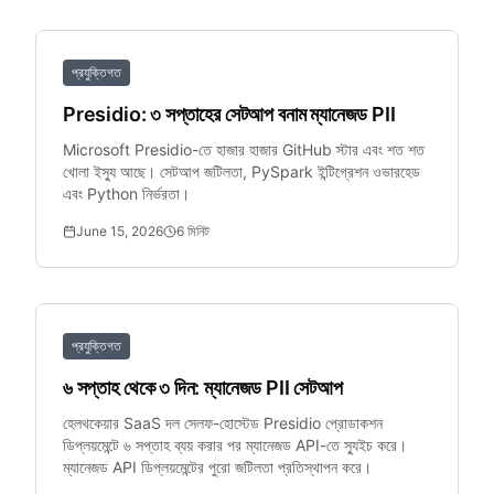
প্রযুক্তিগত
Presidio: ৩ সপ্তাহের সেটআপ বনাম ম্যানেজড PII
Microsoft Presidio-তে হাজার হাজার GitHub স্টার এবং শত শত
খোলা ইস্যু আছে। সেটআপ জটিলতা, PySpark ইন্টিগ্রেশন ওভারহেড
এবং Python নির্ভরতা।
June 15, 2026
6
মিনিট
প্রযুক্তিগত
৬ সপ্তাহ থেকে ৩ দিন: ম্যানেজড PII সেটআপ
হেলথকেয়ার SaaS দল সেলফ-হোস্টেড Presidio প্রোডাকশন
ডিপ্লয়মেন্টে ৬ সপ্তাহ ব্যয় করার পর ম্যানেজড API-তে স্যুইচ করে।
ম্যানেজড API ডিপ্লয়মেন্টের পুরো জটিলতা প্রতিস্থাপন করে।