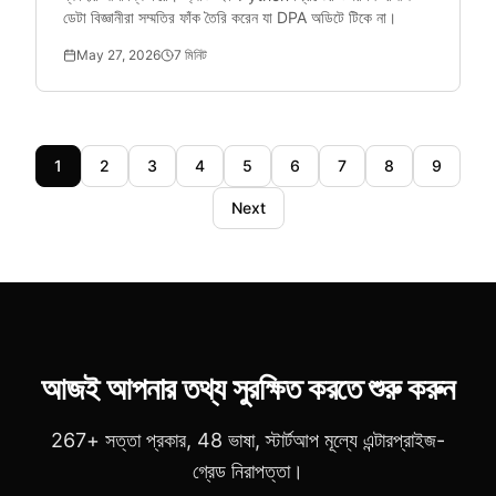
ডেটা বিজ্ঞানীরা সম্মতির ফাঁক তৈরি করেন যা DPA অডিটে টিকে না।
May 27, 2026
7
মিনিট
1
2
3
4
5
6
7
8
9
Next
আজই আপনার তথ্য সুরক্ষিত করতে শুরু করুন
267+ সত্তা প্রকার, 48 ভাষা, স্টার্টআপ মূল্যে এন্টারপ্রাইজ-
গ্রেড নিরাপত্তা।