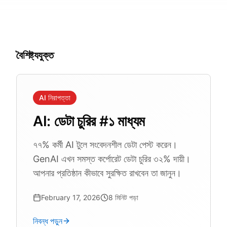
বৈশিষ্ট্যযুক্ত
AI নিরাপত্তা
AI: ডেটা চুরির #১ মাধ্যম
৭৭% কর্মী AI টুলে সংবেদনশীল ডেটা পেস্ট করেন।
GenAI এখন সমস্ত কর্পোরেট ডেটা চুরির ৩২% দায়ী।
আপনার প্রতিষ্ঠান কীভাবে সুরক্ষিত রাখবেন তা জানুন।
February 17, 2026
8
মিনিট পড়া
নিবন্ধ পড়ুন