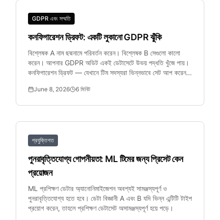
GDPR এবং সম্মতি
কনফিগারেশন ড্রিফট: একটি লুকানো GDPR ঝুঁকি
বিশ্লেষক A নাম ছদ্মনামে পরিবর্তন করেন। বিশ্লেষক B সেগুলো কালো
করেন। আপনার GDPR অডিট একই ডেটাসেটে উভয় পদ্ধতি খুঁজে পায়।
কনফিগারেশন ড্রিফট — যেখানে টিম সদস্যরা ভিন্নভাবে সেট আপ করেন
— এটি একটি সত্যিকারের কমপ্লায়েন্স ঝুঁকি।
June 8, 2026
6
মিনিট
প্রযুক্তিগত
পুনরাবৃত্তিযোগ্য গোপনীয়তা: ML টিমের জন্য প্রিসেট কেন
প্রয়োজন
ML প্রশিক্ষণ ডেটার অ্যানোনিমাইজেশন অবশ্যই সামঞ্জস্যপূর্ণ ও
পুনরাবৃত্তিযোগ্য হতে হবে। ডেটা বিজ্ঞানী A এবং B যদি ভিন্ন এন্টিটি টাইপ
প্রয়োগ করেন, তাহলে প্রশিক্ষণ ডেটাসেট অসামঞ্জস্যপূর্ণ হয়ে পড়ে।