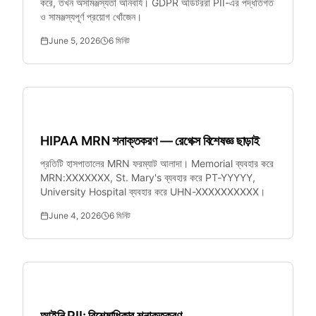
করে, তখন অসামঞ্জস্যতা অনিবার্য। GDPR অডিটররা PII-এর পদ্ধতিগত
ও সামঞ্জস্যপূর্ণ প্রয়োগ খোঁজেন।
June 5, 2026
6
মিনিট
স্বাস্থ্যসেবা
HIPAA MRN শনাক্তকরণ — রেগেক্স বিশেষজ্ঞ ছাড়াই
প্রতিটি হাসপাতালের MRN ফরম্যাট আলাদা। Memorial ব্যবহার করে
MRN:XXXXXXX, St. Mary's ব্যবহার করে PT-YYYYY,
University Hospital ব্যবহার করে UHN-XXXXXXXXXX।
June 4, 2026
6
মিনিট
আইন প্রযুক্তি
আইনি PII: বিশেষাধিকার শনাক্তকরণ