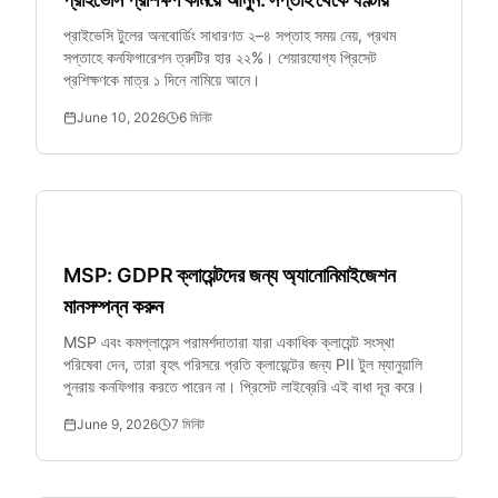
প্রাইভেসি টুলের অনবোর্ডিং সাধারণত ২–৪ সপ্তাহ সময় নেয়, প্রথম
সপ্তাহে কনফিগারেশন ত্রুটির হার ২২%। শেয়ারযোগ্য প্রিসেট
প্রশিক্ষণকে মাত্র ১ দিনে নামিয়ে আনে।
June 10, 2026
6
মিনিট
SMB নিরাপত্তা
MSP: GDPR ক্লায়েন্টদের জন্য অ্যানোনিমাইজেশন
মানসম্পন্ন করুন
MSP এবং কমপ্লায়েন্স পরামর্শদাতারা যারা একাধিক ক্লায়েন্ট সংস্থা
পরিষেবা দেন, তারা বৃহৎ পরিসরে প্রতি ক্লায়েন্টের জন্য PII টুল ম্যানুয়ালি
পুনরায় কনফিগার করতে পারেন না। প্রিসেট লাইব্রেরি এই বাধা দূর করে।
June 9, 2026
7
মিনিট