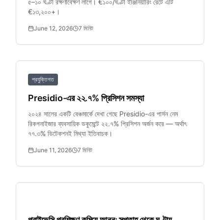
৫–১০ ঘণ্টা রক্ষণাবেক্ষণ লাগে। €১০০/ঘণ্টা ইঞ্জিনিয়ারিং রেটে এটি
€১৩,২০০+।
June 12, 2026
7
মিনিট
প্রযুক্তিগত
Presidio-এর ২২.৭% প্রিসিশন সমস্যা
২০২৪ সালের একটি বেঞ্চমার্কে দেখা গেছে Presidio-এর পার্সন নেম
রিকগনাইজার ব্যবসায়িক ডকুমেন্টে ২২.৭% প্রিসিশন অর্জন করে — অর্থাৎ
৭৭.৩% ডিটেকশনই মিথ্যা ইতিবাচক।
June 11, 2026
7
মিনিট
SMB নিরাপত্তা
প্রাইভেসি প্রশিক্ষণ কমিয়ে আনুন: সপ্তাহ থেকে ঘণ্টায়