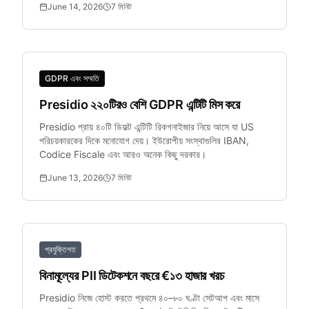
June 14, 2026
7
মিনিট
GDPR এবং সম্মতি
Presidio ২২০টিরও বেশি GDPR এন্টিটি মিস করে
Presidio প্রায় ৪০টি ডিফল্ট এন্টিটি রিকগনাইজার নিয়ে আসে যা US
পরিচয়কারকের দিকে মনোযোগ দেয়। ইউরোপীয় সংস্থাগুলির IBAN,
Codice Fiscale এবং আরও অনেক কিছু দরকার।
June 13, 2026
7
মিনিট
প্রযুক্তিগত
বিনামূল্যের PII ডিটেকশনে বছরে €১৩ হাজার খরচ
Presidio নিজে হোস্ট করতে প্রথমে ৪০–৮০ ঘণ্টা সেটআপ এবং মাসে