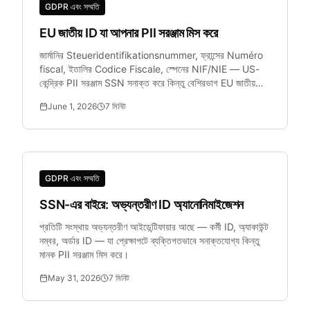
GDPR এবং সম্মতি
EU জাতীয় ID যা আপনার PII সরঞ্জাম মিস করে
জার্মানির Steueridentifikationsnummer, ফ্রান্সের Numéro
fiscal, ইতালির Codice Fiscale, স্পেনের NIF/NIE — US-
কেন্দ্রিক PII সরঞ্জাম SSN সনাক্ত করে কিন্তু বেশিরভাগ EU জাতীয়
আইডেন্টিফায়ার মিস করে।
June 1, 2026
7
মিনিট
GDPR এবং সম্মতি
SSN-এর বাইরে: অভ্যন্তরীণ ID অ্যানোনিমাইজেশন
প্রতিটি সংস্থায় অভ্যন্তরীণ আইডেন্টিফায়ার আছে — কর্মী ID, অ্যাকাউন্ট
নম্বর, অর্ডার ID — যা প্রেক্ষাপটে ব্যক্তিগতভাবে সনাক্তযোগ্য কিন্তু
মানক PII সরঞ্জাম মিস করে।
May 31, 2026
7
মিনিট