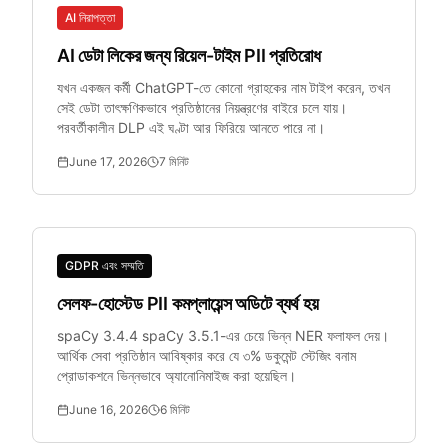
AI নিরাপত্তা
AI ডেটা লিকের জন্য রিয়েল-টাইম PII প্রতিরোধ
যখন একজন কর্মী ChatGPT-তে কোনো গ্রাহকের নাম টাইপ করেন, তখন
সেই ডেটা তাৎক্ষণিকভাবে প্রতিষ্ঠানের নিয়ন্ত্রণের বাইরে চলে যায়।
পরবর্তীকালীন DLP এই ঘণ্টা আর ফিরিয়ে আনতে পারে না।
June 17, 2026
7
মিনিট
GDPR এবং সম্মতি
সেলফ-হোস্টেড PII কমপ্লায়েন্স অডিটে ব্যর্থ হয়
spaCy 3.4.4 spaCy 3.5.1-এর চেয়ে ভিন্ন NER ফলাফল দেয়।
আর্থিক সেবা প্রতিষ্ঠান আবিষ্কার করে যে ৩% ডকুমেন্ট স্টেজিং বনাম
প্রোডাকশনে ভিন্নভাবে অ্যানোনিমাইজ করা হয়েছিল।
June 16, 2026
6
মিনিট