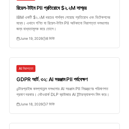
রিয়েল-টাইম PII প্রতিরোধে $২.২M সাশ্রয়
IBM একটি $২.২M খরচের পার্থক্য পেয়েছে প্রতিরোধ এবং ডিটেকশনের
মধ্যে। এখানে গণিত যা রিয়েল-টাইম PII আটকানো নিরাপত্তা দলগুলোর
জন্য বাধ্যতামূলক করে তোলে।
June 19, 2026
8
মিনিট
AI নিরাপত্তা
GDPR আর্ট. ৩২: AI সরঞ্জাম PII পর্যবেক্ষণ
এন্টারপ্রাইজ কমপ্লায়েন্স দলগুলোর AI সরঞ্জাম PII নিয়ন্ত্রণের পরিমাণগত
প্রমাণ দরকার। নেটওয়ার্ক DLP ব্রাউজার AI ইন্টারঅ্যাকশন মিস করে।
June 18, 2026
7
মিনিট