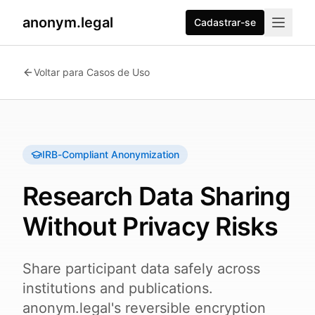
anonym.legal
Cadastrar-se
2026-07-26
By
George Curta
·
Last updated 2026-07-26
Voltar para Casos de Uso
IRB-Compliant Anonymization
Research Data Sharing
Without Privacy Risks
Share participant data safely across
institutions and publications.
anonym.legal's reversible encryption