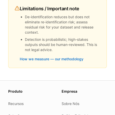
Limitations / Important note
De-identification reduces but does not
eliminate re-identification risk; assess
residual risk for your dataset and release
context.
Detection is probabilistic; high-stakes
outputs should be human-reviewed. This is
not legal advice.
How we measure — our methodology
About this page
Produto
Empresa
We update this page when our platform or the law chang
Read our
founder note
for how we work.
Recursos
Sobre Nós
Each change shows up in the timestamp at the top.