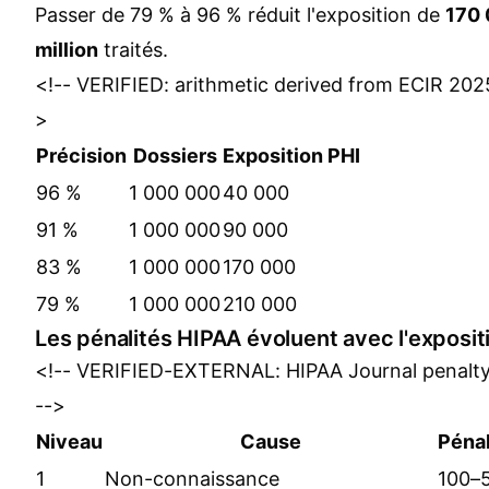
Passer de 79 % à 96 % réduit l'exposition de
170 
million
traités.
<!-- VERIFIED: arithmetic derived from ECIR 202
>
Précision
Dossiers
Exposition PHI
96 %
1 000 000
40 000
91 %
1 000 000
90 000
83 %
1 000 000
170 000
79 %
1 000 000
210 000
Les pénalités HIPAA évoluent avec l'exposit
<!-- VERIFIED-EXTERNAL: HIPAA Journal penalty
-->
Niveau
Cause
Pénal
1
Non-connaissance
100–