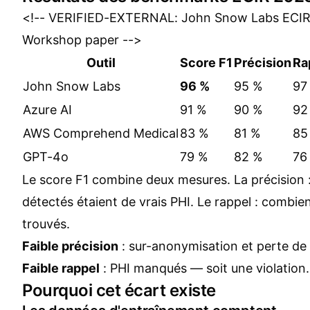
<!-- VERIFIED-EXTERNAL: John Snow Labs ECIR
Workshop paper -->
Outil
Score F1
Précision
Ra
John Snow Labs
96 %
95 %
97
Azure AI
91 %
90 %
92
AWS Comprehend Medical
83 %
81 %
85
GPT-4o
79 %
82 %
76
Le score F1 combine deux mesures. La précision 
détectés étaient de vrais PHI. Le rappel : combien
trouvés.
Faible précision
: sur-anonymisation et perte de
Faible rappel
: PHI manqués — soit une violation.
Pourquoi cet écart existe