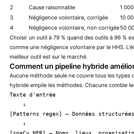
2
Cause raisonnable
1 000
3
Négligence volontaire, corrigée
10 0
4
Négligence volontaire, non corrigée
50 0
Choisir un outil à 79 % quand des outils à 96 % ex
comme une négligence volontaire par le HHS. L'é
meilleur outil est sur le marché.
Comment un pipeline hybride améliore
Aucune méthode seule ne couvre tous les types d
hybride empile les méthodes. Chacune comble les
Texte d'entrée

    ↓

[Patterns regex] — Données structurées
    ↓

[spaCy NER] — Noms, lieux, organisatio