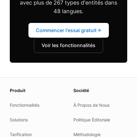
avec plus de 267 types d'entités dans
48 langues.
Commencer l'essai gratuit
Voir les fonctionnalités
About this page
Produit
Société
We update this page when our platform or the law chang
Read our
founder note
for how we work.
Fonctionnalités
À Propos de Nous
Each change shows up in the timestamp at the top.
Solutions
Politique Éditoriale
Related reading
Common questions
Tarification
Méthodologie