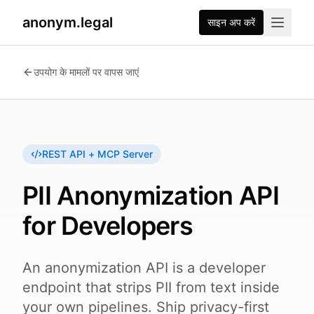
anonym.legal
साइन अप करें
2026-07-26
By
George Curta
·
Last updated 2026-07-26
उपयोग के मामलों पर वापस जाएं
REST API + MCP Server
PII Anonymization API
for Developers
An anonymization API is a developer
endpoint that strips PII from text inside
your own pipelines. Ship privacy-first