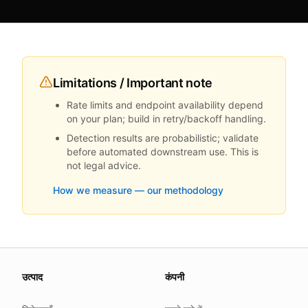
Limitations / Important note
Rate limits and endpoint availability depend
on your plan; build in retry/backoff handling.
Detection results are probabilistic; validate
before automated downstream use. This is
not legal advice.
How we measure — our methodology
About this page
उत्पाद
कंपनी
We update this page when our platform or the law chang
Read our
founder note
for how we work.