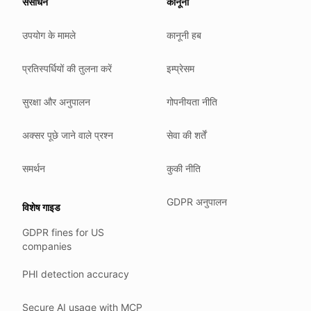
संसाधन
कानूनी
We do not sell your data.
उपयोग के मामले
कानूनी हब
We do not train models on your text.
We store your files in Germany.
प्रतिस्पर्धियों की तुलना करें
इम्प्रेसम
You can delete your account at any time.
You own your work.
सुरक्षा और अनुपालन
गोपनीयता नीति
Where we run
अक्सर पूछे जाने वाले प्रश्न
सेवा की शर्तें
Our company HQ is in Saarbrücken, Germany. Our servers 
Hetzner holds ISO 27001 certification.
समर्थन
कुकी नीति
All data stays in the EU.
GDPR अनुपालन
विशेष गाइड
Backups run every day.
GDPR fines for US
Need help?
companies
Email
support@anonym.legal
.
PHI detection accuracy
We reply within one business day.
How we test
Secure AI usage with MCP