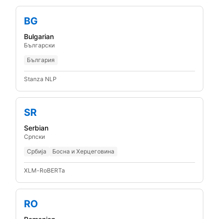
BG
Bulgarian
Български
България
Stanza NLP
SR
Serbian
Српски
Србија
Босна и Херцеговина
XLM-RoBERTa
RO