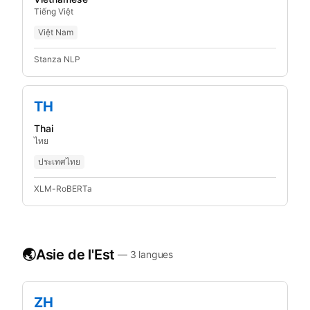
Tiếng Việt
Việt Nam
Stanza NLP
TH
Thai
ไทย
ประเทศไทย
XLM-RoBERTa
🌏
Asie de l'Est
—
3
langues
ZH