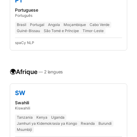
PT
Portuguese
Português
Brasil
Portugal
Angola
Moçambique
Cabo Verde
Guiné-Bissau
São Tomé e Príncipe
Timor-Leste
spaCy NLP
🌍
Afrique
—
2
langues
SW
Swahili
Kiswahili
Tanzania
Kenya
Uganda
Jamhuri ya Kidemokrasia ya Kongo
Rwanda
Burundi
Msumbiji