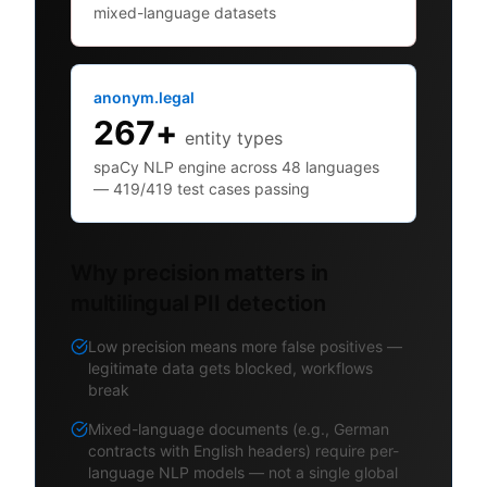
mixed-language datasets
anonym.legal
267+
entity types
spaCy NLP engine across 48 languages
— 419/419 test cases passing
Why precision matters in
multilingual PII detection
Low precision means more false positives —
legitimate data gets blocked, workflows
break
Mixed-language documents (e.g., German
contracts with English headers) require per-
language NLP models — not a single global