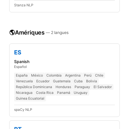
Stanza NLP
🌎
Amériques
—
2
langues
ES
Spanish
Español
España
México
Colombia
Argentina
Perú
Chile
Venezuela
Ecuador
Guatemala
Cuba
Bolivia
República Dominicana
Honduras
Paraguay
El Salvador
Nicaragua
Costa Rica
Panamá
Uruguay
Guinea Ecuatorial
spaCy NLP