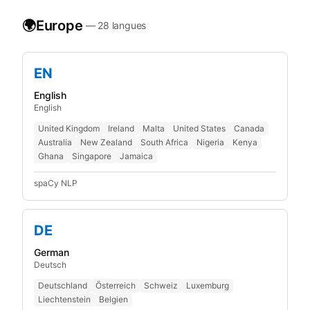
🌍
Europe
—
28
langues
EN
English
English
United Kingdom
Ireland
Malta
United States
Canada
Australia
New Zealand
South Africa
Nigeria
Kenya
Ghana
Singapore
Jamaica
spaCy NLP
DE
German
Deutsch
Deutschland
Österreich
Schweiz
Luxemburg
Liechtenstein
Belgien