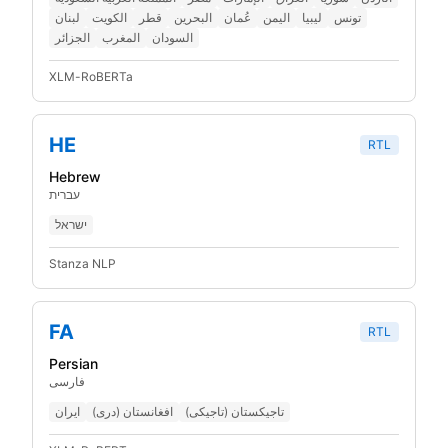
تونس
ليبيا
اليمن
عُمان
البحرين
قطر
الكويت
لبنان
السودان
المغرب
الجزائر
XLM-RoBERTa
HE
RTL
Hebrew
עברית
ישראל
Stanza NLP
FA
RTL
Persian
فارسی
تاجیکستان (تاجیکی)
افغانستان (دری)
ایران