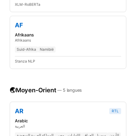
XLM-RoBERTa
AF
Afrikaans
Afrikaans
Suid-Afrika
Namibië
Stanza NLP
🌏
Moyen-Orient
—
5
langues
AR
RTL
Arabic
العربية
الأردن
سوريا
العراق
الإمارات
مصر
المملكة العربية السعودية