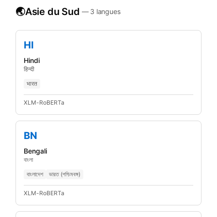
🌏
Asie du Sud
—
3
langues
HI
Hindi
हिन्दी
भारत
XLM-RoBERTa
BN
Bengali
বাংলা
বাংলাদেশ
ভারত (পশ্চিমবঙ্গ)
XLM-RoBERTa