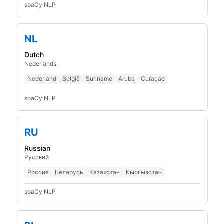
spaCy NLP
NL
Dutch
Nederlands
Nederland
België
Suriname
Aruba
Curaçao
spaCy NLP
RU
Russian
Русский
Россия
Беларусь
Казахстан
Кыргызстан
spaCy NLP