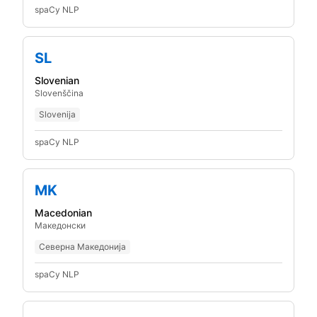
spaCy NLP
SL
Slovenian
Slovenščina
Slovenija
spaCy NLP
MK
Macedonian
Македонски
Северна Македонија
spaCy NLP