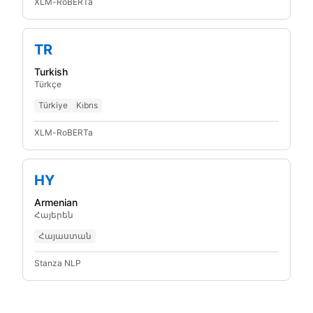
XLM-RoBERTa
TR
Turkish
Türkçe
Türkiye
Kıbrıs
XLM-RoBERTa
HY
Armenian
Հայերեն
Հայաստան
Stanza NLP