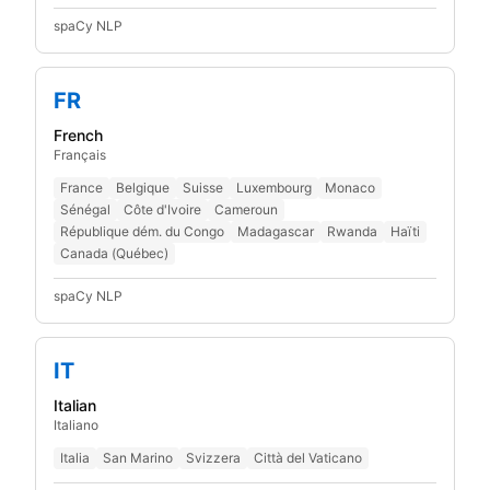
spaCy NLP
FR
French
Français
France
Belgique
Suisse
Luxembourg
Monaco
Sénégal
Côte d'Ivoire
Cameroun
République dém. du Congo
Madagascar
Rwanda
Haïti
Canada (Québec)
spaCy NLP
IT
Italian
Italiano
Italia
San Marino
Svizzera
Città del Vaticano