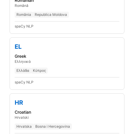
Romanian
Română
România
Republica Moldova
spaCy NLP
EL
Greek
Ελληνικά
Ελλάδα
Κύπρος
spaCy NLP
HR
Croatian
Hrvatski
Hrvatska
Bosna i Hercegovina