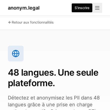
anonym.legal
S'inscrire
2026-07-26
By
George Curta
·
Last updated 2026-07-26
Retour aux fonctionnalités
48 langues. Une seule
plateforme.
Détectez et anonymisez les PII dans 48
langues grâce à une prise en charge